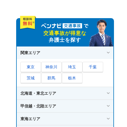
後遺障害14級の認定を受けるための方法
事前認定｜加害者側の保険会社を経由して申
請する
被害者請求｜被害者が自分で申請する
交通事故が得意な
後遺障害14級に認定されるためのポイント
弁護士を探す
事故直後から定期的に通院していること
関東エリア
事故直後から症状が一貫して継続しているこ
と
東京
神奈川
埼玉
千葉
後遺障害の症状が重く生活や仕事に影響が出
ていること
茨城
群馬
栃木
後遺障害の症状が医学的に証明できること
適切な形で後遺障害の申請をおこなうこと
北海道・東北エリア
後遺障害等級14級で請求できる費用と慰謝料の
甲信越・北陸エリア
相場
東海エリア
請求できる費用一覧
慰謝料の相場