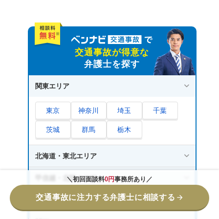
交通事故が得意な
弁護士を探す
関東エリア
東京
神奈川
埼玉
千葉
茨城
群馬
栃木
北海道・東北エリア
甲信越・北陸エリア
＼初回面談料
0円
事務所あり／
交通事故に注力する弁護士に相談する
東海エリア