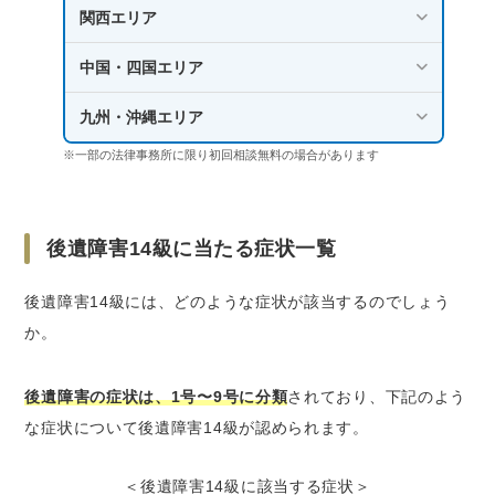
関西エリア
交通事故の被害者が弁護士に依頼すべき理由
中国・四国エリア
示談交渉や法的手続きの対応を任せられる
慰謝料の増額が期待できる
九州・沖縄エリア
※一部の法律事務所に限り初回相談無料の場合があります
後遺障害14級でよくある質問
後遺障害14級の認定率はどれくらいですか
後遺障害等級の認定に納得できない場合、ど
後遺障害14級に当たる症状一覧
うすればいいですか
弁護士に依頼するお金がない場合、どうすれ
後遺障害14級には、どのような症状が該当するのでしょう
ばいいですか
か。
手続きが面倒だから事前認定でもいいですか
後遺障害等級14級の認定を目指すなら弁護士へ
後遺障害の症状は、1号〜9号に分類
されており、下記のよう
の相談がおすすめ
な症状について後遺障害14級が認められます。
＜後遺障害14級に該当する症状＞