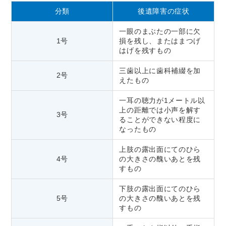
分類
後遺障害の症状
一眼のまぶたの一部に欠
1号
損を残し、またはまつげ
はげを残すもの
三歯以上に歯科補綴を加
2号
えたもの
一耳の聴力が1メートル以
上の距離では小声を解す
3号
ることができない程度に
なったもの
上肢の露出面にてのひら
4号
の大きさの醜いあとを残
すもの
下肢の露出面にてのひら
5号
の大きさの醜いあとを残
すもの