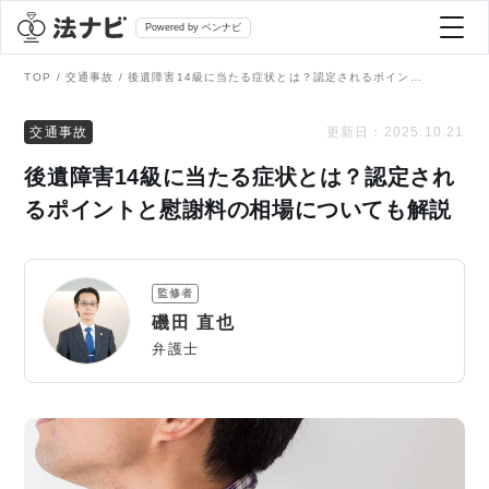
Powered by ベンナビ
TOP
交通事故
後遺障害14級に当たる症状とは？認定されるポイントと慰謝料の相場についても解説
記事を探す
交通事故
更新日：
2025.10.21
後遺障害14級に当たる症状とは？認定され
全て
弁護士を探す
るポイントと慰謝料の相場についても解説
法律相談
おすすめ弁護士診断
監修者
刑事事件
磯田 直也
AI Search Premium
弁護士
債務整理
掲載をご検討の弁護士の方へ
離婚問題