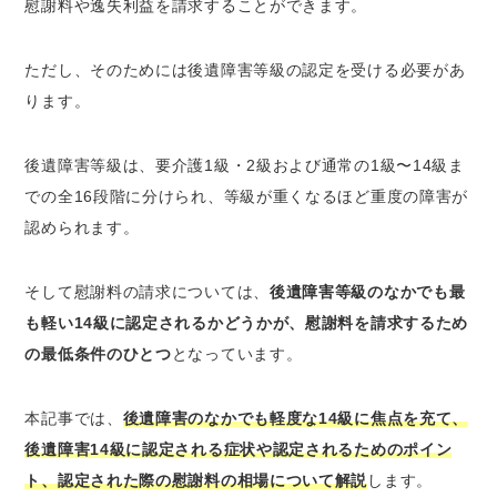
慰謝料や逸失利益を請求することができます。
またはまつげはげを残すもの
（2号）三歯以上に歯科補綴を加えたもの
ただし、そのためには後遺障害等級の認定を受ける必要があ
（3号）一耳の聴力が1メートル以上の距離で
は小声を解することができない程度になった
ります。
もの
（4号）上肢の露出面にてのひらの大きさの
後遺障害等級は、要介護1級・2級および通常の1級〜14級ま
醜いあとを残すもの
での全16段階に分けられ、等級が重くなるほど重度の障害が
（5号）下肢の露出面にてのひらの大きさの
認められます。
醜いあとを残すもの
（6号）一手のおや指以外の手指の指骨の一
そして慰謝料の請求については、
後遺障害等級のなかでも最
部を失ったもの
も軽い14級に認定されるかどうかが、慰謝料を請求するため
（7号）一手のおや指以外の手指の遠位指節
の最低条件のひとつ
となっています。
間関節を屈伸することができなくなったもの
（8号）一足の第三の足指以下の1または2の
本記事では、
後遺障害のなかでも軽度な14級に焦点を充て、
足指の用を廃したもの
後遺障害14級に認定される症状や認定されるためのポイン
（9号）局部に神経症状を残すもの
ト、認定された際の慰謝料の相場について解説
します。