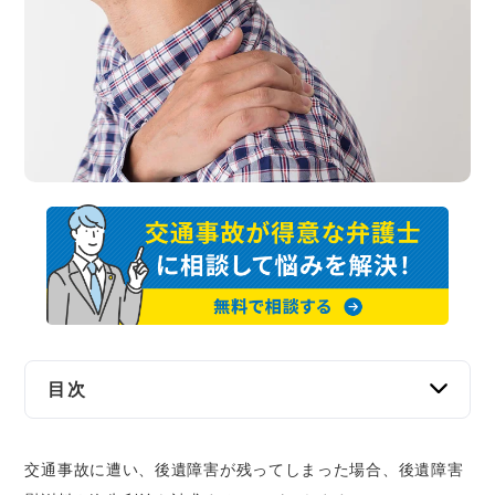
交通事故
遺産相続
労働問題
債権回収
IT・ネット
資金調達
企業法務
目次
後遺障害14級に当たる症状一覧
交通事故に遭い、後遺障害が残ってしまった場合、後遺障害
（1号）一眼のまぶたの一部に欠損を残し、