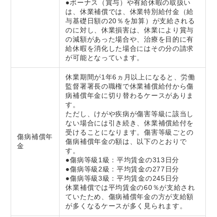
●ボーナス（賞与）や有給休暇の取扱い
は、休業補償では、休業特別給付金（給
与基礎日額の20％を加算）が支給される
のに対し、休業損害は、休業により賞与
の減額があった場合や、治療を目的に有
給休暇を消化した場合にはその分の請求
が可能となっています。
休業期間が1年6ヵ月以上になると、労働
監督署署長の職権で休業補償給付から傷
病補償年金に切り替わるケースがありま
す。
ただし、けがや疾病が傷害等級に該当し
ない場合には引き続き、休業補償給付を
受けることになります。傷害等級ごとの
傷病補償年
傷病補償年金の額は、以下のとおりで
金
す。
●傷病等級1級：平均賃金の313日分
●傷病等級2級：平均賃金の277日分
●傷病等級3級：平均賃金の245日分
休業補償では平均賃金の60％が支給され
ていたため、傷病補償年金の方が支給額
が多くなるケースが多く見られます。