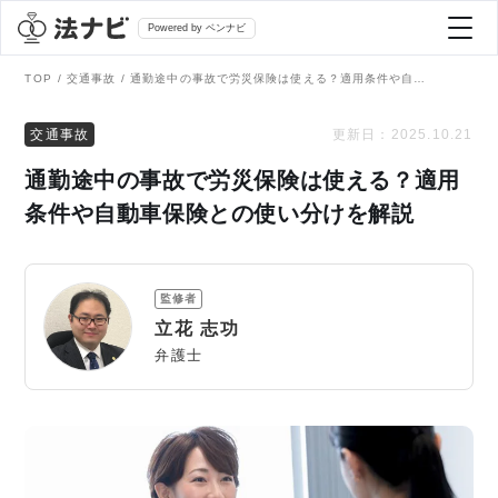
Powered by ベンナビ
TOP
交通事故
通勤途中の事故で労災保険は使える？適用条件や自動車保険との使い分けを解説
記事を探す
交通事故
更新日：
2025.10.21
通勤途中の事故で労災保険は使える？適用
全て
弁護士を探す
条件や自動車保険との使い分けを解説
法律相談
おすすめ弁護士診断
監修者
刑事事件
立花 志功
AI Search Premium
弁護士
債務整理
掲載をご検討の弁護士の方へ
離婚問題