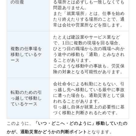
の往復
る場所とは必ずしも一致しなくても
問題ありません。
また「就業場所」とは、仕事を始め
たり終えたりする場所のことで、通
常は会社や営業所などを指します。
たとえば建設業やサービス業など
で、1日に複数の現場を回る場合、
複数の仕事場を
ひとつ目の職場から次の職場へ向か
移動しているケ
う途中の移動も「通勤」とみなされ
ース
ることがあります。
このような移動中の事故も、労災保
険の対象となる可能性があります。
会社命令による転勤にともない、引
っ越し先へ移動している最中に事故
転勤のための引
に遭った場合も、通勤災害として扱
っ越しで移動し
われることがあります。
ているケース
引っ越し自体が就業上の必要性に基
づく移動と判断されるためです。
このように、
「いつ・どこへ・どのように」移動していたの
かが、通勤災害かどうかの判断ポイント
となります。