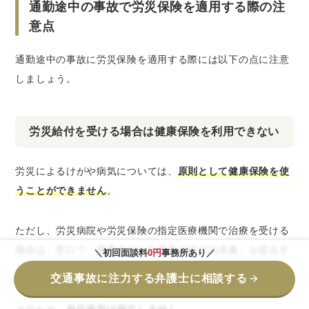
通勤途中の事故で労災保険を適用する際の注
意点
通勤途中の事故に労災保険を適用する際には以下の点に注意
しましょう。
労災給付を受ける場合は健康保険を利用できない
労災によるけがや病気については、
原則として健康保険を使
うことができません
。
ただし、労災病院や労災保険の指定医療機関で治療を受ける
場合は、窓口で「療養給付たる療養の給付請求書」を提出す
＼初回面談料
0円
事務所あり／
ることで、治療費の全額が労災保険から支払われます。
交通事故に注力する弁護士に相談する