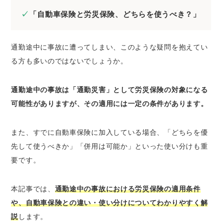
いケース
「自動車保険と労災保険、どちらを使うべき？」
労災がおりるケース
労災がおりないケース
通勤途中に事故に遭ってしまい、このような疑問を抱えてい
通勤途中の事故に対する労災保険の補償内容
る方も多いのではないでしょうか。
通勤途中の事故は労災保険と自動車保険（自賠
責保険・任意保険）のどちらを選ぶべき？
通勤途中の事故は「通勤災害」として労災保険の対象になる
【前提】労災保険と自動車保険は併用できる
可能性がありますが、その適用には一定の条件があります。
が二重取り部分は支給調整される
労災保険を先に請求したほうがよいケース
また、すでに自動車保険に加入している場合、「どちらを優
自動車保険を先に請求したほうがよいケース
先して使うべきか」「併用は可能か」といった使い分けも重
交通事故で労災を使わないほうがよいケース
はある？
要です。
通勤途中の事故で労災保険を適用する際の注意
本記事では、
通勤途中の事故における労災保険の適用条件
点
や、自動車保険との違い・使い分けについてわかりやすく解
労災給付を受ける場合は健康保険を利用でき
説
します。
ない