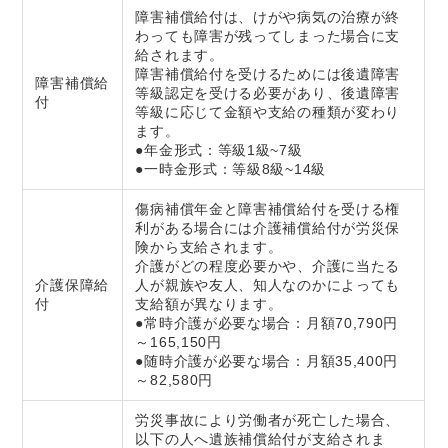
障害補償給付は、けがや病気の治療が終
わっても障害が残ってしまった場合に支
給されます。
障害補償給付を受けるためには後遺障害
障害補償給
等級認定を受ける必要があり、後遺障害
付
等級に応じて金額や支給の種類が変わり
ます。
●年金形式：等級1級~7級
●一時金形式：等級8級~14級
傷病補償年金と障害補償給付を受ける権
利がある場合には介護補償給付が労災保
険から支給されます。
介護がどの程度必要かや、介護に当たる
介護保障給
人が親族や友人、知人なのかによっても
付
支給額が異なります。
●常時介護が必要な場合：月額70,790円
～165,150円
●随時介護が必要な場合：月額35,400円
～82,580円
労災事故により労働者が死亡した場合、
以下の人へ遺族補償給付が支給されま