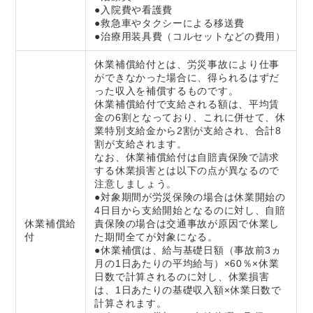
●入院費や看護費
●救急車やタクシーによる移送費
●治療用装具費（コルセットなどの費用）
休業補償給付とは、労災事故により仕事
ができなかった場合に、得られるはずだ
った収入を補償するものです。
休業補償給付で支給される額は、平均賃
金の6割となっており、これに併せて、休
業特別支給金から2割が支給され、合計8
割が支給されます。
なお、休業補償給付は自賠責保険で請求
する休業損害とは以下の点が異なるので
注意しましょう。
●対象期間が労災保険の場合は休業開始の
4日目から支給開始となるのに対し、自賠
休業補償給
責保険の場合は交通事故が原因で休業し
付
た期間全てが対象になる。
●休業補償は、給与基礎日額（事故前3ヵ
月の1日あたりの平均給与）×60％×休業
日数で計算されるのに対し、休業損害
は、1日あたりの基礎収入額×休業日数で
計算されます。