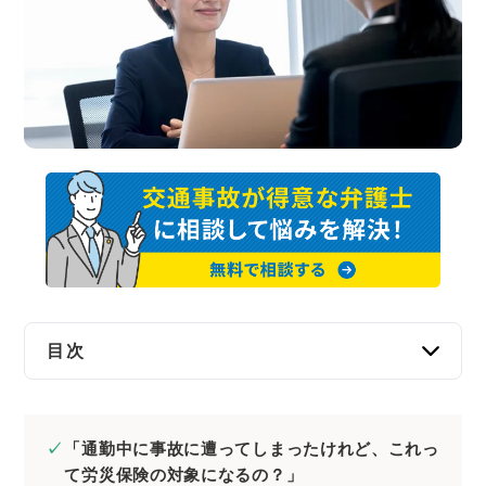
交通事故
遺産相続
労働問題
債権回収
IT・ネット
資金調達
目次
企業法務
通勤途中の事故には原則として労災保険を適用
できる！
「通勤中に事故に遭ってしまったけれど、これっ
通勤途中の事故で労災がおりるケース・おりな
て労災保険の対象になるの？」