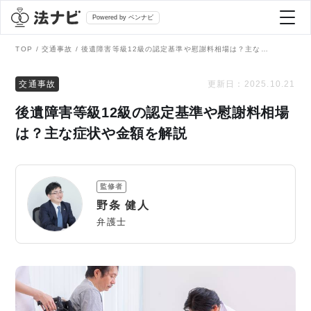
Powered by ベンナビ
TOP
交通事故
後遺障害等級12級の認定基準や慰謝料相場は？主な症状や金額を解説
記事を探す
交通事故
更新日：
2025.10.21
後遺障害等級12級の認定基準や慰謝料相場
全て
弁護士を探す
は？主な症状や金額を解説
法律相談
おすすめ弁護士診断
監修者
刑事事件
野条 健人
AI Search Premium
弁護士
債務整理
掲載をご検討の弁護士の方へ
離婚問題