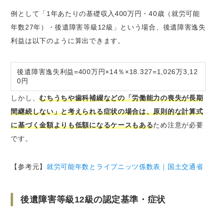
例として「1年あたりの基礎収入400万円・40歳（就労可能
年数27年）・後遺障害等級12級」という場合、後遺障害逸失
利益は以下のように算出できます。
後遺障害逸失利益=400万円×14％×18.327=1,026万3,12
0円
しかし、
むちうちや歯科補綴などの「労働能力の喪失が長期
間継続しない」と考えられる症状の場合は、原則的な計算式
に基づく金額よりも低額になるケースもある
ため注意が必要
です。
【参考元】
就労可能年数とライプニッツ係数表｜国土交通省
後遺障害等級12級の認定基準・症状