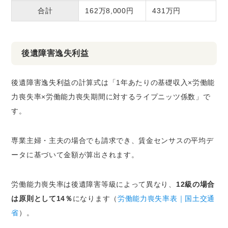
合計
162万8,000円
431万円
後遺障害逸失利益
後遺障害逸失利益の計算式は「1年あたりの基礎収入×労働能
力喪失率×労働能力喪失期間に対するライプニッツ係数」で
す。
専業主婦・主夫の場合でも請求でき、賃金センサスの平均デ
ータに基づいて金額が算出されます。
労働能力喪失率は後遺障害等級によって異なり、
12級の場合
は原則として14％
になります（
労働能力喪失率表｜国土交通
省
）。