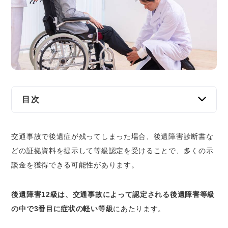
交通事故
遺産相続
労働問題
債権回収
目次
IT・ネット
後遺障害等級12級とは？
交通事故で後遺症が残ってしまった場合、後遺障害診断書な
後遺障害等級認定を受けるメリット
資金調達
どの証拠資料を提示して等級認定を受けることで、多くの示
後遺障害等級12級の認定件数
談金を獲得できる可能性があります。
企業法務
後遺障害等級12級で獲得できる慰謝料相場
入通院慰謝料・後遺障害慰謝料
後遺障害12級は、交通事故によって認定される後遺障害等級
後遺障害逸失利益
の中で3番目に症状の軽い等級
にあたります。