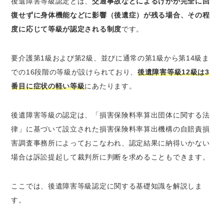
後遺障害等級認定とは、
交通事故などによるけがが完全に回
弁護士に相談を
復せずに身体機能などに影響（後遺症）が残る場合、その程
度に応じて等級が認定される制度
です。
要介護第1級および第2級、並びに通常の第1級から第14級ま
での16段階の等級が設けられており、
後遺障害等級12級は3
番目に症状の軽い等級
にあたります。
後遺障害等級の認定は、「損害保険料率算出団体に関する法
律」に基づいて設立された損害保険料率算出機構の自賠責損
害調査事務所によっておこなわれ、認定結果に納得いかない
場合は訴訟提起して裁判所に判断を求めることもできます。
ここでは、後遺障害等級認定に関する基礎知識を解説しま
す。