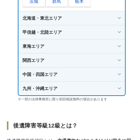
茨城
群馬
栃木
後遺障害等級12級の認定を受けるためのポイン
ト
北海道・東北エリア
レントゲンやMRIの画像などの客観的な資料
甲信越・北陸エリア
を準備する
記載漏れのない後遺障害診断書を医師に作成
東海エリア
してもらう
交通事故問題が得意な弁護士に相談する
関西エリア
後遺障害等級12級に関するよくある質問
中国・四国エリア
後遺障害等級12級が認定されたら障害者手帳
九州・沖縄エリア
は受け取れる？
通勤中や業務中の交通事故では労災保険給付
※一部の法律事務所に限り初回相談無料の場合があります
も請求できる？
後遺障害等級12級が認定された場合にデメリ
ットはある？
後遺障害等級12級とは？
さいごに｜後遺障害12級の認定を受けたいなら