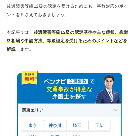
後遺障害等級12級の認定基準・症状
後遺障害等級12級の認定を受けるためにも、事故対応のポイ
目の障害｜12級1号・2号
ントを押さえておきましょう。
歯の障害｜12級3号
耳の障害｜12級4号
本記事では、
後遺障害等級12級の認定基準や主な症状、慰謝
体幹骨の障害｜12級5号
料相場や申請方法、等級認定を受けるためのポイントなどを
上肢の障害｜12級6号・8号・9号・10号
解説
します。
下肢の障害｜12級7号・11号・12号
神経の障害｜12級13号
顔面や頭部の障害（醜状障害）｜12級14号
後遺障害等級12級の申請方法
交通事故が得意な
1.事前認定｜加害者側の保険会社に任せる方
弁護士を探す
法
2.被害者請求｜被害者自身が申請手続きをお
関東エリア
こなう方法
後遺障害の認定結果に納得できない場合の対
東京
神奈川
埼玉
千葉
処法