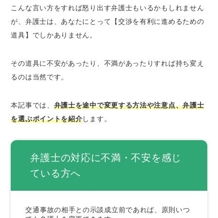
こんな言い方をすれば怒り出す弁護士もいるかもしれません
法律事務所内で弁護士を変えてもらうことが可
が、弁護士は、あなたにとって【交渉を有利に進めるための
能
道具】でしかありません。
弁護士を途中で変更する際の注意点2つ
1.着手金は戻ってこない
その道具に不安があったり、不満があったりすれば持ち変え
2.成立した示談の内容は変更できない
るのは当然です。
解約の際にトラブルが生じた場合は弁護士会に
連絡し相談
本記事では、
弁護士を途中で変更する方法や注意点、弁護士
失敗しない弁護士選びの3つのポイント
を選ぶポイントを紹介
します。
1.交通事故を得意としているか
2.法律相談で弁護士をテストしてみる
3.過去に懲戒処分を受けていないか
弁護士の対応に不満・不安を感じ
ている方へ
まとめ
交通事故の相手との
示談成立前であれば、原則いつ