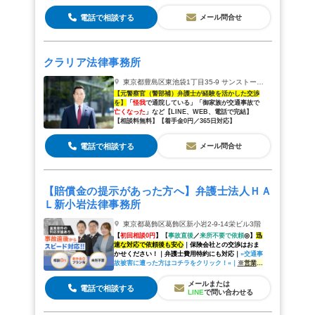
ート＜賠償額
1,000
万円以上
の増額実績あり＞※
事前
予約にて土日祝も対応可能
※
電話で相談する
メール問合せ
クラリア法律事務所
東京都豊島区東池袋1丁目35-9 サンストーリー東池袋601
【元警察官（警部補）弁護士が経験を活かした交渉
を】
「
怪我
で通院している」「御家族が交通事故で
亡くなった
」など【LINE、WEB、電話で完結】
【相談料無料】
【
着手金0円
／
365日
対応
】
電話で相談する
メール問合せ
【賠償金の提示があった方へ】弁護士法人ＨＡ
Ｌ新小岩法律事務所
東京都葛飾区葛飾区新小岩2-9-14栄ビル3階
【
初回相談0円
】
【
事故直後
／
来所不要で依頼
◎
】
迅
速な対応で依頼後も安心
｜保険会社との交渉はおま
かせください！｜弁護士費用特約にも対応｜
»
交通事
故被害に遭った方はコチラをクリック！«｜
※
営業時
間外の相談は迅速に対応できない場合がございます
※
メールまたは
電話で相談する
LINE
で問い合わせる