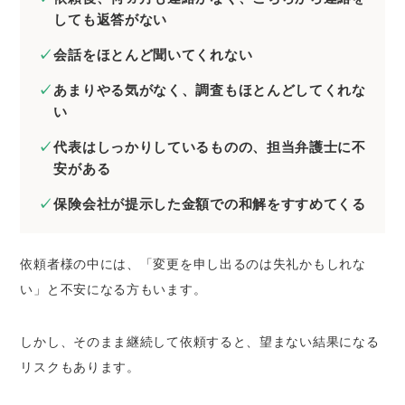
1.弁護士からの連絡や対応が極端に遅い
しても返答がない
2.弁護士と馬が合わない
会話をほとんど聞いてくれない
3.弁護士とのコミュニケーションが取りにく
あまりやる気がなく、調査もほとんどしてくれな
いと感じた
い
4.弁護士の交通事故の経験が乏しい
5.話がころころと変わる
代表はしっかりしているものの、担当弁護士に不
安がある
6.自分の希望する解決に向かってくれない
7.弁護士が業務停止状態になった
保険会社が提示した金額での和解をすすめてくる
弁護士を変更する流れと方法
1.ほかの法律事務所の弁護士に相談する
依頼者様の中には、「変更を申し出るのは失礼かもしれな
2.費用対効果を見極める
い」と不安になる方もいます。
​3.担当弁護士に弁護士の変更を伝える
4.費用や実費などの精算をおこなう
しかし、そのまま継続して依頼すると、望まない結果になる
5.新しい弁護士と契約し案件の引継ぎをおこ
リスクもあります。
なう