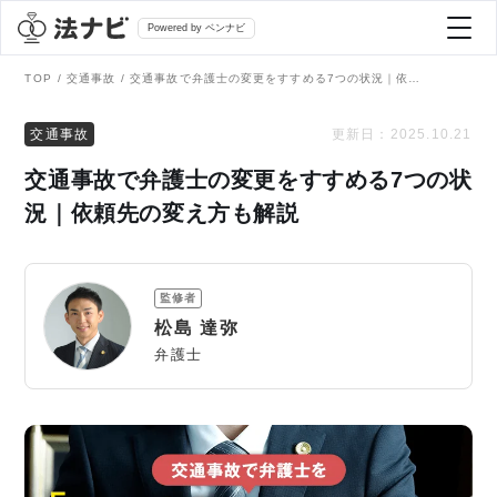
Powered by ベンナビ
TOP
交通事故
交通事故で弁護士の変更をすすめる7つの状況｜依頼先の変え方も解説
記事を探す
交通事故
更新日：
2025.10.21
交通事故で弁護士の変更をすすめる7つの状
全て
弁護士を探す
況｜依頼先の変え方も解説
法律相談
おすすめ弁護士診断
監修者
刑事事件
松島 達弥
AI Search Premium
弁護士
債務整理
掲載をご検討の弁護士の方へ
離婚問題