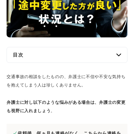
交通事故
遺産相続
労働問題
債権回収
目次
IT・ネット
一度依頼した弁護士を変更することは可能
交通事故の相談をしたものの、弁護士に不信や不安な気持ち
交通事故の弁護士を変更するのが難しい3つのケ
資金調達
を抱えてしまう人は珍しくありません。
ース
1.示談が成立している
企業法務
弁護士に対し以下のような悩みがある場合は、弁護士の変更
２.弁護士変更により、過分に費用が掛かって
しまう場合
も視野に入れましょう
。
交通事故で弁護士の変更を検討したほうがよい7
つの状況
依頼後、何ヵ月も連絡がなく、こちらから連絡を