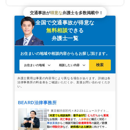
交通事故が
得意な
弁護士を多数掲載中！
全国で交通事故が得意な
無料相談
できる
弁護士一覧
お住まいの地域や相談内容からもお探し頂けます。
検索
BEARD法律事務所
東京都渋谷区代々木2-23-1ニューステイトメナー8階861
【
何度でも相談無料
｜
着手金0円
】
むち打ち
から
重篤
なお怪我・
死亡事故
まで、
人身事故
に幅広く対応！
事故直後
からご相談可能◎
後遺障害等
の認定／賠償
額の
増額交渉
など、
納得感のある解決
に向けてサポ