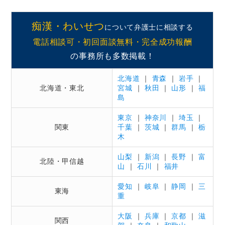
痴漢・わいせつ
について弁護士に相談する
電話相談可・初回面談無料・完全成功報酬
の事務所も多数掲載！
北海道
｜
青森
｜
岩手
｜
北海道・東北
宮城
｜
秋田
｜
山形
｜
福
島
東京
｜
神奈川
｜
埼玉
｜
関東
千葉
｜
茨城
｜
群馬
｜
栃
木
山梨
｜
新潟
｜
長野
｜
富
北陸・甲信越
山
｜
石川
｜
福井
愛知
｜
岐阜
｜
静岡
｜
三
東海
重
大阪
｜
兵庫
｜
京都
｜
滋
関西