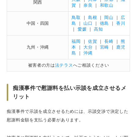
関西
賀
｜
奈良
｜
和歌山
鳥取
｜
島根
｜
岡山
｜
広
中国・四国
島
｜
山口
｜
徳島
｜
香川
｜
愛媛
｜
高知
福岡
｜
佐賀
｜
長崎
｜
熊
九州・沖縄
本
｜
大分
｜
宮崎
｜
鹿児
島
｜
沖縄
被害者の方は
法テラス
へご相談ください
痴漢事件で慰謝料を払い示談を成立させるメ
リット
痴漢事件で示談を成立させるためには、示談交渉で決定した
慰謝料金額を支払う必要があります。