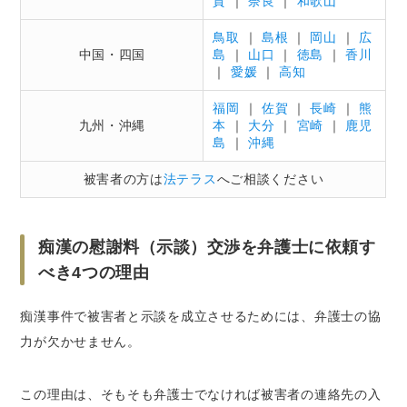
賀
｜
奈良
｜
和歌山
鳥取
｜
島根
｜
岡山
｜
広
中国・四国
島
｜
山口
｜
徳島
｜
香川
｜
愛媛
｜
高知
福岡
｜
佐賀
｜
長崎
｜
熊
九州・沖縄
本
｜
大分
｜
宮崎
｜
鹿児
島
｜
沖縄
被害者の方は
法テラス
へご相談ください
痴漢の慰謝料（示談）交渉を弁護士に依頼す
べき4つの理由
痴漢事件で被害者と示談を成立させるためには、弁護士の協
力が欠かせません。
この理由は、そもそも弁護士でなければ被害者の連絡先の入