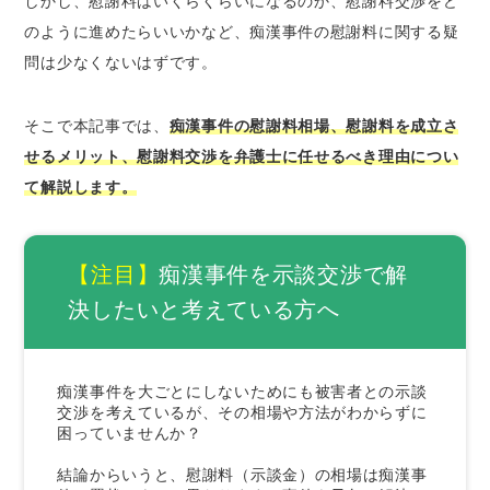
しかし、慰謝料はいくらくらいになるのか、慰謝料交渉をど
痴漢事件で慰謝料を払い示談を成立させるメリ
のように進めたらいいかなど、痴漢事件の慰謝料に関する疑
ット
問は少なくないはずです。
被害者と示談を結ぶことで逮捕が回避される
可能性が高まる
そこで本記事では、
痴漢事件の慰謝料相場、慰謝料を成立さ
不起訴処分で痴漢事件を解決できる可能性が
せるメリット、慰謝料交渉を弁護士に任せるべき理由につい
高まる
て解説します。
裁判になったとしても刑が軽くなる可能性が
高くなる
痴漢の慰謝料（示談）交渉を弁護士に依頼すべ
【注目】
痴漢事件を示談交渉で解
き4つの理由
決したいと考えている方へ
1.弁護士なら被害者の連絡先を入手できる可
能性がある
2.被害者を刺激せずに交渉がおこなえる
痴漢事件を大ごとにしないためにも被害者との示談
交渉を考えているが、その相場や方法がわからずに
3.適正な額の慰謝料で示談を結べる
困っていませんか？
4.痴漢の示談内容次第で起訴・不起訴の明暗
結論からいうと、慰謝料（示談金）の相場は痴漢事
を分けることになる