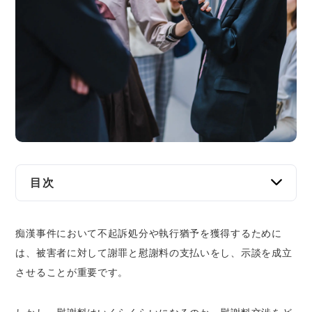
交通事故
遺産相続
労働問題
債権回収
IT・ネット
目次
資金調達
痴漢の場合の慰謝料（示談金）の相場はどれく
企業法務
痴漢事件において不起訴処分や執行猶予を獲得するために
らい？犯罪形態ごとの違いと額に影響する事柄
は、被害者に対して謝罪と慰謝料の支払いをし、示談を成立
痴漢行為が迷惑防止条例違反であった場合
させることが重要です。
痴漢行為が強制わいせつ罪に該当するとき
慰謝料の額に影響を与える事情