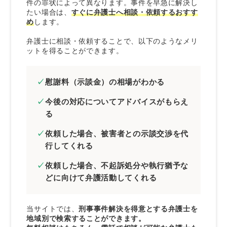
件の罪状によって異なります。事件を早急に解決し
たい場合は、
すぐに弁護士へ相談・依頼するおすす
痴漢の慰謝料に関係するQ＆A
め
します。
被害者の方の年齢次第で慰謝料相場は変わ
弁護士に相談・依頼することで、以下のようなメリ
る？
ットを得ることができます。
電車・バス内と路上痴漢で慰謝料の相場に変
化はある？
慰謝料（示談金）の相場がわかる
被害者と示談が成立すれば確実に不起訴処分
を獲得できる？
今後の対応についてアドバイスがもらえ
る
さいごに｜痴漢事件は早期解決がカギ！お悩み
の方は弁護士に相談を
依頼した場合、被害者との示談交渉を代
行してくれる
依頼した場合、不起訴処分や執行猶予な
どに向けて弁護活動してくれる
当サイトでは、
刑事事件解決を得意とする弁護士を
地域別で検索することができます。