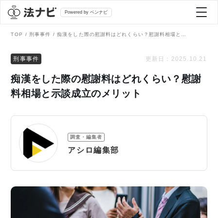
Powered by ベンナビ
TOP
刑事事件
痴漢をした際の慰謝料はどれくらい？慰謝料相場と示談成立のメリット
記事を探す
刑事事件
更新日：
2025.10.21
痴漢をした際の慰謝料はどれくらい？慰謝
全て
弁護士を探す
料相場と示談成立のメリット
法律相談
おすすめ弁護士診断
調査・編集者
刑事事件
アシロ編集部
AI Search Premium
債務整理
掲載をご検討の弁護士の方へ
離婚問題