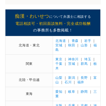
痴漢・わいせつ
について弁護士に相談する
電話相談可・初回面談無料・完全成功報酬
の事務所も多数掲載！
北海道
｜
青森
｜
岩手
｜
北海道・東北
宮城
｜
秋田
｜
山形
｜
福
島
東京
｜
神奈川
｜
埼玉
｜
関東
千葉
｜
茨城
｜
群馬
｜
栃
木
山梨
｜
新潟
｜
長野
｜
富
北陸・甲信越
山
｜
石川
｜
福井
愛知
｜
岐阜
｜
静岡
｜
三
東海
重
大阪
｜
兵庫
｜
京都
｜
滋