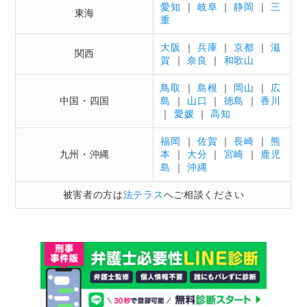
愛知
｜
岐阜
｜
静岡
｜
三
東海
重
大阪
｜
兵庫
｜
京都
｜
滋
関西
賀
｜
奈良
｜
和歌山
鳥取
｜
島根
｜
岡山
｜
広
中国・四国
島
｜
山口
｜
徳島
｜
香川
｜
愛媛
｜
高知
福岡
｜
佐賀
｜
長崎
｜
熊
九州・沖縄
本
｜
大分
｜
宮崎
｜
鹿児
島
｜
沖縄
被害者の方は
法テラス
へご相談ください