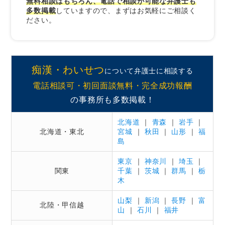
無料相談はもちろん、電話で相談が可能な弁護士も
多数掲載
していますので、まずはお気軽にご相談く
ださい。
痴漢・わいせつ
について弁護士に相談する
電話相談可・初回面談無料・完全成功報酬
の事務所も多数掲載！
北海道
｜
青森
｜
岩手
｜
北海道・東北
宮城
｜
秋田
｜
山形
｜
福
島
東京
｜
神奈川
｜
埼玉
｜
関東
千葉
｜
茨城
｜
群馬
｜
栃
木
山梨
｜
新潟
｜
長野
｜
富
北陸・甲信越
山
｜
石川
｜
福井