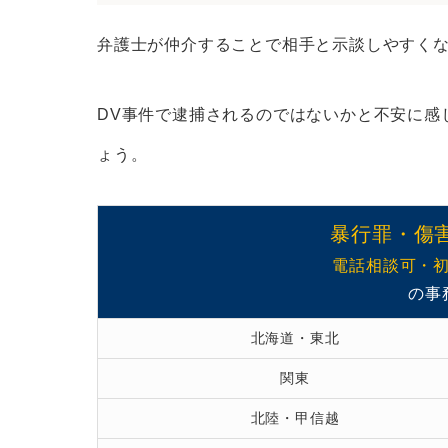
弁護士を呼んでもらう
素直に罪を認め、反省を示す
弁護士が仲介することで相手と示談しやすく
DVで逮捕されたあとの流れ
DV事件で逮捕されるのではないかと不安に感
逮捕後48時間以内｜警察での取
ょう。
送検後24時間以内｜検察庁での
勾留決定後最長20日以内｜検察
起訴後、1ヵ月程度で公判開始
暴行罪・傷
電話相談可・
DV事件を弁護士に依頼する3つのメリッ
の事
示談による早期解決が期待できる
北海道・東北
逮捕の回避や早期釈放が期待でき
関東
刑の軽減が期待できる
北陸・甲信越
さいごに