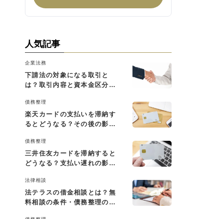
人気記事
企業法務
下請法の対象になる取引と
は？取引内容と資本金区分に
よる判断基準を解説
債務整理
楽天カードの支払いを滞納す
るとどうなる？その後の影響
と払えない場合の対処法
債務整理
三井住友カードを滞納すると
どうなる？支払い遅れの影響
と対処法
法律相談
法テラスの借金相談とは？無
料相談の条件・債務整理の費
用・利用の流れを解説