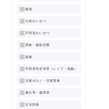
痴漢
公然わいせつ
不同意わいせつ
買春・援助交際
盗撮
不同意性交等罪（レイプ・強姦）
児童ポルノ・児童買春
暴行罪・傷害罪
正当防衛