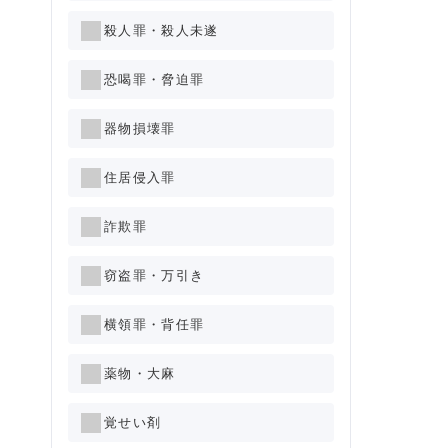
殺人罪・殺人未遂
恐喝罪・脅迫罪
器物損壊罪
住居侵入罪
詐欺罪
窃盗罪・万引き
横領罪・背任罪
薬物・大麻
覚せい剤