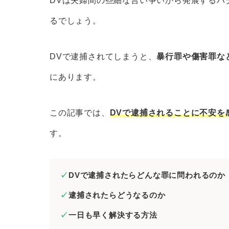
DVは夫婦間の些細な言い争いから発展するパ
DVとは配偶者等からの暴力
るでしょう。
DVで逮捕されるきっかけ
DVをめぐる現在の状況
DVで逮捕されてしまうと、
暴行罪や傷害罪な
DVで逮捕されるとどんな罪に問われる
にあります。
暴行罪
傷害罪
この記事では、
DVで逮捕されることに不安を
暴力行為等処罰法違反
す。
脅迫
殺人未遂
DVで逮捕されたらどんな罪に問われるのか
DV防止法保護命令違反
逮捕されたらどうなるのか
DVで逮捕されたときにとるべき対応
一日も早く解決する方法