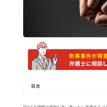
目次
DVで逮捕される？