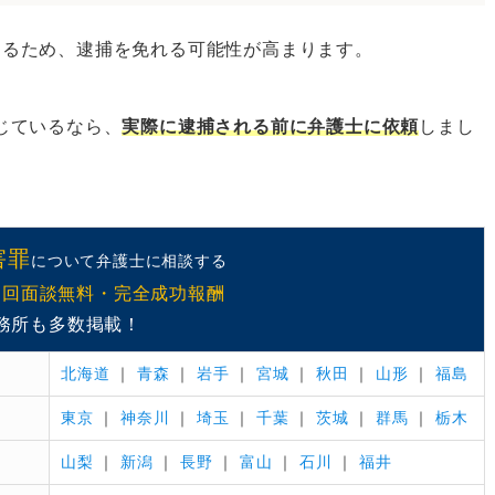
なるため、逮捕を免れる可能性が高まります。
じているなら、
実際に逮捕される前に弁護士に依頼
しまし
り調べを受ける
取り調べ
庁での取り調べ
害罪
について弁護士に相談する
初回面談無料・完全成功報酬
ト
務所も多数掲載！
北海道
｜
青森
｜
岩手
｜
宮城
｜
秋田
｜
山形
｜
福島
る
東京
｜
神奈川
｜
埼玉
｜
千葉
｜
茨城
｜
群馬
｜
栃木
山梨
｜
新潟
｜
長野
｜
富山
｜
石川
｜
福井