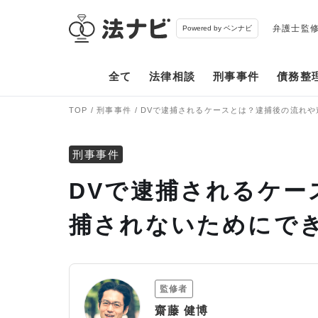
弁護士監
Powered by ベンナビ
全て
法律相談
刑事事件
債務整
TOP
刑事事件
DVで逮捕されるケースとは？逮捕後の流れや
刑事事件
DVで逮捕されるケー
捕されないためにで
監修者
齋藤 健博