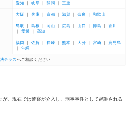
愛知
｜
岐阜
｜
静岡
｜
三重
大阪
｜
兵庫
｜
京都
｜
滋賀
｜
奈良
｜
和歌山
鳥取
｜
島根
｜
岡山
｜
広島
｜
山口
｜
徳島
｜
香川
｜
愛媛
｜
高知
福岡
｜
佐賀
｜
長崎
｜
熊本
｜
大分
｜
宮崎
｜
鹿児島
｜
沖縄
法テラス
へご相談ください
たが、現在では警察が介入し、刑事事件として起訴される