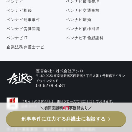
ベンナビ
ベンナビ債務整理
ベンナビ相続
ベンナビ交通事故
ベンナビ刑事事件
ベンナビ離婚
ベンナビ労働問題
ベンナビ債権回収
ベンナビIT
ベンナビ不倫慰謝料
企業法務弁護士ナビ
運営会社：株式会社アシロ
〒160-0023 東京都新宿区西新宿６丁目３番１号新宿アイラン
ドウイング４Ｆ
03-6279-4581
当サイトの運営会社は、東証グロース市場に上場しております。
証券コード：7378
＼初回面談料
0円
事務所あり／
刑事事件に注力する弁護士に相談する
事業内容
会社情報
コラム記事ガイドライン
ライター募集要項
個人情報保護方針
利用規約