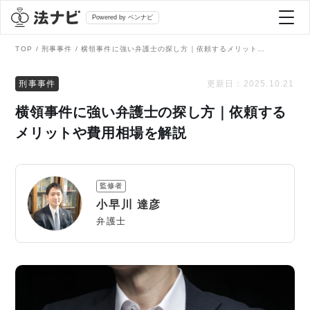
Powered by ベンナビ
TOP
刑事事件
横領事件に強い弁護士の探し方｜依頼するメリットや費用相場を解説
記事を探す
刑事事件
更新日：
2025.10.21
横領事件に強い弁護士の探し方｜依頼する
全て
弁護士を探す
メリットや費用相場を解説
法律相談
おすすめ弁護士診断
監修者
刑事事件
小早川 達彦
AI Search Premium
弁護士
債務整理
掲載をご検討の弁護士の方へ
離婚問題