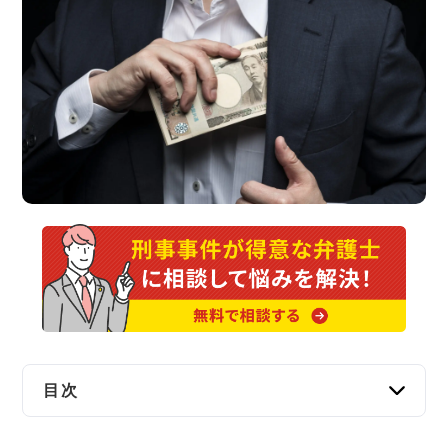
交通事故
遺産相続
労働問題
債権回収
IT・ネット
資金調達
企業法務
目次
横領に強い弁護士の特徴3つ