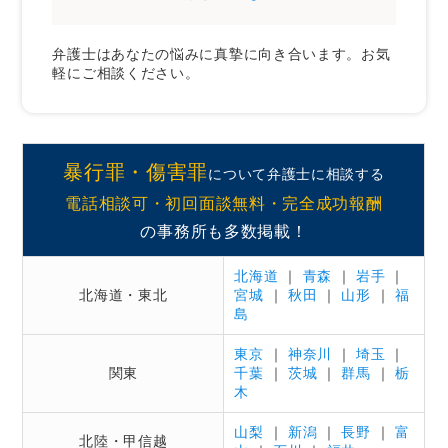
弁護士はあなたの悩みに真摯に向き合います。お気
軽にご相談ください。
暴行罪・傷害罪
について弁護士に相談する
電話相談可・初回面談無料・完全成功報酬
の事務所も多数掲載！
北海道
｜
青森
｜
岩手
｜
北海道・東北
宮城
｜
秋田
｜
山形
｜
福
島
東京
｜
神奈川
｜
埼玉
｜
関東
千葉
｜
茨城
｜
群馬
｜
栃
木
山梨
｜
新潟
｜
長野
｜
富
北陸・甲信越