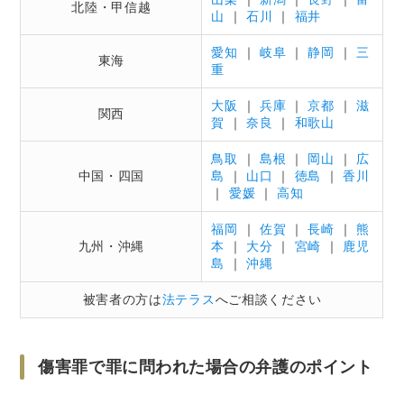
北陸・甲信越
山
｜
石川
｜
福井
愛知
｜
岐阜
｜
静岡
｜
三
東海
重
大阪
｜
兵庫
｜
京都
｜
滋
関西
賀
｜
奈良
｜
和歌山
鳥取
｜
島根
｜
岡山
｜
広
中国・四国
島
｜
山口
｜
徳島
｜
香川
｜
愛媛
｜
高知
福岡
｜
佐賀
｜
長崎
｜
熊
九州・沖縄
本
｜
大分
｜
宮崎
｜
鹿児
島
｜
沖縄
被害者の方は
法テラス
へご相談ください
傷害罪で罪に問われた場合の弁護のポイント