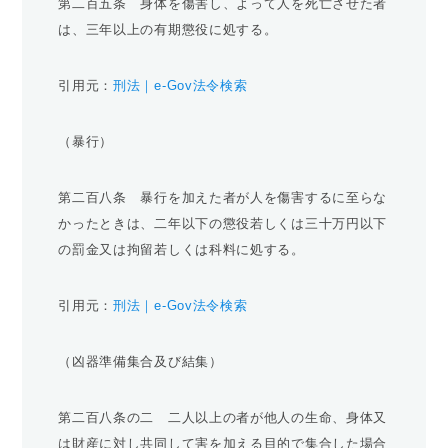
第二百五条 身体を傷害し、よって人を死亡させた者
は、三年以上の有期懲役に処する。
引用元：
刑法｜e-Gov法令検索
（暴行）
第二百八条 暴行を加えた者が人を傷害するに至らな
かったときは、二年以下の懲役若しくは三十万円以下
の罰金又は拘留若しくは科料に処する。
引用元：
刑法｜e-Gov法令検索
（凶器準備集合及び結集）
第二百八条の二 二人以上の者が他人の生命、身体又
は財産に対し共同して害を加える目的で集合した場合