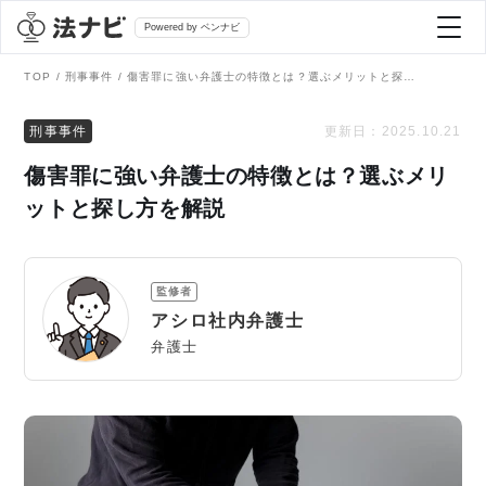
Powered by ベンナビ
TOP
刑事事件
傷害罪に強い弁護士の特徴とは？選ぶメリットと探し方を解説
記事を探す
刑事事件
更新日：
2025.10.21
傷害罪に強い弁護士の特徴とは？選ぶメリ
全て
弁護士を探す
ットと探し方を解説
法律相談
おすすめ弁護士診断
監修者
刑事事件
アシロ社内弁護士
AI Search Premium
弁護士
債務整理
掲載をご検討の弁護士の方へ
離婚問題