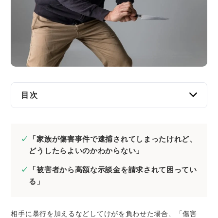
交通事故
遺産相続
労働問題
債権回収
目次
IT・ネット
傷害罪とは
傷害罪に関する法律とは
資金調達
「家族が傷害事件で逮捕されてしまったけれど、
傷害罪の刑罰
どうしたらよいのかわからない」
企業法務
傷害罪の被害の特徴
「被害者から高額な示談金を請求されて困ってい
傷害罪で起こり得ること
る」
傷害罪で罪に問われた場合の弁護のポイント
罪を認める場合
相手に暴行を加えるなどしてけがを負わせた場合、「傷害