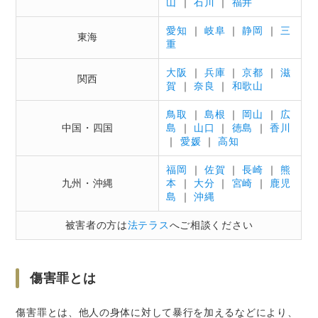
山
｜
石川
｜
福井
愛知
｜
岐阜
｜
静岡
｜
三
東海
重
大阪
｜
兵庫
｜
京都
｜
滋
関西
賀
｜
奈良
｜
和歌山
鳥取
｜
島根
｜
岡山
｜
広
中国・四国
島
｜
山口
｜
徳島
｜
香川
｜
愛媛
｜
高知
福岡
｜
佐賀
｜
長崎
｜
熊
九州・沖縄
本
｜
大分
｜
宮崎
｜
鹿児
島
｜
沖縄
被害者の方は
法テラス
へご相談ください
傷害罪とは
傷害罪とは、他人の身体に対して暴行を加えるなどにより、