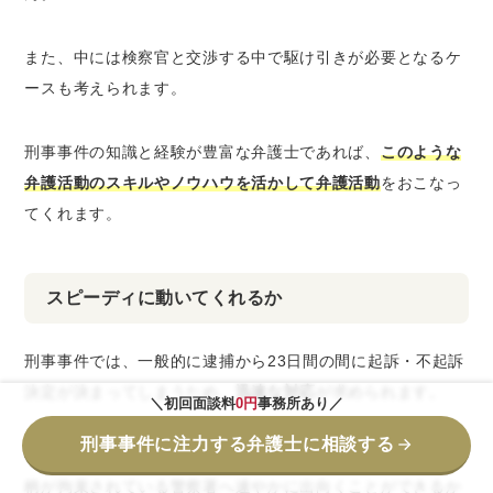
また、中には検察官と交渉する中で駆け引きが必要となるケ
ースも考えられます。
刑事事件の知識と経験が豊富な弁護士であれば、
このような
弁護活動のスキルやノウハウを活かして弁護活動
をおこなっ
てくれます。
スピーディに動いてくれるか
刑事事件では、一般的に逮捕から23日間の間に起訴・不起訴
決定が決まってしまうため、
迅速な対応
が求められます。
＼初回面談料
0円
事務所あり／
刑事事件に注力する弁護士に相談する
そのため、弁護士に依頼を検討するのであれば、被疑者の身
柄が拘束されている警察署へ速やかに出向くことができるか