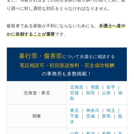
また、勾留されるまでの間も警察の取り調べが続くため、取
り調べに対し適切な対応をとらなければなりません。
被疑者である家族が不利にならないためにも、
弁護士へ速や
かに依頼することが重要
です。
暴行罪・傷害罪
について弁護士に相談する
電話相談可・初回面談無料・完全成功報酬
の事務所も多数掲載！
北海道
｜
青森
｜
岩手
｜
北海道・東北
宮城
｜
秋田
｜
山形
｜
福
島
東京
｜
神奈川
｜
埼玉
｜
関東
千葉
｜
茨城
｜
群馬
｜
栃
木
山梨
｜
新潟
｜
長野
｜
富