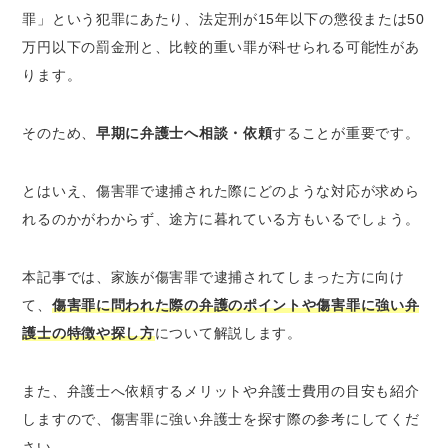
罪を認めない場合
罪」という犯罪にあたり、法定刑が15年以下の懲役または50
万円以下の罰金刑と、比較的重い罪が科せられる可能性があ
傷害罪に強い弁護士に依頼するメリット
ります。
事件になる前に解決できる場合がある
取り調べに対してのアドバイスをもらえる
そのため、
早期に弁護士へ相談・依頼
することが重要です。
示談交渉をしてくれる
不起訴の可能性を探ってくれる
とはいえ、傷害罪で逮捕された際にどのような対応が求めら
早期釈放を目指せる
れるのかがわからず、途方に暮れている方もいるでしょう。
傷害事件に強い弁護士の特徴とは
本記事では、家族が傷害罪で逮捕されてしまった方に向け
傷害事件の経験が豊富であるか
て、
傷害罪に問われた際の弁護のポイントや傷害罪に強い弁
スピーディに動いてくれるか
護士の特徴や探し方
について解説します。
傷害罪に強い弁護士を探す方法
インターネットを活用する
また、弁護士へ依頼するメリットや弁護士費用の目安も紹介
弁護士会に相談する
しますので、傷害罪に強い弁護士を探す際の参考にしてくだ
さい。