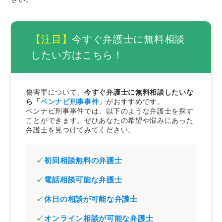
傷害事件で弁護士に依頼する際の費用の目安
傷害事件では国選弁護人を選ぶ方法もある
さいごに｜傷害罪に強い弁護士ならご相談くだ
【注目】
今すぐ弁護士に無料相談
さい
したい方はこちら！
傷害罪について、
今すぐ弁護士に無料相談したいな
ら「
ベンナビ刑事事件
」がおすすめです。
ベンナビ刑事事件では、以下のような弁護士を探す
ことができます。ぜひあなたの希望や悩みにあった
弁護士を見つけてみてください。
初回相談無料の弁護士
電話相談可能な弁護士
休日の相談が可能な弁護士
オンライン相談が可能な弁護士