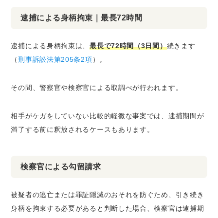
逮捕による身柄拘束｜最長72時間
逮捕による身柄拘束は、
最長で72時間（3日間）
続きます
（
刑事訴訟法第205条2項
）。
その間、警察官や検察官による取調べが行われます。
相手がケガをしていない比較的軽微な事案では、逮捕期間が
満了する前に釈放されるケースもあります。
検察官による勾留請求
被疑者の逃亡または罪証隠滅のおそれを防ぐため、引き続き
身柄を拘束する必要があると判断した場合、検察官は逮捕期