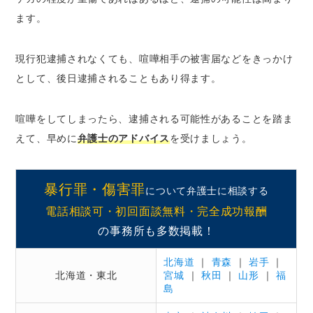
ます。
現行犯逮捕されなくても、喧嘩相手の被害届などをきっかけ
として、後日逮捕されることもあり得ます。
喧嘩をしてしまったら、逮捕される可能性があることを踏ま
えて、早めに
弁護士のアドバイス
を受けましょう。
暴行罪・傷害罪
について弁護士に相談する
電話相談可・初回面談無料・完全成功報酬
の事務所も多数掲載！
北海道
｜
青森
｜
岩手
｜
北海道・東北
宮城
｜
秋田
｜
山形
｜
福
島