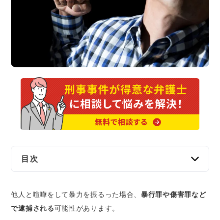
交通事故
遺産相続
労働問題
債権回収
IT・ネット
資金調達
目次
企業法務
喧嘩について成立する犯罪
他人と喧嘩をして暴力を振るった場合、
暴行罪や傷害罪など
暴行罪
で逮捕される
可能性があります。
傷害罪