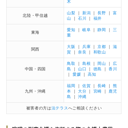
木
山梨
｜
新潟
｜
長野
｜
富
北陸・甲信越
山
｜
石川
｜
福井
愛知
｜
岐阜
｜
静岡
｜
三
東海
重
大阪
｜
兵庫
｜
京都
｜
滋
関西
賀
｜
奈良
｜
和歌山
鳥取
｜
島根
｜
岡山
｜
広
中国・四国
島
｜
山口
｜
徳島
｜
香川
｜
愛媛
｜
高知
福岡
｜
佐賀
｜
長崎
｜
熊
九州・沖縄
本
｜
大分
｜
宮崎
｜
鹿児
島
｜
沖縄
被害者の方は
法テラス
へご相談ください