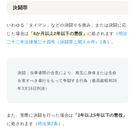
決闘罪
いわゆる「タイマン」などの決闘※を挑み、または決闘に応
じた場合は
「6か月以上2年以下の懲役」
に処されます（
明治
二十二年法律第三十四号（決闘罪ニ関スル件）1条
）。
決闘：当事者間の合意により、相互に身体または生命
を害すべき暴行をもって争闘する行為（最高裁昭和26
年3月16日判決）
また、実際に決闘を行った場合は
「2年以上5年以下の懲役」
に処されます（
同法第2条
）。