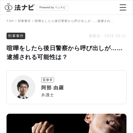
Powered by ベンナビ
TOP
刑事事件
喧嘩をしたら後日警察から呼び出しが……逮捕される可能性は？
記事を探す
刑事事件
更新日：
2025.10.21
喧嘩をしたら後日警察から呼び出しが……
全て
弁護士を探す
逮捕される可能性は？
法律相談
おすすめ弁護士診断
監修者
刑事事件
阿部 由羅
AI Search Premium
弁護士
債務整理
掲載をご検討の弁護士の方へ
離婚問題