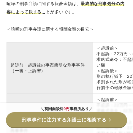
喧嘩の刑事弁護に関する報酬金額は、
最終的な刑事処分の内
容によって決まる
ことが多いです。
＜喧嘩の刑事弁護に関する報酬金額の目安＞
＜起訴前＞
不起訴：22万円～
求略式命令：不起
起訴前・起訴後の事案簡明な刑事事件
い額
（一審・上訴審）
＜起訴後＞
刑の執行猶予：22
求刑された刑が軽
行猶予の報酬金額
＜起訴前＞
不起訴：22万円～
＼初回面談料
0円
事務所あり／
求略式命令：22万
＜起訴後＞
上記以外の起訴前・起訴後の刑事事件
刑事事件に注力する弁護士に相談する
無罪：55万円以上
（一審・上訴審）
刑の執行猶予：22
再審事件