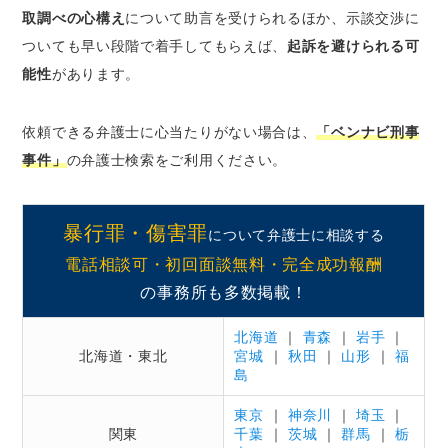
取調べの心構え
について助言を受けられるほか、示談交渉に
ついても早い段階で着手してもらえば、
起訴を避けられる可
能性
があります。
依頼できる弁護士に心当たりがない場合は、
「ベンナビ刑事
事件」
の弁護士検索をご利用ください。
暴行罪・傷害罪
について弁護士に相談する
電話相談可・初回面談無料・完全成功報酬
の事務所も多数掲載！
北海道
｜
青森
｜
岩手
｜
北海道・東北
宮城
｜
秋田
｜
山形
｜
福
島
東京
｜
神奈川
｜
埼玉
｜
関東
千葉
｜
茨城
｜
群馬
｜
栃