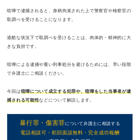
傷害致死罪・殺人罪
喧嘩で逮捕されると、身柄拘束された上で警察官や検察官の
器物損壊罪
取調べを受けることになります。
決闘罪
相手が先に暴力を振るってきた場合の取り扱い
過酷な状況下で取調べを受けることは、肉体的・精神的に大
「正当防衛」が成立することがある
きな負担です。
やり過ぎると「過剰防衛」に当たる
「積極的加害行為」がある場合は、過剰防衛
喧嘩による逮捕や重い刑事処分を避けるためには、早い段階
にも当たらない（通常の犯罪）
で弁護士にご相談ください。
喧嘩で逮捕される可能性はどのくらい？
今回は
喧嘩について成立する犯罪や、喧嘩をした当事者が逮
喧嘩で逮捕された場合の手続き
捕される可能性
などについて解説します。
逮捕による身柄拘束｜最長72時間
検察官による勾留請求
勾留による身柄拘束｜最長20日間
暴行罪・傷害罪
について弁護士に相談する
検察官による起訴・不起訴の判断
電話相談可・初回面談無料・完全成功報酬
起訴後勾留・公判手続き