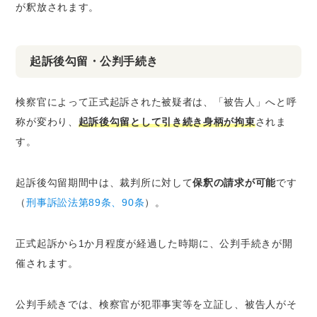
が釈放されます。
起訴後勾留・公判手続き
検察官によって正式起訴された被疑者は、「被告人」へと呼
称が変わり、
起訴後勾留として引き続き身柄が拘束
されま
す。
起訴後勾留期間中は、裁判所に対して
保釈の請求が可能
です
（
刑事訴訟法第89条、90条
）。
正式起訴から1か月程度が経過した時期に、公判手続きが開
催されます。
公判手続きでは、検察官が犯罪事実等を立証し、被告人がそ