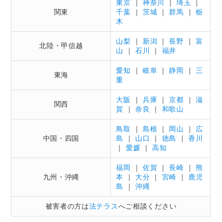
東京
｜
神奈川
｜
埼玉
｜
関東
千葉
｜
茨城
｜
群馬
｜
栃
木
山梨
｜
新潟
｜
長野
｜
富
北陸・甲信越
山
｜
石川
｜
福井
愛知
｜
岐阜
｜
静岡
｜
三
東海
重
大阪
｜
兵庫
｜
京都
｜
滋
関西
賀
｜
奈良
｜
和歌山
鳥取
｜
島根
｜
岡山
｜
広
中国・四国
島
｜
山口
｜
徳島
｜
香川
｜
愛媛
｜
高知
福岡
｜
佐賀
｜
長崎
｜
熊
九州・沖縄
本
｜
大分
｜
宮崎
｜
鹿児
島
｜
沖縄
被害者の方は
法テラス
へご相談ください