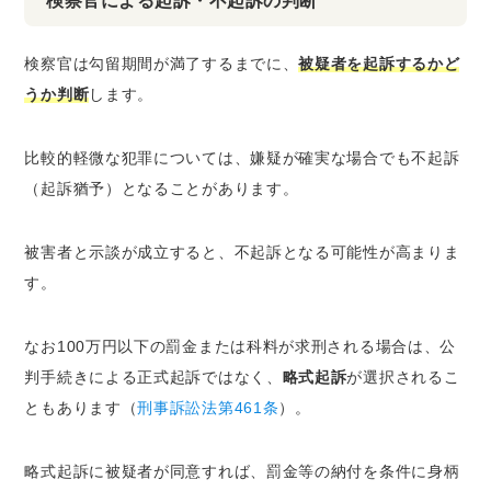
検察官による起訴・不起訴の判断
検察官は勾留期間が満了するまでに、
被疑者を起訴するかど
うか判断
します。
比較的軽微な犯罪については、嫌疑が確実な場合でも不起訴
（起訴猶予）となることがあります。
被害者と示談が成立すると、不起訴となる可能性が高まりま
す。
なお100万円以下の罰金または科料が求刑される場合は、公
判手続きによる正式起訴ではなく、
略式起訴
が選択されるこ
ともあります（
刑事訴訟法第461条
）。
略式起訴に被疑者が同意すれば、罰金等の納付を条件に身柄