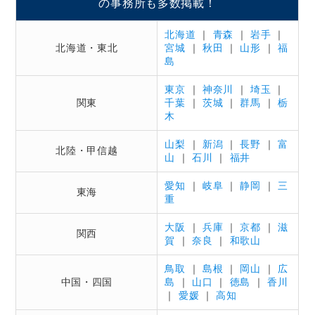
の事務所も多数掲載！
刑の確定・執行（または執行猶予）
北海道
｜
青森
｜
岩手
｜
喧嘩で警察に呼び出された（逮捕された）場合
北海道・東北
宮城
｜
秋田
｜
山形
｜
福
島
の注意点
被疑者には黙秘権がある｜供述する内容は慎
東京
｜
神奈川
｜
埼玉
｜
重に検討すべき
関東
千葉
｜
茨城
｜
群馬
｜
栃
木
相手方との示談が成立すると、重い処分を回
避しやすくなる
山梨
｜
新潟
｜
長野
｜
富
北陸・甲信越
山
｜
石川
｜
福井
早期に弁護士のアドバイスを求めるべき
愛知
｜
岐阜
｜
静岡
｜
三
喧嘩の刑事弁護を依頼する際の弁護士費用
東海
重
相談料の目安
大阪
｜
兵庫
｜
京都
｜
滋
着手金の目安
関西
賀
｜
奈良
｜
和歌山
報酬金の目安
鳥取
｜
島根
｜
岡山
｜
広
日当の目安
中国・四国
島
｜
山口
｜
徳島
｜
香川
｜
愛媛
｜
高知
喧嘩の刑事弁護を依頼する弁護士を探すなら