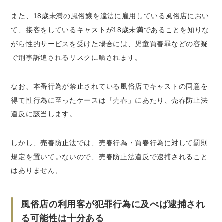
また、18歳未満の風俗嬢を違法に雇用している風俗店におい
て、接客をしているキャストが18歳未満であることを知りな
がら性的サービスを受けた場合には、児童買春罪などの容疑
で刑事訴追されるリスクに晒されます。
なお、本番行為が禁止されている風俗店でキャストの同意を
得て性行為に至ったケースは「売春」にあたり、売春防止法
違反に該当します。
しかし、売春防止法では、売春行為・買春行為に対して罰則
規定を置いていないので、売春防止法違反で逮捕されること
はありません。
風俗店の利用客が犯罪行為に及べば逮捕され
る可能性は十分ある