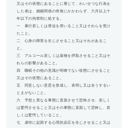
又はその状態にあることに乗じて、わいせつな行為を
した者は、婚姻関係の有無にかかわらず、六月以上十
年以下の拘禁刑に処する。
一 暴行若しくは脅迫を用いること又はそれらを受け
たこと。
二 心身の障害を生じさせること又はそれがあるこ
と。
三 アルコール若しくは薬物を摂取させること又はそ
れらの影響があること。
四 睡眠その他の意識が明瞭でない状態にさせること
又はその状態にあること。
五 同意しない意思を形成し、表明し又は全うするい
とまがないこと。
六 予想と異なる事態に直面させて恐怖させ、若しく
は驚愕させること又はその事態に直面して恐怖し、若
しくは驚愕していること。
七 虐待に起因する心理的反応を生じさせること又は