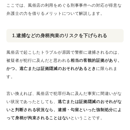
ここでは、風俗店の利用をめぐる刑事事件への対応が得意な
弁護士の力を借りるメリットについて解説します。
1.逮捕などの身柄拘束のリスクを下げられる
風俗店で起こしたトラブルが原因で警察に逮捕されるのは、
被疑者が犯行に及んだと思われる
相当の客観的証拠があり、
かつ、逃亡または証拠隠滅のおそれがあるとき
に限られま
す。
言い換えれば、風俗店で犯罪行為に及んだ事実に間違いがな
い状況であったとしても、
逃亡または証拠隠滅のおそれがな
いと判断される状況なら、逮捕・勾留といった強制処分によ
って身柄が拘束されることはない
ということです。