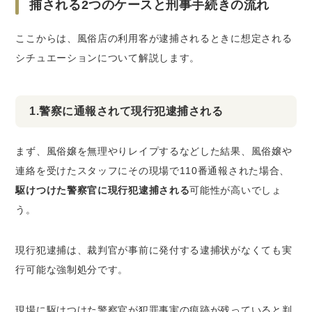
捕される2つのケースと刑事手続きの流れ
ここからは、風俗店の利用客が逮捕されるときに想定される
シチュエーションについて解説します。
1.警察に通報されて現行犯逮捕される
まず、風俗嬢を無理やりレイプするなどした結果、風俗嬢や
連絡を受けたスタッフにその現場で110番通報された場合、
駆けつけた警察官に現行犯逮捕される
可能性が高いでしょ
う。
現行犯逮捕は、裁判官が事前に発付する逮捕状がなくても実
行可能な強制処分です。
現場に駆けつけた警察官が犯罪事実の痕跡が残っていると判