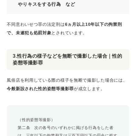
やりキスをする行為 など
不同意わいせつ罪の法定刑は
6ヵ月以上10年以下の拘禁刑
で、未遂犯も処罰対象
とされています。
3.性行為の様子などを無断で撮影した場合｜性的
姿態等撮影罪
風俗店を利用している際の様子を無断で撮影した場合には、
今般新設された性的姿態等撮影罪
が成立します。
（性的姿態等撮影）
第二条 次の各号のいずれかに掲げる行為をした者
は、三年以下の拘禁刑又は三百万円以下の罰金に処す