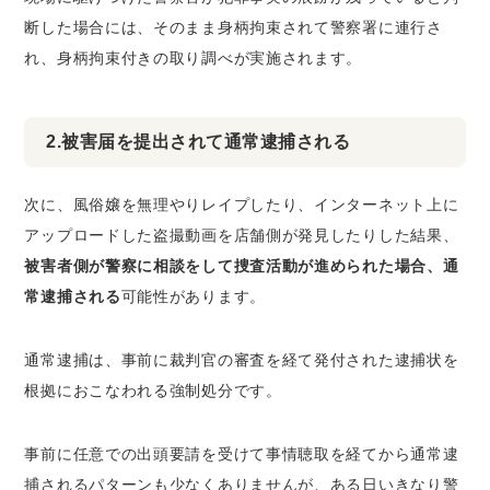
断した場合には、そのまま身柄拘束されて警察署に連行さ
れ、身柄拘束付きの取り調べが実施されます。
2.被害届を提出されて通常逮捕される
次に、風俗嬢を無理やりレイプしたり、インターネット上に
アップロードした盗撮動画を店舗側が発見したりした結果、
被害者側が警察に相談をして捜査活動が進められた場合、通
常逮捕される
可能性があります。
通常逮捕は、事前に裁判官の審査を経て発付された逮捕状を
根拠におこなわれる強制処分です。
事前に任意での出頭要請を受けて事情聴取を経てから通常逮
捕されるパターンも少なくありませんが、ある日いきなり警