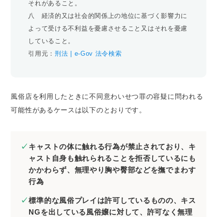
それがあること。
八 経済的又は社会的関係上の地位に基づく影響力に
よって受ける不利益を憂慮させること又はそれを憂慮
していること。
引用元：
刑法 | e-Gov 法令検索
風俗店を利用したときに不同意わいせつ罪の容疑に問われる
可能性があるケースは以下のとおりです。
キャストの体に触れる行為が禁止されており、キ
ャスト自身も触れられることを拒否しているにも
かかわらず、無理やり胸や臀部などを撫でまわす
行為
標準的な風俗プレイは許可しているものの、キス
NGを出している風俗嬢に対して、許可なく無理