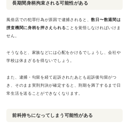
長期間身柄拘束される可能性がある
風俗店での犯罪行為が原因で逮捕されると、
数日〜数週間は
捜査機関に身柄を押さえられる
ことを覚悟しなければいけま
せん。
そうなると、家族などには心配をかけるでしょうし、会社や
学校は休まざるを得ないでしょう。
また、逮捕・勾留を経て起訴されたあとも起訴後勾留がつ
き、そのまま実刑判決が確定すると、刑期を満了するまで日
常生活を送ることができなくなります。
前科持ちになってしまう可能性がある