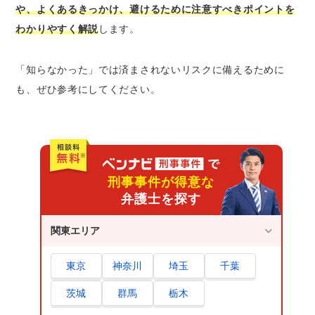
や、よくあるきっかけ、避けるために注意すべきポイントを
リット
わかりやすく解説
します。
実名報道される可能性がある
家族や恋人に風俗を利用して事件を起こした
「知らなかった」では済まされないリスクに備えるために
ことがバレてしまう
も、ぜひ参考にしてください。
長期間身柄拘束される可能性がある
前科持ちになってしまう可能性がある
風俗店の利用客が犯罪行為に及んだ場合に弁護
士に相談すべき理由
1.逮捕などの身柄拘束のリスクを下げられる
刑事事件が得意な
弁護士を探す
2.被害者との示談交渉などを任せられる
3.店側からの不当な請求を拒否できる
関東エリア
さいごに｜風俗店で無理やり性行為に及んだ場
東京
神奈川
埼玉
千葉
合は逮捕されるリスクがある
茨城
群馬
栃木