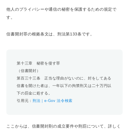
他人のプライバシーや通信の秘密を保護するための規定で
す。
信書開封罪の根拠条文は、刑法第133条です。
第十三章 秘密を侵す罪
（信書開封）
第百三十三条 正当な理由がないのに、封をしてある
信書を開けた者は、一年以下の拘禁刑又は二十万円以
下の罰金に処する。
引用元：
刑法｜e-Gov 法令検索
ここからは、信書開封剤の成立要件や刑罰について、詳しく