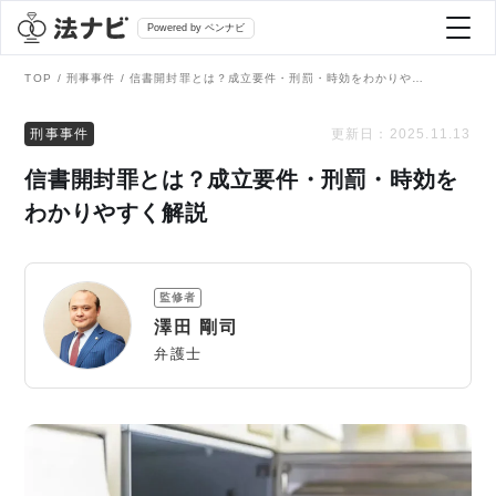
Powered by ベンナビ
TOP
刑事事件
信書開封罪とは？成立要件・刑罰・時効をわかりやすく解説
記事を探す
刑事事件
更新日：
2025.11.13
信書開封罪とは？成立要件・刑罰・時効を
全て
弁護士を探す
わかりやすく解説
法律相談
おすすめ弁護士診断
監修者
刑事事件
澤田 剛司
AI Search Premium
弁護士
債務整理
掲載をご検討の弁護士の方へ
離婚問題