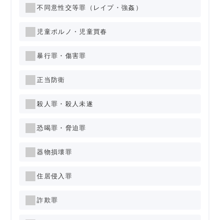
不同意性交等罪（レイプ・強姦）
児童ポルノ・児童買春
暴行罪・傷害罪
正当防衛
殺人罪・殺人未遂
恐喝罪・脅迫罪
器物損壊罪
住居侵入罪
詐欺罪