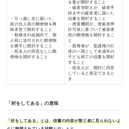
を妻が開封すること
・破産管財人が、破産手
続き中の破産者に届いた
・引っ越し先に届いた、
信書を開封すること
前の住人宛の郵便物を興
・捜査機関が、捜索差押
味本意で開封すること
許可状に基づいて被疑者
・勤務先や組織内で、個
宛の郵便物を開封するこ
人宛に送付された郵便物
と
を勝手に開封すること
・親権者が、監護権の行
・宛名人の同意なしに郵
使の一環として未成年の
便物を開封すること
子ども宛ての信書を開封
すること
・宛名人が、開封に同意
していると推定できると
き
「封をしてある」の意味
「封をしてある」とは、信書の内容が第三者に見られないよ
うに密閉されている状態
を指します。