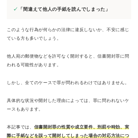
刑罰｜1年以下の拘禁刑または20万円以下の
「間違えて他人の手紙を読んでしまった」
罰金
時効｜信書を開けたときから3年
このような行為が何らかの法律に違反しないか、不安に感じ
信書開封罪は親告罪！告訴されなければ罪に問
ている方も多いでしょう。
われない
信書開封罪に関してよくある質問
他人宛の郵便物などを許可なく開封すると、信書開封罪に問
家族を信書開封罪で訴えることはできる？
われる可能性
があります。
メールやSNSを無断で見る行為は信書開封罪
にあたる？
しかし、全てのケースで罪が問われるわけではありません。
勘違いで封書を開けた場合も信書開封罪にな
る？
具体的な状況や開封した理由によっては、罪に問われないケ
さいごに｜信書開封罪の罪に問われたときは弁
ースもあります。
護士に相談を！
本記事では、
信書開封罪の性質や成立要件、刑罰や時効、実
際に手紙などを誤って開封してしまった場合の対応方法につ