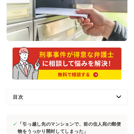
交通事故
遺産相続
労働問題
債権回収
IT・ネット
資金調達
目次
企業法務
信書開封罪とは？信書の秘密を侵す罪
成立要件｜正当な理由なく封をしてある信書
「引っ越し先のマンションで、前の住人宛の郵便
を開けること
物をうっかり開封してしまった」