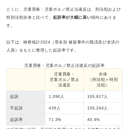
とくに、児童買春・児童ポルノ禁止法違反は、刑法犯および
特別法犯全体と比べて、
起訴率が大幅に高い
傾向にありま
す。
以下は、検察統計2024（罪名別 被疑事件の既済及び未済の
人員）をもとに整理した起訴率です。
児童買春・児童ポルノ禁止法違反の起訴率
児童買春・
全体
児童ポルノ禁止
（刑法犯＋特別
法違反
法犯）
起訴
1,090人
105,817人
不起訴
439人
156,264人
起訴率
71.3%
40.4%