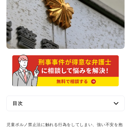
交通事故
遺産相続
労働問題
債権回収
IT・ネット
資金調達
企業法務
目次
児童ポルノ禁止法違反（加害者）を弁護士に無
児童ポルノ禁止法に触れる行為をしてしまい、強い不安を抱
料で相談できる窓口はある？