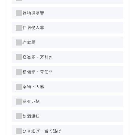
器物損壊罪
住居侵入罪
詐欺罪
窃盗罪・万引き
横領罪・背任罪
薬物・大麻
覚せい剤
飲酒運転
ひき逃げ・当て逃げ