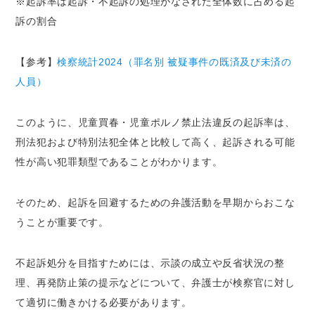
※起訴率は起訴・不起訴の処理がなされた全体数に占める起
訴の割合
【参考】
検察統計2024（罪名別 被疑事件の既済及び未済の
人員）
このように、児童買春・児童ポルノ禁止法違反の起訴率は、
刑法犯および特別法犯全体と比較して高く、起訴される可能
性が高い犯罪類型であることがわかります。
そのため、起訴を回避するための弁護活動を早期からおこな
うことが重要です。
不起訴処分を目指すためには、示談の成立や反省状況の整
理、再発防止策の提示などについて、弁護士が検察官に対し
て適切に働きかける必要があります。