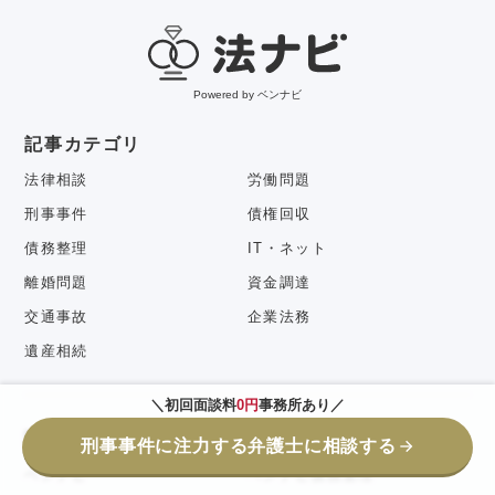
Powered by ベンナビ
記事カテゴリ
法律相談
労働問題
刑事事件
債権回収
債務整理
IT・ネット
離婚問題
資金調達
交通事故
企業法務
遺産相続
＼初回面談料
0円
事務所あり／
関連サービス
刑事事件に注力する弁護士に相談する
ベンナビ
ベンナビ債務整理