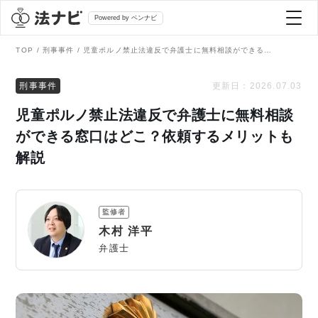
Powered by ベンナビ
TOP
刑事事件
児童ポルノ禁止法違反で弁護士に無料相談ができる窓口はどこ？依頼するメリットも解説
記事を探す
刑事事件
更新日：
2026.07.03
児童ポルノ禁止法違反で弁護士に無料相談
全て
弁護士を探す
ができる窓口はどこ？依頼するメリットも
解説
法律相談
おすすめ弁護士診断
刑事事件
監修者
AI Search Premium
木村 洋平
債務整理
弁護士
掲載をご検討の弁護士の方へ
離婚問題