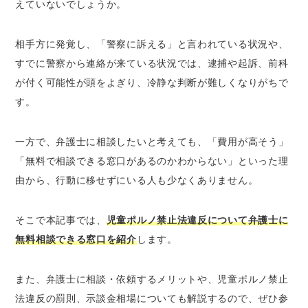
えていないでしょうか。
児童ポルノ禁止法違反を弁護士に無料で相談
できる窓口は少ない
ベンナビ刑事事件なら弁護士への無料相談が
相手方に発覚し、「警察に訴える」と言われている状況や、
できる法律事務所を簡単に探せる
すでに警察から連絡が来ている状況では、逮捕や起訴、前科
が付く可能性が頭をよぎり、冷静な判断が難しくなりがちで
児童ポルノ禁止法違反の対応を弁護士に相談・
す。
依頼するメリット
豊富な法知識を背景に適切なアドバイスをし
一方で、弁護士に相談したいと考えても、「費用が高そう」
てもらえる
「無料で相談できる窓口があるのかわからない」といった理
長期的な身柄拘束を回避できる可能性が高ま
る
由から、行動に移せずにいる人も少なくありません。
示談交渉が成功する可能性が高まる
起訴を回避できる可能性が高まる
そこで本記事では、
児童ポルノ禁止法違反について弁護士に
示談後の紛争も予防できる
無料相談できる窓口を紹介
します。
児童ポルノ禁止法違反の示談金相場は30万円～
また、弁護士に相談・依頼するメリットや、児童ポルノ禁止
100万円
法違反の罰則、示談金相場についても解説するので、ぜひ参
児童ポルノ禁止法違反の示談金は相場より高