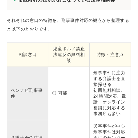
それぞれの窓口の特徴を、刑事事件対応の観点から整理する
と以下のとおりです。
児童ポルノ禁止
相談窓口
法違反の無料相
特徴・注意点
談
刑事事件に注力
する弁護士を直
接探せる
ベンナビ刑事事
初回無料相談、
◎ 可能
件
24時間対応、電
話・オンライン
相談に対応する
事務所も多い
民事事件が中心
刑事事件は対応
弁護士会の法律
不可のセンター