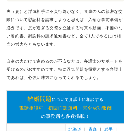
夫（妻）と浮気相手に不貞行為がなく、食事のみの親密な交
際について慰謝料を請求しようと思えば、入念な事前準備が
必要です。度が過ぎる交際を立証する写真や動画、不備のな
い誓約書、慰謝料の請求通知書など、全て1人でやるには相
当の労力をともないます。
自身の力だけで進めるのが不安な方は、弁護士のサポートを
受けるのがおすすめです。特に浮気問題を得意とする弁護士
であれば、心強い味方になってくれるでしょう。
離婚問題
について弁護士に相談する
電話相談可・初回面談無料・完全成功報酬
の事務所も多数掲載！
北海道
｜
青森
｜
岩手
｜