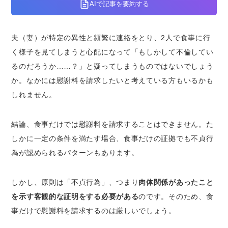
る？浮気や不倫の定義とは？
AIで記事を要約する
「不貞行為」の定義とは？
「浮気」の定義とは？
夫（妻）が特定の異性と頻繁に連絡をとり、2人で食事に行
「不倫」の定義とは？
く様子を見てしまうと心配になって「もしかして不倫してい
るのだろうか……？」と疑ってしまうものではないでしょう
夫（妻）が異性と食事しただけでも「不貞行
為」になり得る2つの事例
か。なかには慰謝料を請求したいと考えている方もいるかも
浮気相手の自宅で食事した場合
しれません。
ホテルの部屋で食事をした場合
結論、食事だけでは慰謝料を請求することはできません。た
不貞行為なしの食事で相手に慰謝料を請求でき
しかに一定の条件を満たす場合、食事だけの証拠でも不貞行
る？
為が認められるパターンもあります。
不貞行為がなくても慰謝料請求ができる可能性
のある事例
しかし、原則は「不貞行為」、つまり
肉体関係があったこと
夫（妻）と相手の親密な関係性を指摘したこ
を示す客観的な証明をする必要がある
のです。そのため、食
とがある
事だけで慰謝料を請求するのは厳しいでしょう。
夫（妻）が相手と愛情表現を含んだやりとり
をしていた