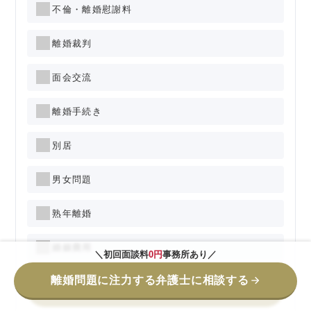
不倫・離婚慰謝料
離婚裁判
面会交流
離婚手続き
別居
男女問題
熟年離婚
婚姻費用
＼初回面談料
0円
事務所あり／
離婚問題に注力する弁護士に相談する
検索