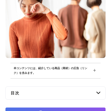
交通事故
遺産相続
労働問題
債権回収
IT・ネット
資金調達
本コンテンツには、紹介している商品（商材）の広告（リン
ク）を含みます。
企業法務
目次
夫（妻）が異性と食事をするのは不貞行為にな