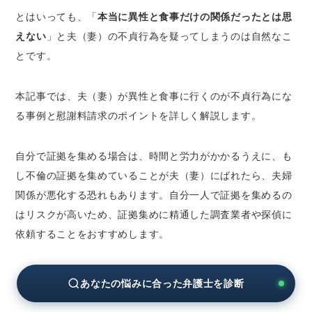
夫（妻）が相手と抱き合ったりキスしたりし
とはいっても、「
本当に異性と食事だけの関係だったとは思
ていた
えない
」と夫（妻）の不貞行為を疑ってしまうのは自然なこ
とです。
不貞行為なしの食事に対して慰謝料を請求する3
つの方法
本記事では、夫（妻）が異性と食事に行くのが不貞行為にな
1．男女の親密な交際とする証拠を集める
る事例と慰謝料請求のポイントを詳しく解説します。
2．誓約書で慰謝料を約束する
3．弁護士に相談する
自分で証拠を集める場合は、時間と労力がかかるうえに、も
夫（妻）と異性の親密な交際に悩む方は弁護士
し不倫の証拠を集めていることが夫（妻）にばれたら、夫婦
へ相談を
関係が悪化する恐れもあります。自分一人で証拠を集めるの
はリスクが高いため、証拠集めに精通した調査業者や探偵に
依頼することをおすすめします。
あなたの悩みに合った弁護士を診断