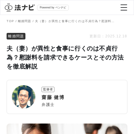
Powered by ベンナビ
TOP
離婚問題
夫（妻）が異性と食事に行くのは不貞行為？慰謝料を請求できるケースとその方法を徹底解説
記事を探す
離婚問題
更新日：
2025.12.18
夫（妻）が異性と食事に行くのは不貞行
全て
弁護士を探す
為？慰謝料を請求できるケースとその方法
を徹底解説
法律相談
おすすめ弁護士診断
刑事事件
監修者
AI Search Premium
齋藤 健博
債務整理
弁護士
掲載をご検討の弁護士の方へ
離婚問題