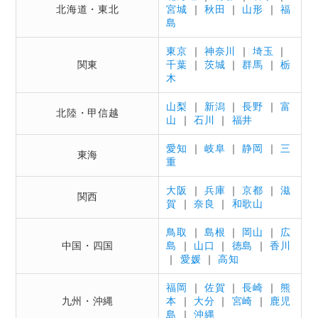
北海道・東北
宮城
｜
秋田
｜
山形
｜
福
島
東京
｜
神奈川
｜
埼玉
｜
関東
千葉
｜
茨城
｜
群馬
｜
栃
木
山梨
｜
新潟
｜
長野
｜
富
北陸・甲信越
山
｜
石川
｜
福井
愛知
｜
岐阜
｜
静岡
｜
三
東海
重
大阪
｜
兵庫
｜
京都
｜
滋
関西
賀
｜
奈良
｜
和歌山
鳥取
｜
島根
｜
岡山
｜
広
中国・四国
島
｜
山口
｜
徳島
｜
香川
｜
愛媛
｜
高知
福岡
｜
佐賀
｜
長崎
｜
熊
九州・沖縄
本
｜
大分
｜
宮崎
｜
鹿児
島
｜
沖縄