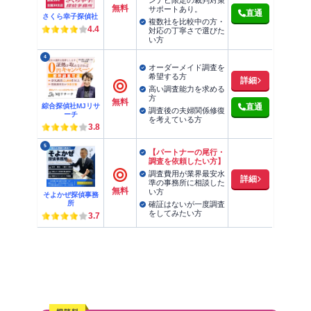
無料
サポートあり。
直通
さくら幸子探偵社
複数社を比較中の方・
4.4
対応の丁寧さで選びた
い方
4
オーダーメイド調査を
希望する方
詳細
高い調査能力を求める
方
無料
綜合探偵社MJリサ
直通
調査後の夫婦関係修復
ーチ
を考えている方
3.8
5
【パートナーの尾行・
調査を依頼したい方】
調査費用が業界最安水
詳細
準の事務所に相談した
無料
い方
そよかぜ探偵事務
所
確証はないが一度調査
をしてみたい方
3.7