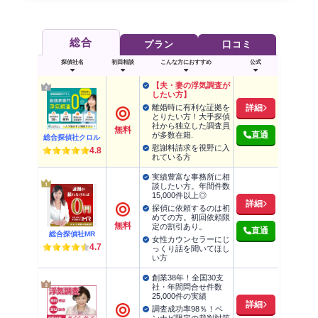
総合
プラン
口コミ
探偵社名
初回相談
こんな方におすすめ
公式
【夫・妻の浮気調査が
したい方】
離婚時に有利な証拠を
詳細
とりたい方！大手探偵
社から独立した調査員
無料
直通
が多数在籍.
総合探偵社クロル
慰謝料請求を視野に入
4.8
れている方
実績豊富な事務所に相
談したい方。年間件数
15,000件以上◎
詳細
探偵に依頼するのは初
めての方。初回依頼限
無料
定の割引あり。
直通
総合探偵社MR
女性カウンセラーにじ
4.7
っくり話を聞いてほし
い方
創業38年！全国30支
社・年間問合せ件数
25,000件の実績
詳細
調査成功率98％！ベ
ンナビ限定の裁判対策