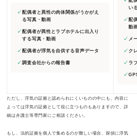
配
い
配偶者と異性の肉体関係がうかがえ
る写真・動画
配
動
配偶者が異性とラブホテルに出入り
する写真・動画
メ
配偶者が浮気を自供する音声データ
ク
調査会社からの報告書
ラ
G
ただし、浮気の証拠と認められにくいものの中にも、内容に
よっては浮気の証拠として役に立つものもありますので、詳
細は弁護士等専門家にご相談ください。
もし、法的証拠を個人で集めるのが難しい場合、探偵に浮気