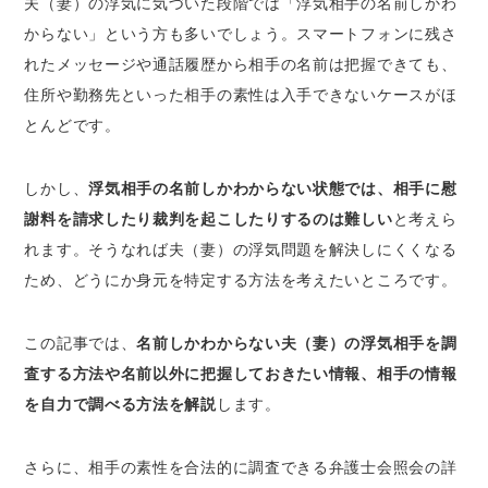
夫（妻）の浮気に気づいた段階では「浮気相手の名前しかわ
は可能か？
からない」という方も多いでしょう。スマートフォンに残さ
名前しかわからなければ何も対処できない
れたメッセージや通話履歴から相手の名前は把握できても、
慰謝料請求には「連絡先」と「証拠」が必要
住所や勤務先といった相手の素性は入手できないケースがほ
慰謝料請求は浮気発覚および加害者を知った
とんどです。
ときから3年以内
名前以外に入手しておきたい浮気相手の情報
しかし、
浮気相手の名前しかわからない状態では、相手に慰
住所
謝料を請求したり裁判を起こしたりするのは難しい
と考えら
勤め先
れます。そうなれば夫（妻）の浮気問題を解決しにくくなる
容姿・年齢
ため、どうにか身元を特定する方法を考えたいところです。
行きつけのお店
この記事では、
名前しかわからない夫（妻）の浮気相手を調
浮気相手の名前しかわからない状態で可能な自
力の調査方法
査する方法や名前以外に把握しておきたい情報、相手の情報
を自力で調べる方法を解説
します。
浮気相手の名前をインターネットで検索する
浮気相手のSNSを検索する
さらに、相手の素性を合法的に調査できる弁護士会照会の詳
夫 （妻）の携帯電話を調べる