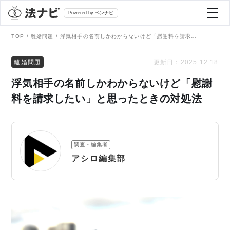
Powered by ベンナビ
TOP
離婚問題
浮気相手の名前しかわからないけど「慰謝料を請求したい」と思ったときの対処法
記事を探す
離婚問題
更新日：
2025.12.18
浮気相手の名前しかわからないけど「慰謝
全て
弁護士を探す
料を請求したい」と思ったときの対処法
法律相談
おすすめ弁護士診断
調査・編集者
刑事事件
アシロ編集部
AI Search Premium
債務整理
掲載をご検討の弁護士の方へ
離婚問題