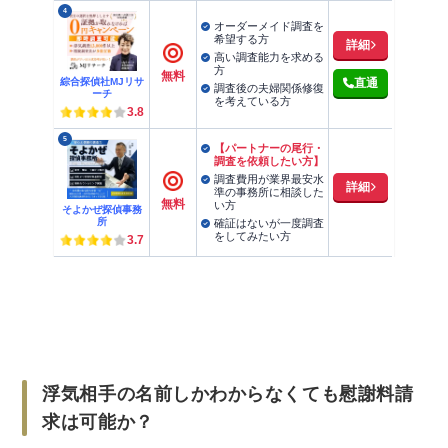
4
オーダーメイド調査を
浮気相手の名前しかわからない場合は弁護士へ
希望する方
詳細
依頼して調査してもらおう
高い調査能力を求める
方
無料
綜合探偵社MJリサ
直通
調査後の夫婦関係修復
ーチ
を考えている方
3.8
5
【パートナーの尾行・
調査を依頼したい方】
調査費用が業界最安水
詳細
準の事務所に相談した
無料
い方
そよかぜ探偵事務
所
確証はないが一度調査
をしてみたい方
3.7
浮気相手の名前しかわからなくても慰謝料請
求は可能か？