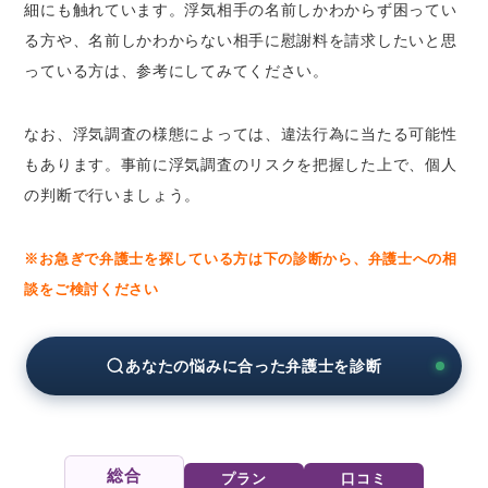
細にも触れています。浮気相手の名前しかわからず困ってい
夫 （妻）を尾行する
る方や、名前しかわからない相手に慰謝料を請求したいと思
浮気相手を尾行する
っている方は、参考にしてみてください。
夫 （妻）に聞く
自力で調査する場合の3つの危険性
なお、浮気調査の様態によっては、違法行為に当たる可能性
浮気調査が夫（妻）にばれる
もあります。事前に浮気調査のリスクを把握した上で、個人
違法な浮気調査をしてしまう
の判断で行いましょう。
夫婦関係が悪化する
※お急ぎで弁護士を探している方は下の診断から、弁護士への相
自力以外の方法で浮気相手の情報を得るには？
談をご検討ください
探偵へ浮気調査を依頼する
弁護士へ浮気問題を相談する
あなたの悩みに合った弁護士を診断
浮気相手の住所・連絡先を特定できる「弁護士
会照会」制度
弁護士会照会（23条照会）とは何か
個人情報保護への違法性も問題なし
総合
プラン
口コミ