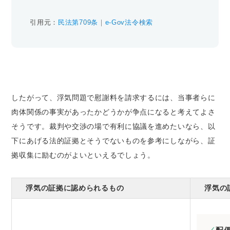
引用元：
民法第709条｜e-Gov法令検索
したがって、浮気問題で慰謝料を請求するには、当事者らに
肉体関係の事実があったかどうかが争点になると考えてよさ
そうです。裁判や交渉の場で有利に協議を進めたいなら、以
下にあげる法的証拠とそうでないものを参考にしながら、証
拠収集に励むのがよいといえるでしょう。
浮気の証拠に認められるもの
浮気の証