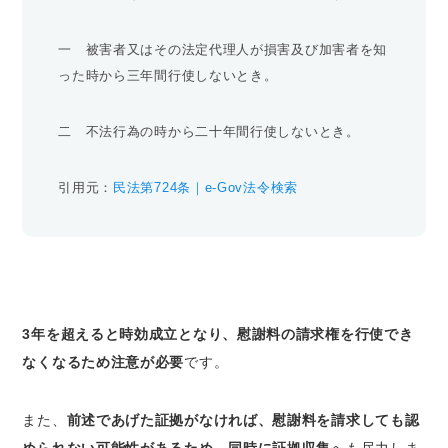
一 被害者又はその法定代理人が損害及び加害者を知
った時から三年間行使しないとき。
二 不法行為の時から二十年間行使しないとき。
引用元：
民法第724条｜e-Gov法令検索
3年を超えると時効成立となり、慰謝料の請求権を行使でき
なくなるため注意が必要
です。
また、
前述であげた証拠がなければ、慰謝料を請求しても認
められない可能性があるため、同時に証拠収集
へも尽力しま