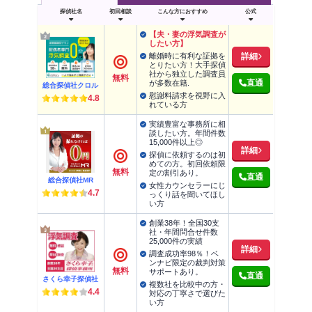
弁護士会照会制度の利用件数
探偵社名
初回相談
こんな方におすすめ
公式
弁護士会照会制度の利用でわかること
【夫・妻の浮気調査が
したい方】
弁護士会照会制度の利用金額
離婚時に有利な証拠を
詳細
とりたい方！大手探偵
社から独立した調査員
弁護士会照会制度の利用手順
無料
直通
が多数在籍.
総合探偵社クロル
慰謝料請求を視野に入
弁護士へ依頼する
4.8
れている方
弁護士が「照会申出書」を弁護士会へ提出す
実績豊富な事務所に相
る
談したい方。年間件数
15,000件以上◎
詳細
申出書をもとに弁護士会で審査が行われる
探偵に依頼するのは初
めての方。初回依頼限
無料
定の割引あり。
照会先から回答が届く
直通
総合探偵社MR
女性カウンセラーにじ
4.7
っくり話を聞いてほし
弁護士会照会を利用する際の注意点
い方
創業38年！全国30支
弁護士案件に不必要な情報は請求できない
社・年間問合せ件数
25,000件の実績
審査に通らなければ情報を得られない
詳細
調査成功率98％！ベ
ンナビ限定の裁判対策
全ての情報が依頼主に開示されるとは限らな
無料
サポートあり。
直通
さくら幸子探偵社
い
複数社を比較中の方・
4.4
対応の丁寧さで選びた
情報取得に失敗しても費用がかかる
い方