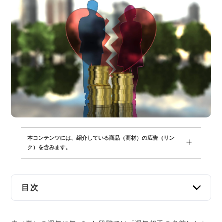
交通事故
遺産相続
労働問題
債権回収
IT・ネット
資金調達
本コンテンツには、紹介している商品（商材）の広告（リン
ク）を含みます。
企業法務
目次
浮気相手の名前しかわからなくても慰謝料請求