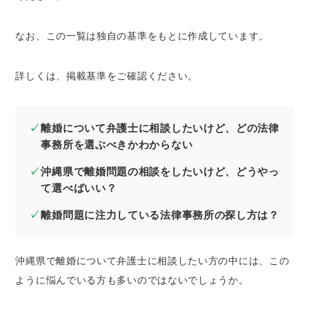
離婚した際にもらえる養育費の相場
なお、この一覧は独自の基準をもとに作成しています。
離婚した際の婚姻費用の相場
離婚した際の財産分与の相場
詳しくは、掲載基準をご確認ください。
離婚問題を弁護士に相談する際の注意点
離婚の準備をしておく
離婚について弁護士に相談したいけど、どの法律
相談したい内容を整理しておく
事務所を選ぶべきかわからない
自分に不利なことも正直に話す
沖縄県で離婚問題の相談をしたいけど、どうやっ
離婚の種類
て選べばいい？
協議離婚
離婚問題に注力している法律事務所の探し方は？
調停離婚
審判離婚
裁判離婚
沖縄県で離婚について弁護士に相談したい方の中には、この
ように悩んでいる方も多いのではないでしょうか。
離婚の流れ