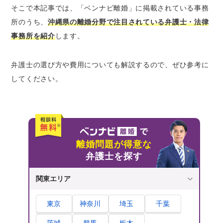
①離婚に向けた準備をする
そこで本記事では、「ベンナビ離婚」に掲載されている事務
②離婚条件の話し合い
所のうち、
沖縄県の離婚分野で注目されている弁護士・法律
③離婚協議書の作成
事務所を紹介
します。
④離婚届の提出
⑤財産分与・慰謝料・養育費などの精算
弁護士の選び方や費用についても解説するので、ぜひ参考に
してください。
まとめ｜離婚問題は、気軽に弁護士に無料相談
を
離婚問題が得意な
弁護士を探す
関東エリア
東京
神奈川
埼玉
千葉