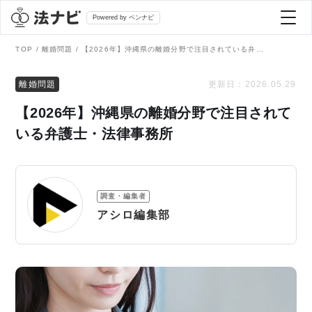
Powered by ベンナビ
TOP
離婚問題
【2026年】沖縄県の離婚分野で注目されている弁護士・法律事務所
記事を探す
離婚問題
更新日：
2026.05.29
【2026年】沖縄県の離婚分野で注目されて
全て
弁護士を探す
いる弁護士・法律事務所
法律相談
おすすめ弁護士診断
調査・編集者
刑事事件
アシロ編集部
AI Search Premium
債務整理
掲載をご検討の弁護士の方へ
離婚問題