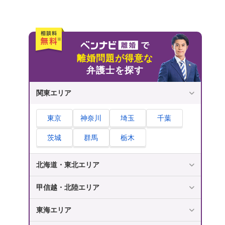
代理人として相手とのやり取りを全て代行し
てもらえる
弁護士・法律事務所の選び方
離婚問題に注力している弁護士・法律事務所
離婚問題が得意な
を選ぶ
弁護士を探す
初回無料相談ができると、気軽に相談できる
関東エリア
費用は着手金・報酬金の2つに注目。相場も
確認しておこう
東京
神奈川
埼玉
千葉
土日・夜間に対応していると便利。事務所の
位置も要確認
茨城
群馬
栃木
弁護士に相談できる窓口4選
北海道・東北エリア
ベンナビ離婚
法テラス
甲信越・北陸エリア
市区町村の法律相談窓口
東海エリア
沖縄県女性相談支援センター