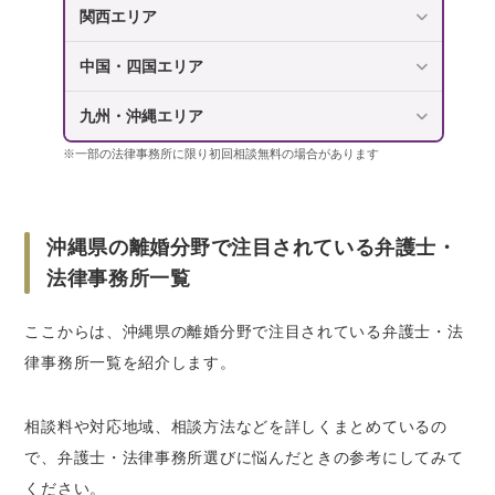
関西エリア
DVやモラハラ被害を受けたときに無料相談でき
る窓口
中国・四国エリア
離婚問題を弁護士に相談するデメリットはあ
る？
九州・沖縄エリア
弁護士に離婚問題を依頼した解決事例
※一部の法律事務所に限り初回相談無料の場合があります
【ケース1】不倫した夫との離婚で慰謝料300
万円を獲得
【ケース2】夫との離婚で財産を開示して慰
沖縄県の離婚分野で注目されている弁護士・
謝料150万円を獲得
法律事務所一覧
【ケース3】モラハラが理由で調停離婚。養
育費として月16万円を獲得
ここからは、沖縄県の離婚分野で注目されている弁護士・法
【ケース4】DV夫との離婚を成立させ、親権
律事務所一覧を紹介します。
も獲得
離婚問題の解決事例をもっと見る
相談料や対応地域、相談方法などを詳しくまとめているの
で、弁護士・法律事務所選びに悩んだときの参考にしてみて
いくらもらえる？離婚費用の相場・計算ツール
ください。
離婚した際にもらえる慰謝料の相場