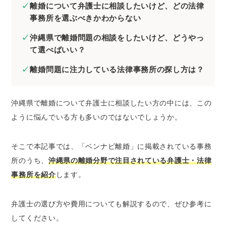
律事務所一覧
離婚について弁護士に相談したいけど、どの法律
ネクスパート法律事務所 那覇オフィス
事務所を選ぶべきかわからない
きびたき法律事務所
沖縄県で離婚問題の相談をしたいけど、どうやっ
弁護士法人ACLOGOS
て選べばいい？
ベリーベスト法律事務所那覇オフィス
離婚問題に注力している法律事務所の探し方は？
美ら島法律事務所
アビリス法律事務所 弁護士 上間 貞史
沖縄県で離婚について弁護士に相談したい方の中には、この
宮古島リヒト法律事務所
ように悩んでいる方も多いのではないでしょうか。
沖縄県の離婚問題に注力している弁護士を一覧
で見る
そこで本記事では、「ベンナビ離婚」に掲載されている事務
離婚問題を弁護士・法律事務所に相談するメリ
所のうち、
沖縄県の離婚分野で注目されている弁護士・法律
ット
事務所を紹介
します。
話し合いを長引かせず、スムーズに離婚でき
る
弁護士の選び方や費用についても解説するので、ぜひ参考に
依頼者に有利な条件で離婚慰謝料や養育費を
してください。
請求できる