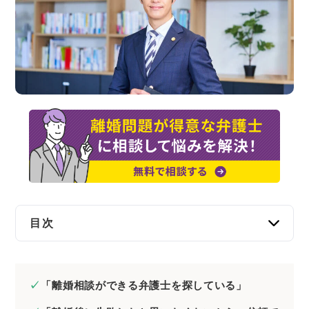
交通事故
遺産相続
労働問題
債権回収
IT・ネット
資金調達
目次
企業法務
離婚弁護士の選び方で見るべきポイント9つ
1.離婚分野に注力している
「離婚相談ができる弁護士を探している」
2.離婚問題の解決実績が豊富である