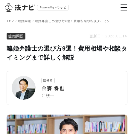
Powered by ベンナビ
TOP
離婚問題
離婚弁護士の選び方9選！費用相場や相談タイミングまで詳しく解説
記事を探す
離婚問題
更新日：
2026.01.14
離婚弁護士の選び方9選！費用相場や相談タ
全て
弁護士を探す
イミングまで詳しく解説
法律相談
おすすめ弁護士診断
監修者
刑事事件
金森 将也
AI Search Premium
弁護士
債務整理
掲載をご検討の弁護士の方へ
離婚問題