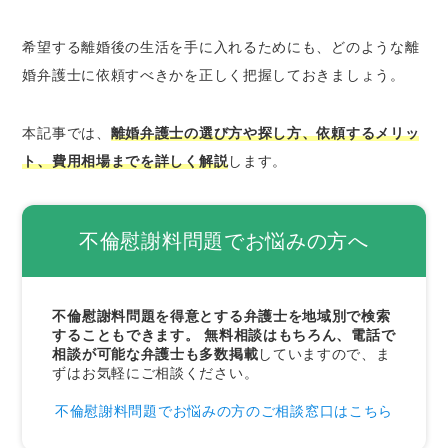
離婚問題を弁護士に依頼するメリット7選
希望する離婚後の生活を手に入れるためにも、どのような離
1.代理人として相手と交渉してくれる
婚弁護士に依頼すべきかを正しく把握しておきましょう。
2.複雑な法的手続きや書類作成を全て一任で
きる
本記事では、
離婚弁護士の選び方や探し方、依頼するメリッ
3.慰謝料の増額が期待できる
ト、費用相場までを詳しく解説
します。
4.養育費の獲得が容易になる
5.財産分与を有利に進められる
6.DV・モラハラ問題も迅速に解決できる
不倫慰謝料問題でお悩みの方へ
7.強い離婚意思を相手方に明確に示せる
離婚弁護士に依頼して解決できた離婚問題の事
不倫慰謝料問題を得意とする弁護士を地域別で検索
例3つ
することもできます。
無料相談はもちろん、電話で
1.不倫した夫との離婚を成立させた事例
相談が可能な弁護士も多数掲載
していますので、ま
ずはお気軽にご相談ください。
2.夫からDVを受けていた妻の離婚を成立させ
た事例
不倫慰謝料問題でお悩みの方のご相談窓口はこちら
3.妻からのモラハラ・子の親権をめぐり離婚