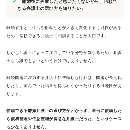
「離婚後に失敗したと思いたくないから、信頼で
3.話しやすくて親身に相談に乗ってくれる弁
きる弁護士の選び方を知りたい」
護士である
4.複数の解決方法を提示してくれる
5.リスクやデメリットも説明してくれる
離婚すると、生活や財産などが大きく変化する可能性がある
ため、信頼できる弁護士に相談することが大切です。
6.探偵など他の専門家との繋がりがある
7.料金体系が明確である
しかし弁護士によって注力している分野が異なるため、弁護
8.無料相談に対応した事務所である
士なら誰でもよいというわけではありません。
9.オンライン対面にも対応している
相性がよい離婚弁護士の探し方5つ
離婚問題に注力する弁護士に依頼しなければ、問題が長期化
1.ベンナビ離婚で弁護士を探す
したり、望んでいた結果が得られなかったりする可能性があ
2.知人から弁護士を紹介してもらう
ります。
3.法テラスを利用する
4.弁護士会の法律相談を利用する
信頼できる離婚弁護士の選び方がわからず、適当に依頼した
5.複数の弁護士を比較検討する
ら債務整理や任意整理が得意な弁護士だった、というケース
も少なくありません。
離婚弁護士に相談するタイミングは？