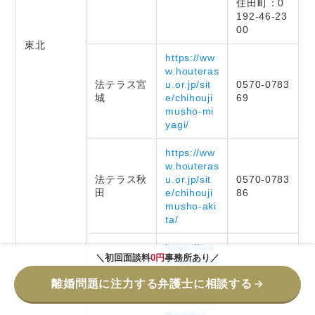
住田町：0
192-46-23
00
東北
https://ww
w.houteras
法テラス宮
u.or.jp/sit
0570-0783
城
e/chihouji
69
musho-mi
yagi/
https://ww
w.houteras
法テラス秋
u.or.jp/sit
0570-0783
田
e/chihouji
86
musho-aki
ta/
https://ww
＼初回面談料
0円
事務所あり／
w.houteras
法テラス山
u.or.jp/sit
0570-0783
離婚問題に注力する弁護士に相談する
形
e/chihouji
81
musho-ya
magata/