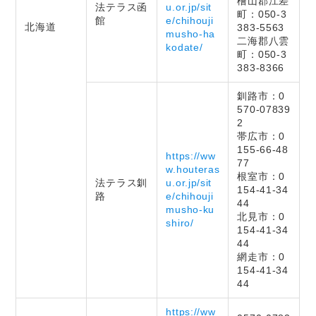
檜山郡江差
法テラス函
u.or.jp/sit
町：050-3
館
e/chihouji
北海道
383-5563
musho-ha
二海郡八雲
kodate/
町：050-3
383-8366
釧路市：0
570-07839
2
帯広市：0
155-66-48
https://ww
77
w.houteras
根室市：0
法テラス釧
u.or.jp/sit
154-41-34
路
e/chihouji
44
musho-ku
北見市：0
shiro/
154-41-34
44
網走市：0
154-41-34
44
https://ww