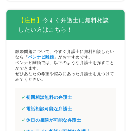
と親権獲得を成立させた事例
離婚問題を弁護士に依頼した場合の費用相場
【注目】
今すぐ弁護士に無料相談
相談料
したい方はこちら！
着手金
成功報酬
実費や日当など
離婚問題について、今すぐ弁護士に無料相談したい
なら「
ベンナビ離婚
」がおすすめです。
弁護士費用を抑えるポイント3つ
ベンナビ離婚では、以下のような弁護士を探すこと
ができます。
不倫やDVなどの証拠を集めておく
ぜひあなたの希望や悩みにあった弁護士を見つけて
無料相談を活用する
みてください。
きちんと見積もりをもらう
初回相談無料の弁護士
離婚弁護士の選び方についてよくある質問
離婚に強い弁護士とは具体的にどのような弁
電話相談可能な弁護士
護士ですか？
休日の相談が可能な弁護士
最初の無料相談では、何を聞くのがよいです
か？