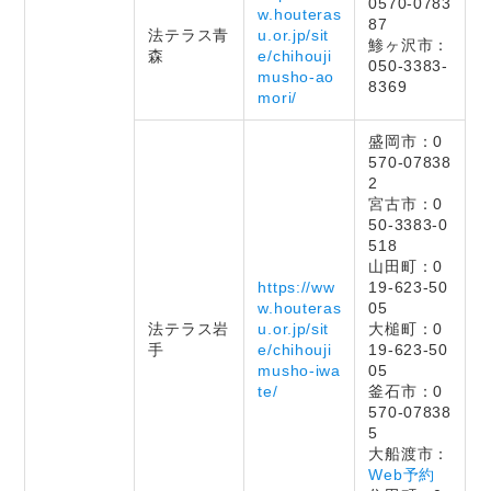
0570-0783
w.houteras
87
法テラス青
u.or.jp/sit
鯵ヶ沢市：
森
e/chihouji
050-3383-
musho-ao
8369
mori/
盛岡市：0
570-07838
2
宮古市：0
50-3383-0
518
山田町：0
https://ww
19-623-50
w.houteras
05
法テラス岩
u.or.jp/sit
大槌町：0
手
e/chihouji
19-623-50
musho-iwa
05
te/
釜石市：0
570-07838
5
大船渡市：
Web予約