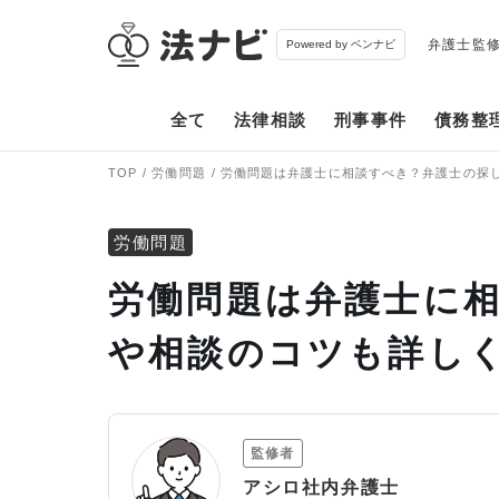
弁護士監
Powered by ベンナビ
全て
法律相談
刑事事件
債務整
TOP
労働問題
労働問題は弁護士に相談すべき？弁護士の探
労働問題
労働問題は弁護士に
や相談のコツも詳し
監修者
アシロ社内弁護士