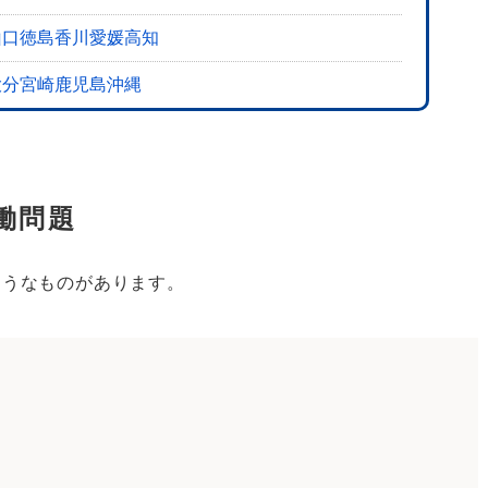
備しておく
山口
徳島
香川
愛媛
高知
相談をする
大分
宮崎
鹿児島
沖縄
する
話す
働問題
選ぶ
ようなものがあります。
場と内訳
士に相談するのがおすすめ