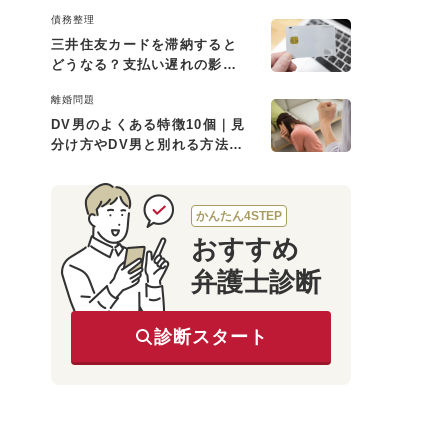
用・利用の流れを解説
債務整理
三井住友カードを滞納すると
どうなる？支払い遅れの影響
と対処法
離婚問題
DV男のよくある特徴10個｜見
分け方やDV男と別れる方法も
解説
かんたん4STEP
おすすめ
弁護士診断
診断スタート