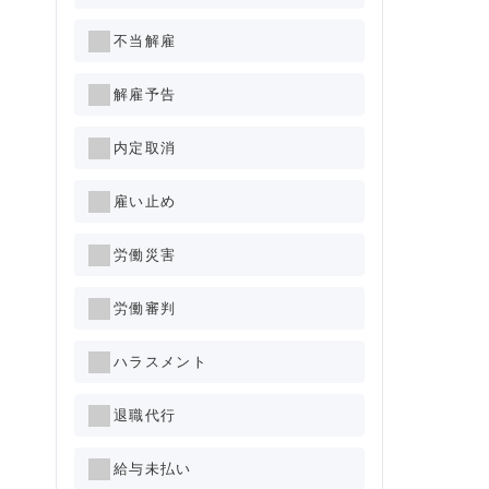
不当解雇
解雇予告
内定取消
雇い止め
労働災害
労働審判
ハラスメント
退職代行
給与未払い