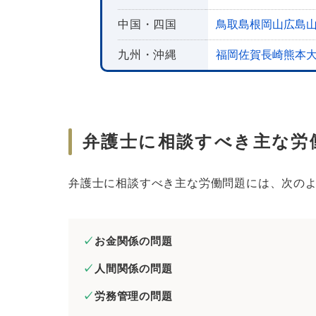
相談内容に関係する証拠資料を準
中国・四国
鳥取
島根
岡山
広島
できる限り早い段階から弁護士に
九州・沖縄
福岡
佐賀
長崎
熊本
相談者本人が相談しに行くように
自分にとって不利な情報も隠さず
労働問題を弁護士に無料で相談する方法
弁護士に相談すべき主な労
初回相談が無料の弁護士事務所を
法テラスの無料相談を利用する
弁護士に相談すべき主な労働問題には、次の
弁護士会の無料相談を利用する
労働問題を弁護士に依頼した際の費用相
お金関係の問題
依頼内容別の費用相場
人間関係の問題
弁護士費用の項目・内訳
労務管理の問題
まとめ｜労働問題はひとりで悩まず弁護