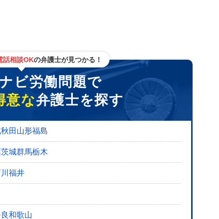
応してくれる
電話相談OK
の弁護士が見つかる！
ビ労働問題で
う
得意な
弁護士を探す
3選
豊富か
城
秋田
山形
福島
てくれるか
葉
茨城
群馬
栃木
るか
石川
福井
整理しておく
奈良
和歌山