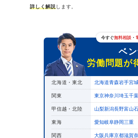
詳しく解説
します。
労働審判や訴訟に移行した際も対
労働問題に注力している弁護士の探し方
ベンナビ労働問題で探す
今すぐ
無料相談
・
インターネットで検索する
ベンナ
知人や友人、同僚に紹介してもら
労働問題が
労働問題が得意な弁護士選びのポイント
労働問題を解決した実績や知識が
北海道・東北
北海道
青森
岩手
宮
親身に寄り添いながら相談に乗っ
関東
東京
神奈川
埼玉
千
さまざまな解決策を提案してくれ
甲信越・北陸
山梨
新潟
長野
富山
労働問題を弁護士に相談する際のコツ
東海
愛知
岐阜
静岡
三重
抱えている労働トラブルについて
関西
大阪
兵庫
京都
滋賀