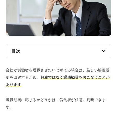
交通事故
遺産相続
労働問題
債権回収
目次
IT・ネット
退職勧奨とは｜解雇や退職強要との違い
会社が労働者を退職させたいと考える場合は、厳しい解雇規
退職勧奨と解雇の違い
資金調達
制を回避するため、
解雇ではなく退職勧奨をおこなうことが
退職勧奨と退職強要の違い
あります
。
企業法務
一般的な退職勧奨の流れ｜3ステップ
1.上司から呼び出され、退職してほしいと促
退職勧奨に応じるかどうかは、労働者が任意に判断できま
される
す。
2.退職条件について交渉する