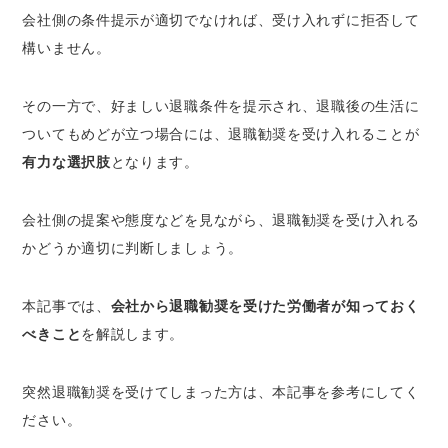
3.会社に対して結論を伝える
会社側の条件提示が適切でなければ、受け入れずに拒否して
構いません。
退職勧奨を受けたときに確認・検討すべき3つの
ポイント
その一方で、好ましい退職条件を提示され、退職後の生活に
現在の会社における待遇や将来性などを確
認・検討する
ついてもめどが立つ場合には、退職勧奨を受け入れることが
転職できるかどうかの見込みを検討する
有力な選択肢
となります。
会社が提示する退職条件を確認する
会社側の提案や態度などを見ながら、退職勧奨を受け入れる
退職勧奨を受け入れて退職する場合の退職金相
かどうか適切に判断しましょう。
場
退職勧奨を受け入れる場合と断る場合の伝え方
本記事では、
会社から退職勧奨を受けた労働者が知っておく
退職勧奨を受け入れる場合の伝え方
べきこと
を解説します。
退職勧奨を断る場合の伝え方
不本意に退職勧奨を受け入れてしまったらどう
突然退職勧奨を受けてしまった方は、本記事を参考にしてく
すべき？
ださい。
承諾の通知前｜退職届の提出をやめる