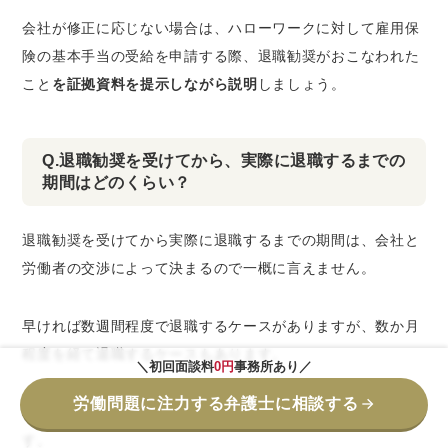
会社が修正に応じない場合は、ハローワークに対して雇用保
険の基本手当の受給を申請する際、退職勧奨がおこなわれた
こと
を証拠資料を提示しながら説明
しましょう。
Q.退職勧奨を受けてから、実際に退職するまでの
期間はどのくらい？
退職勧奨を受けてから実際に退職するまでの期間は、会社と
労働者の交渉によって決まるので一概に言えません。
早ければ数週間程度で退職するケースがありますが、数か月
程度を経て退職するケースもあります。
＼初回面談料
0円
事務所あり／
労働問題に注力する弁護士に相談する
なお、
退職前に有給休暇を取得することは労働者の権利
で
す。