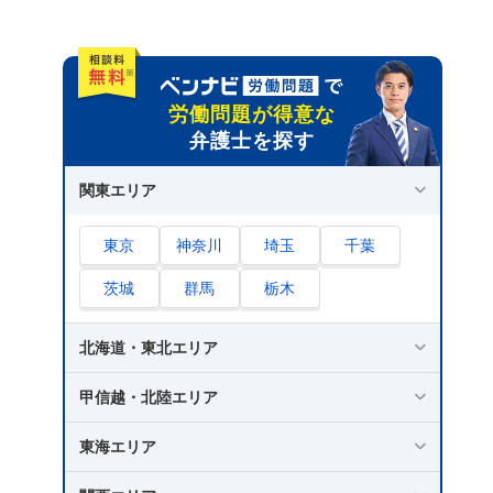
承諾の通知後｜退職の取り消しを主張する
退職勧奨に関するQ&A
Q.退職勧奨を受けたら、退職したほうがよい
労働問題が得意な
のか？
弁護士を探す
Q.退職勧奨によって退職する場合は会社都合
退職？それとも自己都合退職？
関東エリア
Q.退職勧奨を受けてから、実際に退職するま
東京
神奈川
埼玉
千葉
での期間はどのくらい？
Q.転職活動をする場合、退職理由をどのよう
茨城
群馬
栃木
に説明したらよいのか？
Q.「退職勧奨を拒否したら解雇する」と会社
北海道・東北エリア
に言われたらどうすべき？
甲信越・北陸エリア
さいごに｜退職勧奨について疑問があるなら弁
護士に相談するのがおすすめ
東海エリア