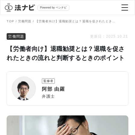
Powered by ベンナビ
TOP
労働問題
【労働者向け】退職勧奨とは？退職を促されたときの流れと判断するときのポイント
記事を探す
労働問題
更新日：
2025.10.21
【労働者向け】退職勧奨とは？退職を促さ
全て
弁護士を探す
れたときの流れと判断するときのポイント
法律相談
おすすめ弁護士診断
監修者
刑事事件
阿部 由羅
AI Search Premium
弁護士
債務整理
掲載をご検討の弁護士の方へ
離婚問題