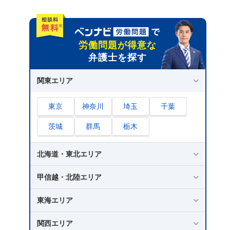
パワハラで訴える際に有用となる主な証拠一覧
スマホやICレコーダーによる録音情報
被害の様子を記録した写真や動画のデータ
労働問題が得意な
弁護士を探す
精神的苦痛を証明する医師の診断書・通院記
録
関東エリア
被害日時や内容を詳細に記した日記やメモ
暴言や無理な指示が残るLINE・メールのやり
東京
神奈川
埼玉
千葉
取り
茨城
群馬
栃木
不当な業務命令・辞令などの客観的な書類
パワハラで訴える場合にかかる費用の目安
北海道・東北エリア
弁護士に対応を依頼する場合の費用（着手
甲信越・北陸エリア
金・報酬金）
労働審判の申立てや訴訟の提起にかかる裁判
東海エリア
所への実費
関西エリア
パワハラ訴訟の慰謝料相場は50万～100万円が