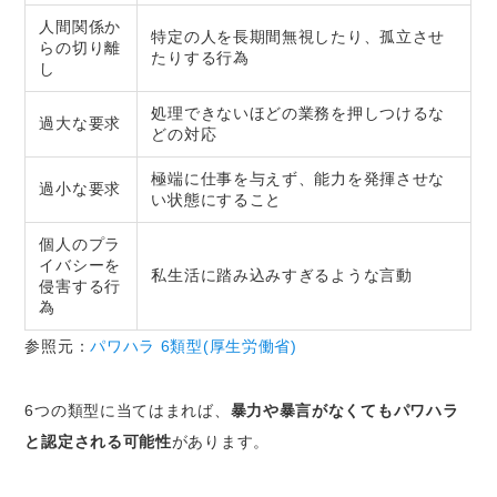
人間関係か
特定の人を長期間無視したり、孤立させ
らの切り離
たりする行為
し
処理できないほどの業務を押しつけるな
過大な要求
どの対応
極端に仕事を与えず、能力を発揮させな
過小な要求
い状態にすること
個人のプラ
イバシーを
私生活に踏み込みすぎるような言動
侵害する行
為
参照元：
パワハラ 6類型(厚生労働省)
6つの類型に当てはまれば、
暴力や暴言がなくてもパワハラ
と認定される可能性
があります。