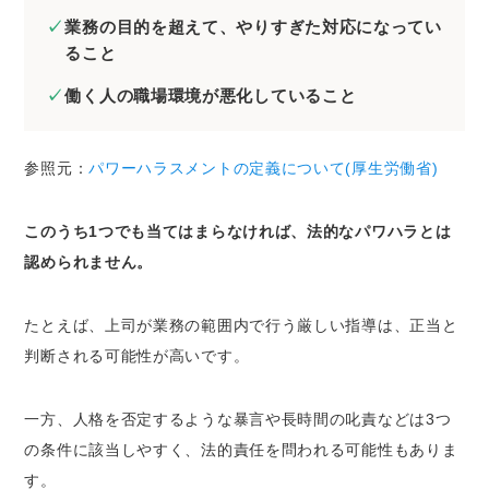
パワハラの悩みを無料で相談できる窓口はあ
業務の目的を超えて、やりすぎた対応になってい
りますか？
ること
パワハラは労働基準監督署に訴えることがで
働く人の職場環境が悪化していること
きますか？
退職後であってもパワハラで訴えることは可
能？
参照元：
パワーハラスメントの定義について(厚生労働省)
パワハラは訴えたもん勝ちってホント？
このうち1つでも当てはまらなければ、法的なパワハラとは
まとめ
認められません。
たとえば、上司が業務の範囲内で行う厳しい指導は、正当と
判断される可能性が高いです。
一方、人格を否定するような暴言や長時間の叱責などは3つ
の条件に該当しやすく、法的責任を問われる可能性もありま
す。