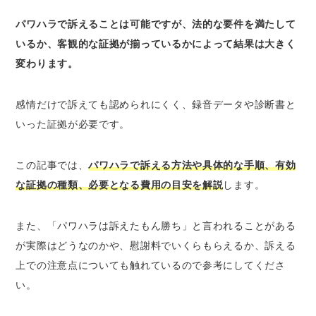
会社や上司をパワハラで訴える方法5つ
パワハラで訴えることは可能ですが、法的な要件を満たして
社内の相談窓口を通じて会社に訴える
いるか、客観的な証拠が揃っているかによって結果は大きく
労働局（行政）へ紛争解決の援助を求める
変わります。
暴行や脅迫がある場合は警察に訴える
労働審判を申し立てて迅速な解決を図る
感情だけで訴えても認められにくく、録音データや診断書と
民事裁判（訴訟）を起こして損害賠償を請求
いった証拠が必要です。
する
パワハラを訴えるための具体的な手順4つ
この記事では、
パワハラで訴える方法や具体的な手順、有効
手順1：パワハラの事実を証明する証拠をお
な証拠の種類、必要となる費用の目安を解説
します。
さえる
手順2：パワハラの内容を会社の相談窓口へ
また、「パワハラは訴えたもん勝ち」と言われることがある
伝える
が実際はどうなのかや、慰謝料でいくらもらえるか、訴える
手順3：解決しない場合は労働局などの公的
上での注意点についても触れているので参考にしてくださ
機関に相談する
い。
手順4：弁護士に相談し解決を目指す（交
渉・法的措置）