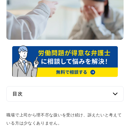
交通事故
遺産相続
労働問題
債権回収
IT・ネット
資金調達
目次
企業法務
パワハラの定義とは？パワハラと認められる3つ
職場で上司から理不尽な扱いを受け続け、訴えたいと考えて
の要件
いる方は少なくありません。
裁判で認められやすいパワハラ行為の具体例