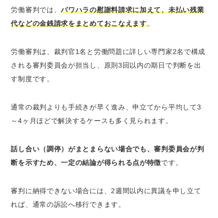
労働審判では、
パワハラの慰謝料請求に加えて、未払い残業
代などの金銭請求をまとめておこなえます
。
労働審判は、裁判官1名と労働問題に詳しい専門家2名で構成
される審判委員会が担当し、原則3回以内の期日で判断を出
す制度です。
通常の裁判よりも手続きが早く進み、申立てから平均して3
～4ヶ月ほどで解決するケースも多く見られます。
話し合い（調停）がまとまらない場合でも、審判委員会が判
断を示すため、一定の結論が得られる点が特徴
です。
審判に納得できない場合には、2週間以内に異議を申し立て
れば、通常の訴訟へ移行できます。