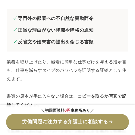
専門外の部署への不自然な異動辞令
正当な理由がない降職や降格の通知
反省文や始末書の提出を命じる書類
業務を取り上げたり、極端に簡単な仕事だけを与える指示書
も、仕事を減らすタイプのパワハラを証明する証拠として使
えます。
書類の原本が手に入らない場合は、
コピーを取るか写真で記
録
してください。
＼初回面談料
0円
事務所あり／
労働問題に注力する弁護士に相談する
いつ発令されたか、どんな内容だったかを業務日誌とあわせ
て記録しておけば、パワハラがいつ起きたかを裁判で明確に