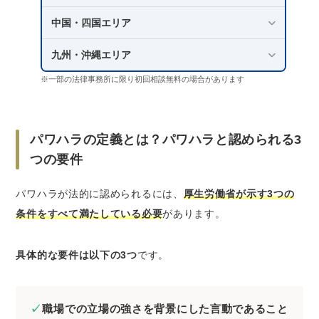
一般的
中国・四国エリア
パワハラを訴える前に知っておくべき5つの注意
点
九州・沖縄エリア
注意点1:解決方法は訴えること以外にも複数
※一部の法律事務所に限り初回相談無料の場合があります
存在する
注意点2:上司個人だけでなく会社も訴えるこ
とを念頭におく
パワハラの定義とは？パワハラと認められる3
注意点3:裁判・審判の解決までには多大な時
つの要件
間と労力がかかる
注意点4:会社からの仕返し（解雇や不当な異
パワハラが法的に認められるには、
厚生労働省が示す3つの
動）のリスクがある
条件をすべて満たしている必要
があります。
注意点5:精神的なゆとりを持つために転職先
も並行して探しておく
具体的な要件は以下の3つ
です。
パワハラで訴えるならベンナビ労働問題で弁護
士に相談
職場での立場の強さを背景にした言動であること
パワハラを訴えることに関するよくある質問