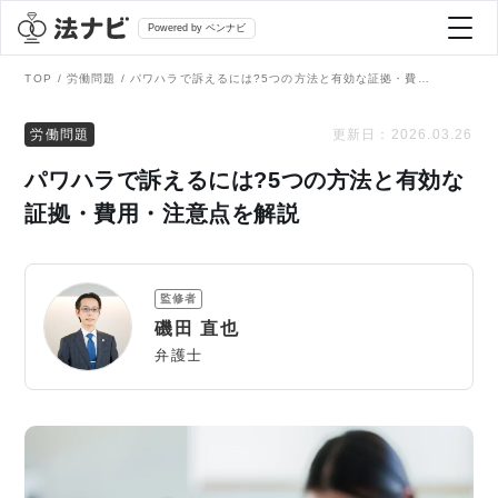
Powered by ベンナビ
TOP
労働問題
パワハラで訴えるには?5つの方法と有効な証拠・費用・注意点を解説
記事を探す
労働問題
更新日：
2026.03.26
パワハラで訴えるには?5つの方法と有効な
全て
弁護士を探す
証拠・費用・注意点を解説
法律相談
おすすめ弁護士診断
監修者
刑事事件
磯田 直也
AI Search Premium
弁護士
債務整理
掲載をご検討の弁護士の方へ
離婚問題