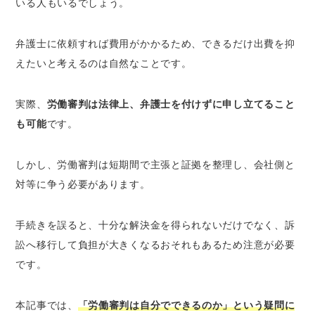
いうルールはない
いる人もいるでしょう。
労働審判の手続きを自分で全部するのは困難
労働者が弁護士なしで労働審判を申し立てる
弁護士に依頼すれば費用がかかるため、できるだけ出費を抑
ケースは少ない
えたいと考えるのは自然なことです。
労働審判の手続きを自分でおこなうメリットは
実際、
労働審判は法律上、弁護士を付けずに申し立てること
費用を節約できる点のみ
も可能
です。
労働審判の手続きを自分だけでおこなうデメリ
ット
しかし、労働審判は短期間で主張と証拠を整理し、会社側と
申立書作成や証拠収集を自分で全てしなくて
はならない
対等に争う必要があります。
短い期間で適切な主張・立証ができず不利な
状況に追い込まれる可能性が高まる
手続きを誤ると、十分な解決金を得られないだけでなく、訴
訴訟に移行してしまう可能性が高まる
訟へ移行して負担が大きくなるおそれもあるため注意が必要
です。
労働審判の手続きを弁護士に相談・依頼するメ
リット
本記事では、
「労働審判は自分でできるのか」という疑問に
労働審判を有利に進めるための戦略を立てて