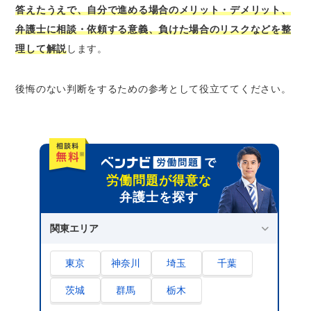
もらえる
答えたうえで、自分で進める場合のメリット・デメリット、
弁護士に相談・依頼する意義、負けた場合のリスクなどを整
有効な証拠を集めやすくなる
理して解説
します。
訴訟へ移行しても手続きを任せられる
精神的な負担を大幅に軽減できる
後悔のない判断をするための参考として役立ててください。
労働審判で負けた労働者はどうなる？どんなリ
スクがある？
申立てを取り下げ労力やコストが無駄になっ
てしまう可能性がある
訴訟に移行し負担が大きくなる可能性がある
労働問題が得意な
譲歩に応じざるを得ず十分な解決金を得られ
弁護士を探す
ない可能性がある
関東エリア
会社から訴え返されたり逆に賠償請求を受け
たりする可能性がある
東京
神奈川
埼玉
千葉
会社を辞めざるを得ない状況になる可能性が
ある
茨城
群馬
栃木
会社に居づらくなったりストレスが増したり