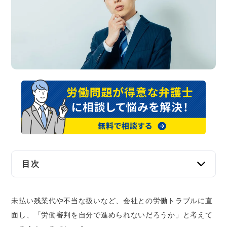
交通事故
遺産相続
労働問題
債権回収
IT・ネット
資金調達
目次
企業法務
労働審判は自分で全部できる？弁護士なしでも
未払い残業代や不当な扱いなど、会社との労働トラブルに直
問題ない？
面し、「労働審判を自分で進められないだろうか」と考えて
自分だけでは労働審判の手続きができないと