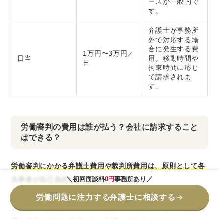
ースが一般的で
す。
弁護士が事務所
外で対応する場
合に発生する費
1万円〜3万円／
日当
用。移動時間や
日
拘束時間に応じ
て請求されま
す。
労働審判の費用は誰が払う？会社に請求すること
はできる？
労働審判にかかる弁護士費用や裁判所費用は、原則として各
当事者が自己負担します。
＼初回面談料
0円
事務所あり／
労働問題に注力する弁護士に相談する
労働審判で労働者側の主張が認められた場合でも、
弁護士費