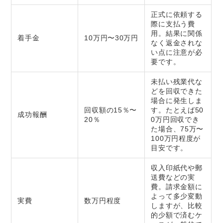
正式に依頼する
際に支払う費
用。結果に関係
着手金
10万円〜30万円
なく返金されな
い点に注意が必
要です。
未払い残業代な
どを回収できた
場合に発生しま
回収額の15％〜
す。たとえば50
成功報酬
20％
0万円回収でき
た場合、75万〜
100万円程度が
目安です。
収入印紙代や郵
送費などの実
費。請求金額に
よって多少変動
実費
数万円程度
しますが、比較
的少額で済むケ