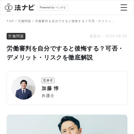
Powered by ベンナビ
TOP
労働問題
労働審判を自分ですると後悔する？可否・デメリット・リスクを徹底解説
記事を探す
労働問題
更新日：
2026.06.08
労働審判を自分ですると後悔する？可否・
全て
弁護士を探す
デメリット・リスクを徹底解説
法律相談
おすすめ弁護士診断
監修者
刑事事件
加藤 惇
AI Search Premium
弁護士
債務整理
掲載をご検討の弁護士の方へ
離婚問題