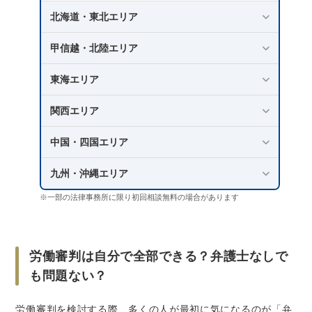
する可能性もある
北海道・東北エリア
労働審判に負けるリスクを軽減するには？
甲信越・北陸エリア
なるべく早く労働問題に強い弁護士に相談・
依頼する
東海エリア
いきなり労働審判を提起するのでなく交渉か
関西エリア
ら開始する
中国・四国エリア
労働審判にかかる弁護士費用の相場は？
労働審判の費用は誰が払う？会社に請求する
九州・沖縄エリア
ことはできる？
※一部の法律事務所に限り初回相談無料の場合があります
労働審判の弁護士費用を抑えるには？
できるだけ早い段階で弁護士に相談・依頼す
る
労働審判は自分で全部できる？弁護士なしで
無料相談を有効に活用する
も問題ない？
複数の事務所で弁護士費用の見積もりを取得
して比較する
労働審判を検討する際、多くの人が最初に気になるのが「弁