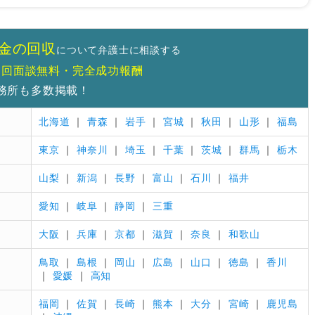
いにしてもらう
金の回収
について弁護士に相談する
初回面談無料・完全成功報酬
務所も多数掲載！
てみよう
北海道
｜
青森
｜
岩手
｜
宮城
｜
秋田
｜
山形
｜
福島
東京
｜
神奈川
｜
埼玉
｜
千葉
｜
茨城
｜
群馬
｜
栃木
山梨
｜
新潟
｜
長野
｜
富山
｜
石川
｜
福井
愛知
｜
岐阜
｜
静岡
｜
三重
大阪
｜
兵庫
｜
京都
｜
滋賀
｜
奈良
｜
和歌山
鳥取
｜
島根
｜
岡山
｜
広島
｜
山口
｜
徳島
｜
香川
｜
愛媛
｜
高知
福岡
｜
佐賀
｜
長崎
｜
熊本
｜
大分
｜
宮崎
｜
鹿児島