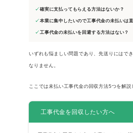
直接交渉で支払いを催促する
確実に支払ってもらえる方法はないか？
内容証明郵便を相手に送る
本業に集中したいので工事代金の未払いは
簡易裁判所に支払督促を申し立て
工事代金の未払いを回避する方法はない？
裁判を起こす
財産を差し押さえる（強制執行）
いずれも悩ましい問題であり、先送りにはで
工事代金が未払いのときに相談できる窓
なりません。
監督官庁
建設工事紛争審査会
ここでは未払い工事代金の回収方法5つを解説
債権回収に注力している弁護士
追加工事などの代金未払いトラブルを解
工事代金を回収したい方へ
住宅性能評価制度を利用する
ADR（裁判外紛争処理手続）を