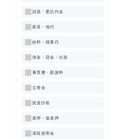
請負・委託代金
家賃・地代
給料・残業代
借金・貸金・出資
養育費・慰謝料
立替金
投資詐欺
差押・仮差押
遅延損害金