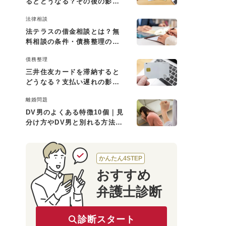
るとどうなる？その後の影響
と払えない場合の対処法
法律相談
法テラスの借金相談とは？無
料相談の条件・債務整理の費
用・利用の流れを解説
債務整理
三井住友カードを滞納すると
どうなる？支払い遅れの影響
と対処法
離婚問題
DV男のよくある特徴10個｜見
分け方やDV男と別れる方法も
解説
かんたん4STEP
おすすめ
弁護士診断
診断スタート