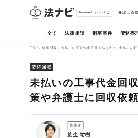
弁護士監
Powered by ベンナビ
全て
法律相談
刑事事件
債務整
TOP
債権回収
未払いの工事代金回収方法は5つ｜未払いの
債権回収
未払いの工事代金回収
策や弁護士に回収依
監修者
荒生 祐樹