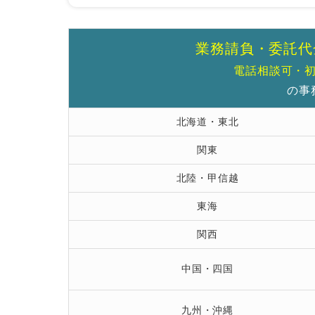
工事代金の一部を前金や出来高払
連帯保証人を設定してもらう
業務請負・委託代
遅延損害金を決めておく
電話相談可・
契約書は必ず作成する
の事
未払いの工事代金回収は弁護士に相談し
北海道・東北
関東
北陸・甲信越
東海
関西
中国・四国
九州・沖縄