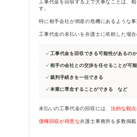
工事代金を回収する上で大事なことは、相
す。
工事代金未払いが原因で給与が支払えな
特に相手会社が倒産の危機にあるような事
工事代金の請求は時効に注意！
工事代金の未払いを弁護士に依頼した場合
時効が成立するタイミング
時効の起算点
工事代金を回収できる可能性があるの
時効の中断方法（時効の更新）
相手の会社との交渉を任せることが可
未払いの工事代金回収を弁護士に依頼す
裁判手続きを一任できる
回収手続きを一任できる
本業に専念することができる など
効果的な回収方法を提案・実行し
相手が支払いに応じやすくなる場
未払いの工事代金の回収には、
法的な観点
【今後のために】工事代金の未払いを回
債権回収が得意な
弁護士事務所を多数掲載
工事の見積もりは慎重におこなう