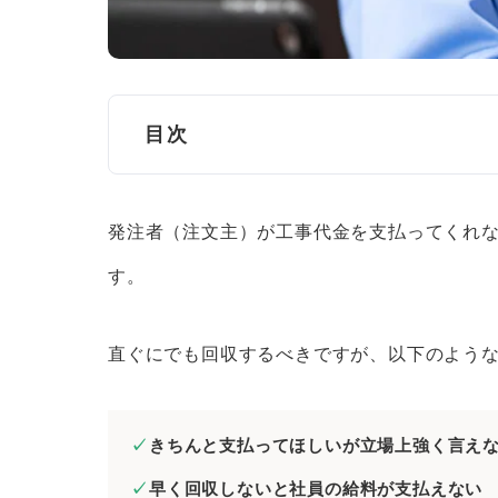
目次
工事代金の未払いが発生する主な原因
発注者（注文主）が工事代金を支払ってくれ
元請業者や発注者の資金繰り悪化
す。
施主が工事に納得していない
工事代金未払いのときに取るべき措置
直ぐにでも回収するべきですが、以下のよう
工事代金が支払われるまで引渡し
元請けが特定建設業者の場合は立
きちんと支払ってほしいが立場上強く言え
未払いの工事代金を回収する方法
早く回収しないと社員の給料が支払えない