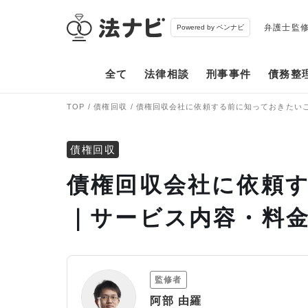
弁護士監
Powered by ベンナビ
全て
法律相談
刑事事件
債務整
TOP
債権回収
債権回収会社に依頼する前に知っておきたい
債権回収
債権回収会社に依頼
｜サービス内容・料
監修者
阿部 由羅