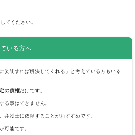
にしてください。
大まかな流れ
債権回収手段
えている方へ
どで支払いを求める
金銭の支払いを命じる
に委託すれば解決してくれる」と考えている方もいる
ら金銭の支払いを命じる判決が出される
えで裁判所から金銭の支払いを命じる判決が出され
定の債権
だけです。
する事はできません。
つのポイント
、弁護士に依頼することがおすすめです。
を受けているか
が可能です。
が豊富かどうか