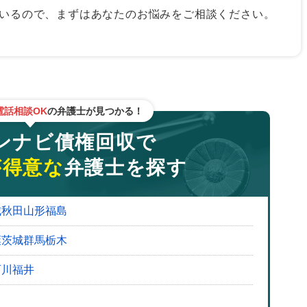
いるので、まずはあなたのお悩みをご相談ください。
案してくれるか
も充実しているか
説明してくれるか
料金体系・手数料
電話相談OK
の弁護士が見つかる！
社との違い
ナビ債権回収で
債権回収に対応してくれる
が得意な
弁護士を探す
の債権を買い取ってくれる
べき注意点
城
秋田
山形
福島
取り扱いができない
葉
茨城
群馬
栃木
合は回収ができない
石川
福井
回収会社に気を付ける