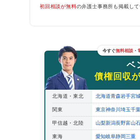
初回相談が無料
の弁護士事務所も掲載して
3.希望に応じて最適の手段を提
4.債権回収以外のサポート体制
5.料金・手数料について明確に
債権回収会社が提供しているサービスの
今すぐ
無料相談
・
そのほかの債権回収を取り扱っている会
ベン
法律事務所｜法人・個人を問わず
債権回収
ファクタリング会社｜売掛金など
債権回収会社を利用する前に知っておく
北海道・東北
北海道
青森
岩手
宮
債権回収会社は特定金銭債権しか
関東
東京
神奈川
埼玉
千
債権の消滅時効が完成している場
甲信越・北陸
山梨
新潟
長野
富山
営業許可を得ていない違法な債権
東海
愛知
岐阜
静岡
三重