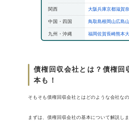
さいごに｜債権回収は法律事務所に相談
関西
大阪
兵庫
京都
滋賀
中国・四国
鳥取
島根
岡山
広島
九州・沖縄
福岡
佐賀
長崎
熊本
債権回収会社とは？債権回
本も！
そもそも債権回収会社とはどのような会社な
まずは、債権回収会社の基本について解説し