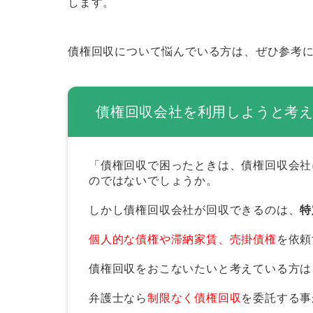
します。
メリット
デメリット
債権回収について悩んでいる方は、ぜひ参考
債権回収会社に債権回収を依頼する際の
債権回収会社によっておこなわれる主な
債権回収会社を利用しようと考
任意請求｜電話・メール・書面な
支払督促｜簡易裁判所の書記官が
「債権回収で困ったときは、債権回収会社
少額訴訟｜1回の審理で裁判所か
のではないでしょうか。
通常訴訟｜主張・立証を重ねたう
しかし債権回収会社が回収できるのは、
特
る
個人的な債権や滞納家賃、売掛債権
を依頼
債権回収会社選びで失敗しないための5
債権回収をおこないたいと考えている方は
1.法務大臣から有効な営業許可
弁護士なら
制限なく債権回収
を委託する事
2.債権回収の取り扱い実績など