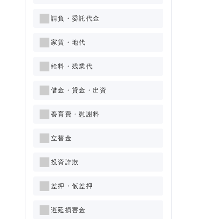
請負・委託代金
家賃・地代
給料・残業代
借金・貸金・出資
養育費・慰謝料
立替金
投資詐欺
差押・仮差押
遅延損害金