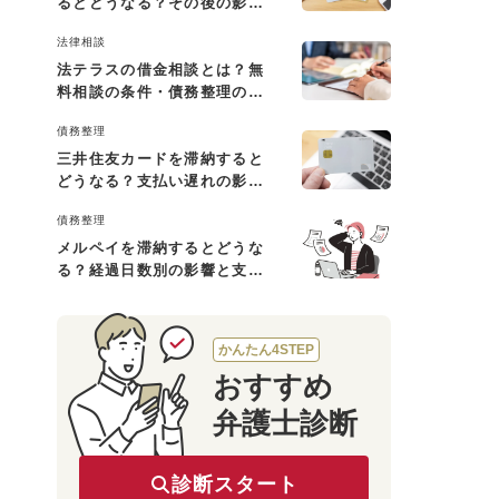
るとどうなる？その後の影響
と払えない場合の対処法
法律相談
法テラスの借金相談とは？無
料相談の条件・債務整理の費
用・利用の流れを解説
債務整理
三井住友カードを滞納すると
どうなる？支払い遅れの影響
と対処法
債務整理
メルペイを滞納するとどうな
る？経過日数別の影響と支払
えないときの対処法
かんたん4STEP
おすすめ
弁護士診断
診断スタート