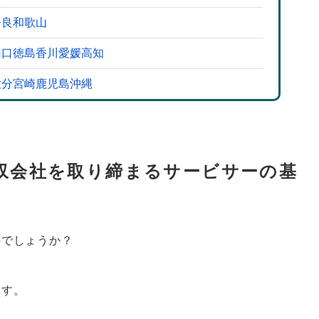
を
奈良
和歌山
山口
徳島
香川
愛媛
高知
大分
宮崎
鹿児島
沖縄
収会社を取り締まるサービサーの基
のでしょうか？
ます。