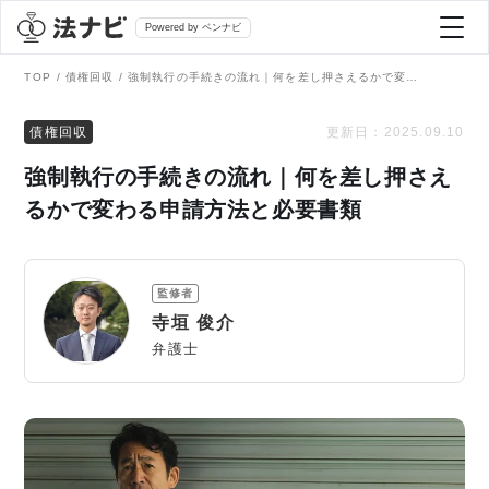
Powered by ベンナビ
TOP
債権回収
強制執行の手続きの流れ｜何を差し押さえるかで変わる申請方法と必要書類
記事を探す
債権回収
更新日：
2025.09.10
強制執行の手続きの流れ｜何を差し押さえ
全て
弁護士を探す
るかで変わる申請方法と必要書類
法律相談
おすすめ弁護士診断
監修者
刑事事件
寺垣 俊介
AI Search Premium
弁護士
債務整理
掲載をご検討の弁護士の方へ
離婚問題