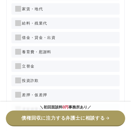
家賃・地代
給料・残業代
借金・貸金・出資
養育費・慰謝料
立替金
投資詐欺
差押・仮差押
＼初回面談料
0円
事務所あり／
遅延損害金
債権回収に注力する弁護士に相談する
債権100万未満