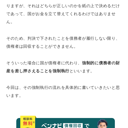
りますが、それはどちらが正しいのかを紙の上で決めるだけ
強制執行に必要なもの
であって、国がお金を立て替えてくれるわけではありませ
判決や調停調書等の権利を証明する公的文書
ん。
強制執行の対象となる財産の情報
裁判所の許可
そのため、判決で下されたことを債務者が履行しない限り、
債権者は回収することができません。
費用倒れしないための必要な強制執行の事前知
識
そういった場合に国が債権者に代わり、
強制的に債務者の財
相手側の財産の調査
産を差し押さえることを強制執行
といいます。
仮差押や財産の処分の禁止
まとめ
今回は、その強制執行の流れを具体的に書いていきたいと思
います。