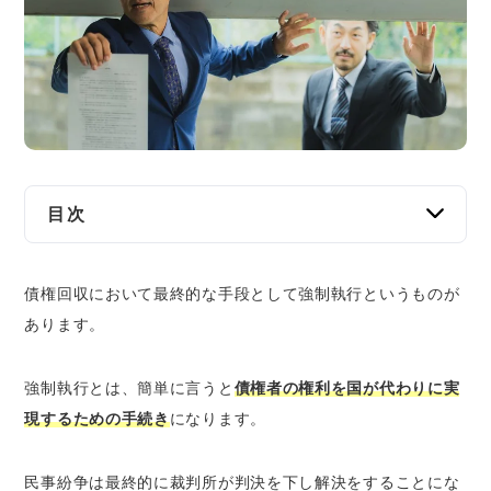
交通事故
遺産相続
労働問題
債権回収
目次
IT・ネット
強制執行の主な流れ
債権回収において最終的な手段として強制執行というものが
差し押さえる財産によって変わる強制執行の
資金調達
あります。
種類
債務名義によって違う強制執行申請の流れ
企業法務
強制執行とは、簡単に言うと
債権者の権利を国が代わりに実
強制執行を申請する前に必要なこと
現するための手続き
になります。
不動産執行
動産執行
民事紛争は最終的に裁判所が判決を下し解決をすることにな
債権執行