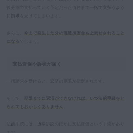
後分割で支払っていく予定だった債務まで
一括で支払うよう
に請求
を受けてしまいます。
さらに、
今まで発生した分の遅延損害金も上乗せされること
になる
でしょう。
支払督促や訴状が届く
一括請求を受けると、返済の期限が指定されます。
そして、
期限までに返済ができなければ、いつ法的手続をと
られてもおかしくありません
。
法的手続には、通常訴訟のほかに支払督促という手続があり
ます。