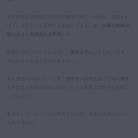
支払督促は通常訴訟の半額の費用で申立てができ、登録すれ
ばインターネット経由でも申請ができるため、
少額の債権回
収にはよく利用される手段
です。
債務が少額だからといって、
「裁判まではしてこないだろ
う」
と甘くみることはできません。
支払督促や訴訟になった際、債権者の請求を退けて支払義務
を否定する判決を取ることは、たとえ弁護士であっても難し
いでしょう。
返済をしていないことが事実であれば、反論の余地はほとん
どありません。