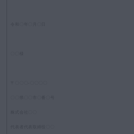
令和〇年〇月〇日
〇〇様
〒〇〇〇-〇〇〇〇
〇〇県〇〇市〇番〇号
株式会社〇〇
代表者代表取締役〇〇