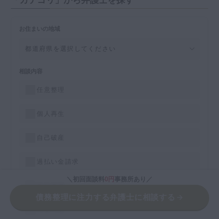
「カテゴリ」から弁護士を探す
お住まいの地域
相談内容
任意整理
個人再生
自己破産
過払い金請求
＼初回面談料
0円
事務所あり／
時効援用
債務整理に注力する弁護士に相談する
闇金問題