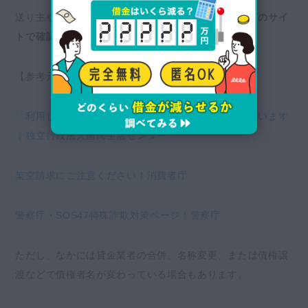
送り主や請求内容に身に覚えがないと思ったら、
以下のサイ
トで確認
してみてください。
【参考元】
「利用した覚えのない請求（架空請求）」が横行しています
｜独立行政法人国民生活センター
架空請求にご注意ください！消費者庁
警察庁・SOS47特殊詐欺対策ページ｜警察庁
ただし、なかには貸金業者の合併、名称変更、または債権譲
渡などで債権者名が変わっている場合もあります。