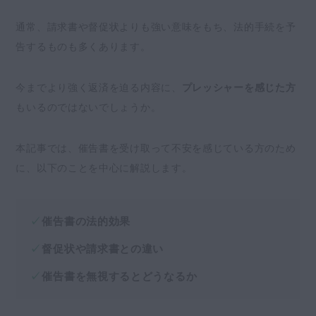
時効になるのを防ぐためのもの
通常、請求書や督促状よりも強い意味をもち、法的手続を予
催告書と督促状の違い
告するものも多くあります。
催告書の文例
催告書が届いたときに取るべき対応の流れ
今までより強く返済を迫る内容に、
プレッシャーを感じた方
心当たりのある借金かどうかの確認
もいるのではないでしょうか。
時効が成立しているかの確認
【支払えるとき】すぐに支払う
本記事では、催告書を受け取って不安を感じている方のため
【支払えないとき】債務整理を検討する
に、以下のことを中心に解説します。
催告書が届いたのに無視したらどうなる？
借金を一括請求される
催告書の法的効果
支払督促や訴状が届く
督促状や請求書との違い
財産が差し押さえられる
催告書を無視するとどうなるか
さいごに｜借金でお困りの方は弁護士に相談を