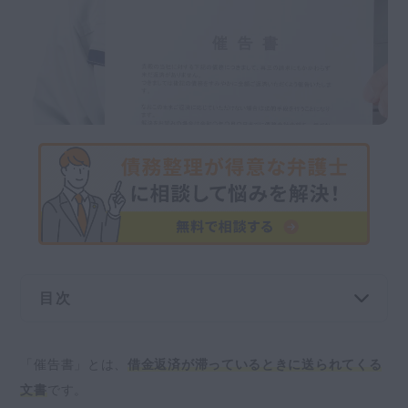
交通事故
遺産相続
労働問題
債権回収
IT・ネット
資金調達
目次
企業法務
そもそも催告書とは？主に二つの役割がある
「催告書」とは、
借金返済が滞っているときに送られてくる
債務者に対して最終的な警告をおこなうため
文書
です。
のもの