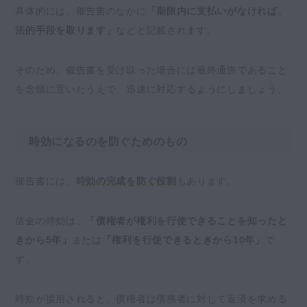
具体的には、催告書のなかに
「期限内に支払いがなければ、
法的手段を取ります」
などと記載されます。
そのため、催告書を受け取った場合には最終通告であること
を念頭に置いたうえで、迅速に対応するようにしましょう。
時効になるのを防ぐためのもの
催告書には、
時効の完成を防ぐ役割
もあります。
借金の時効は、
「債権者が権利を行使できることを知ったと
きから5年」
または
「権利を行使できるときから10年」
で
す。
時効が援用されると、債権者は債務者に対して返済を求める