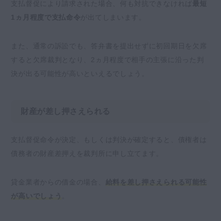
支払督促により請求された場合、何も対抗できなければ
最短
1ヵ月程度で支払命令
が出てしまいます。
また、通常の訴訟でも、答弁書を提出せずに初回期日を欠席
すると欠席裁判となり、2ヵ月程度で相手の主張に沿った判
決が出る可能性が高いといえるでしょう。
財産が差し押さえられる
支払督促命令が決定、もしくは判決が確定すると、債権者は
債務者の財産差押えを裁判所に申し立てます。
貸金業者からの借金の場合、
給料を差し押さえられる可能性
が高いでしょう
。