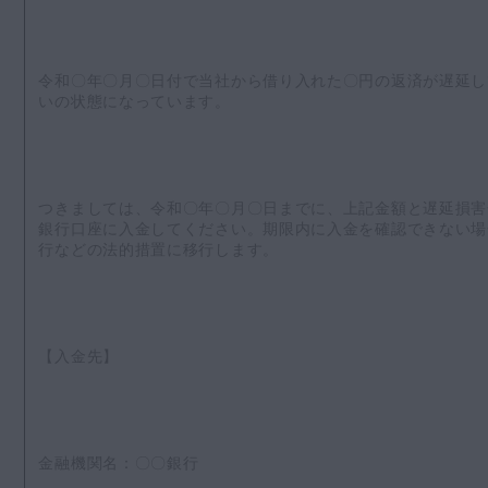
令和〇年〇月〇日付で当社から借り入れた〇円の返済が遅延し
いの状態になっています。
つきましては、令和〇年〇月〇日までに、上記金額と遅延損害
銀行口座に入金してください。期限内に入金を確認できない場
行などの法的措置に移行します。
【入金先】
金融機関名：〇〇銀行