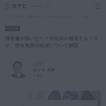
Powered by ベンナビ
TOP
債務整理
催告書が届いたら？対処法や無視するリスク、借金負担の軽減について解説
記事を探す
債務整理
更新日：
2026.03.25
催告書が届いたら？対処法や無視するリス
全て
弁護士を探す
ク、借金負担の軽減について解説
法律相談
おすすめ弁護士診断
監修者
刑事事件
佐々木 光嗣
AI Search Premium
弁護士
債務整理
掲載をご検討の弁護士の方へ
離婚問題