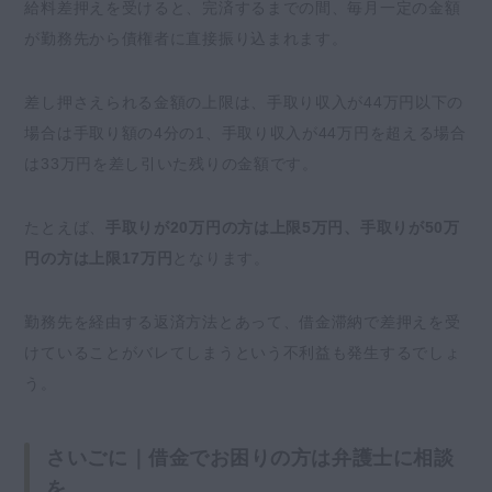
給料差押えを受けると、完済するまでの間、毎月一定の金額
が勤務先から債権者に直接振り込まれます。
差し押さえられる金額の上限は、手取り収入が44万円以下の
場合は手取り額の4分の1、手取り収入が44万円を超える場合
は33万円を差し引いた残りの金額です。
たとえば、
手取りが20万円の方は上限5万円、手取りが50万
円の方は上限17万円
となります。
勤務先を経由する返済方法とあって、借金滞納で差押えを受
けていることがバレてしまうという不利益も発生するでしょ
う。
さいごに｜借金でお困りの方は弁護士に相談
を