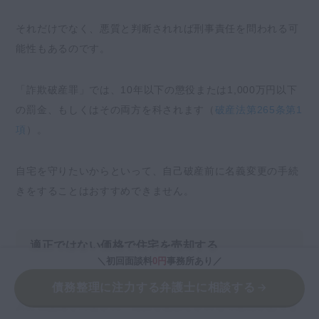
それだけでなく、悪質と判断されれば刑事責任を問われる可
能性もあるのです。
「詐欺破産罪」では、10年以下の懲役または1,000万円以下
の罰金、もしくはその両方を科されます（
破産法第265条第1
項
）。
自宅を守りたいからといって、自己破産前に名義変更の手続
きをすることはおすすめできません。
適正ではない価格で住宅を売却する
＼初回面談料
0円
事務所あり／
適正価格以下の金額で破産前に自宅を売却すると、破産管財
債務整理に注力する弁護士に相談する
人に否認権を行使され、売買を無効とされる可能性がありま