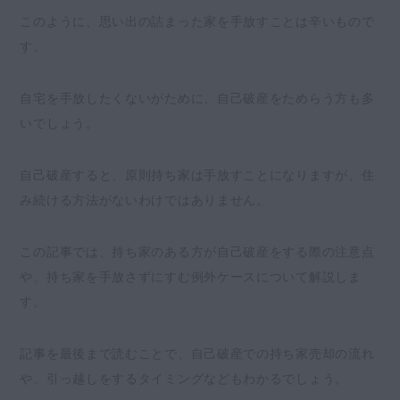
り扱いの違い
このように、思い出の詰まった家を手放すことは辛いもので
住宅ローン完済済み
す。
住宅ローン返済中
共有名義
自宅を手放したくないがために、自己破産をためらう方も多
自己破産をする人以外の名義になっている
いでしょう。
賃貸住宅の場合
どうしても持ち家を残したいときの対処法
自己破産すると、原則持ち家は手放すことになりますが、住
み続ける方法がないわけではありません。
破産者以外がその家を適正価格で購入する
リースバックをする
この記事では、持ち家のある方が自己破産をする際の注意点
自己破産以外の債務整理をおこなう
や、持ち家を手放さずにすむ例外ケースについて解説しま
自己破産前に注意すべき持ち家の取り扱い方
す。
自己破産前に名義変更をする
適正ではない価格で住宅を売却する
記事を最後まで読むことで、自己破産での持ち家売却の流れ
や、引っ越しをするタイミングなどもわかるでしょう。
自己破産に関するQ＆A