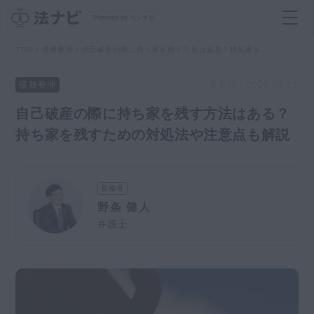
Powered by ベンナビ
TOP
債務整理
自己破産の際に持ち家を残す方法はある？持ち家を残すための対処法や注意点も解説
記事を探す
債務整理
更新日：
2026.03.25
自己破産の際に持ち家を残す方法はある？
全て
弁護士を探す
持ち家を残すための対処法や注意点も解説
法律相談
おすすめ弁護士診断
監修者
刑事事件
野条 健人
AI Search Premium
弁護士
債務整理
掲載をご検討の弁護士の方へ
離婚問題