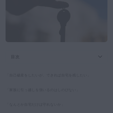
交通事故
遺産相続
労働問題
債権回収
IT・ネット
目次
自己破産をしたら基本的には持ち家は手放すこ
資金調達
「自己破産をしたいが、できれば自宅を残したい」
とになる
1.ローン会社によって競売にかけられる
企業法務
「家族に引っ越しを強いるのはしのびない」
2. 破産管財人によって任意売却される
買い手がつかなければ、処分されないことも
「なんとか自宅だけは守れないか」
【パターン別】自己破産をする際の持ち家の取