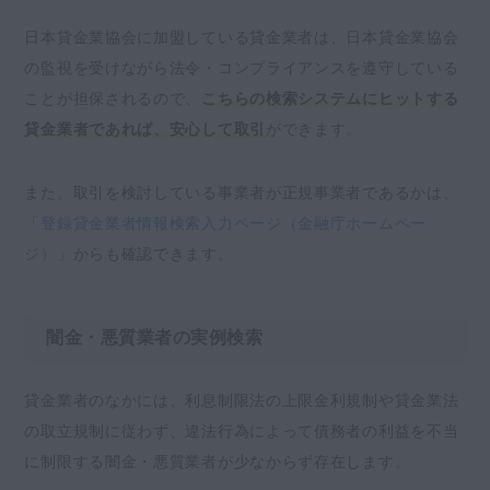
日本貸金業協会に加盟している貸金業者は、日本貸金業協会
の監視を受けながら法令・コンプライアンスを遵守している
ことが担保されるので、
こちらの検索システムにヒットする
貸金業者であれば、安心して取引
ができます。
また、取引を検討している事業者が正規事業者であるかは、
「
登録貸金業者情報検索入力ページ（金融庁ホームペー
ジ）
」からも確認できます。
闇金・悪質業者の実例検索
貸金業者のなかには、利息制限法の上限金利規制や貸金業法
の取立規制に従わず、違法行為によって債務者の利益を不当
に制限する闇金・悪質業者が少なからず存在します。