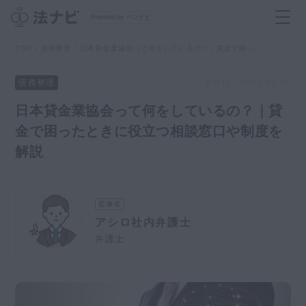
Powered by ベンナビ
TOP
債務整理
日本貸金業協会って何をしているの？｜貸金で困ったときに役立つ相談窓口や制度を解説
記事を探す
債務整理
更新日：
2026.03.25
日本貸金業協会って何をしているの？｜貸
全て
弁護士を探す
金で困ったときに役立つ相談窓口や制度を
解説
法律相談
おすすめ弁護士診断
刑事事件
監修者
AI Search Premium
アシロ社内弁護士
債務整理
弁護士
掲載をご検討の弁護士の方へ
離婚問題