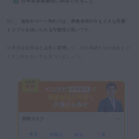
協会に加盟していない闇金とのトラブルも相
日本貸金業協会に相談できること
談できますか？
まとめ｜貸金で困ったことは日本貸金業協会に
特に、
借金やローン契約では、債務者側がさまざまな苦難・
相談
トラブルを強いられる可能性が高い
です。
日本貸金業協会を
上手く活用
して、生活再建方法や借金との
上手な付き合い方を見つけましょう。
債務整理が得意な
弁護士を探す
関東エリア
東京
神奈川
埼玉
千葉