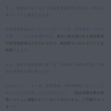
また、無登録でありながら貸金業登録番号を詐称して利益を
貪るケースも散見されます。
日本貸金業協会ホームページの「
ヤミ金（悪質業者）の実例
検索
」システムを利用すれば、
過去に違反歴がある貸金業者
や無登録業者などがわかるので、融資取引におけるリスクを
軽減
できます。
なお、闇金や悪質業者の多くは、短期的に名称を変更して摘
発を回避する例が多いです。
したがって、「ヤミ金（悪質業者）の実例検索でヒットしな
かったから大丈夫」というわけでなく、
「協会加盟会員の検
索システムに掲載されているから安心できる」と判断するべ
き
です。