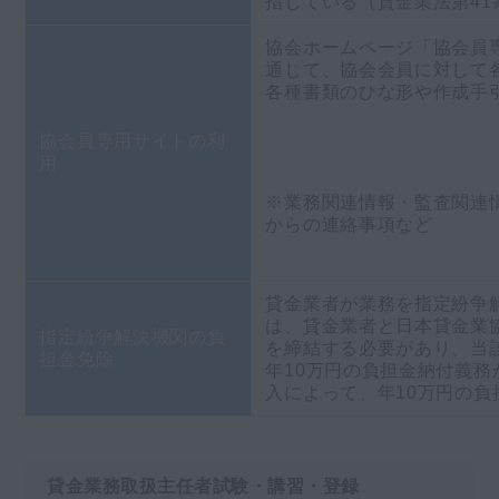
指している（貸金業法第41
協会ホームページ「協会員
通じて、協会会員に対して
各種書類のひな形や作成手
協会員専用サイトの利
用
※業務関連情報・監査関連
からの連絡事項など
貸金業者が業務を指定紛争
は、貸金業者と日本貸金業
指定紛争解決機関の負
を締結する必要があり、当
担金免除
年10万円の負担金納付義
入によって、年10万円の
貸金業務取扱主任者試験・講習・登録