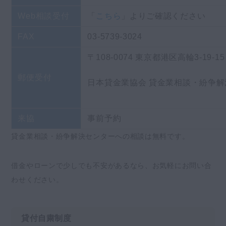
Web相談受付
「
こちら
」よりご確認ください
FAX
03-5739-3024
〒108-0074 東京都港区高輪3-19-
郵便受付
日本貸金業協会 貸金業相談・紛争解
来協
事前予約
貸金業相談・紛争解決センターへの相談は無料です。
借金やローンで少しでも不安があるなら、お気軽にお問い合
わせください。
貸付自粛制度