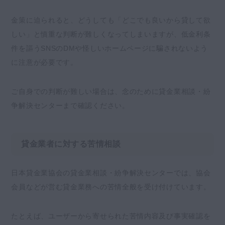
金策に迫られると、どうしても「どこでも良いから貸して欲
しい」と慎重な判断が難しくなってしまいますが、低金利条
件を謳うSNSのDMや怪しいホームページに騙されないよう
に注意が必要です。
ご自身での判断が難しい場合は、念のために貸金業相談・紛
争解決センターまで確認ください。
貸金業者に対する苦情相談
日本貸金業協会の貸金業相談・紛争解決センターでは、協会
会員などが営む貸金業務への苦情全般を受け付けています。
たとえば、ユーザーから寄せられた苦情内容及び事実確認を