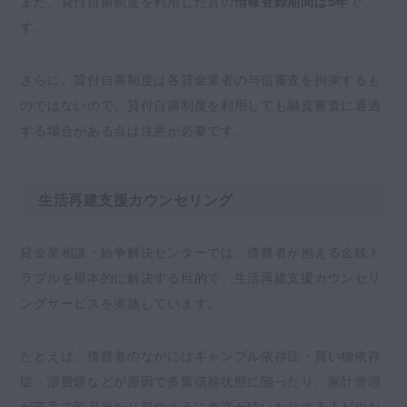
また、貸付自粛制度を利用した旨の
情報登録期間は5年
で
す。
さらに、貸付自粛制度は各貸金業者の与信審査を拘束するも
のではないので、貸付自粛制度を利用しても融資審査に通過
する場合がある点は注意が必要です。
生活再建支援カウンセリング
貸金業相談・紛争解決センターでは、債務者が抱える金銭ト
ラブルを根本的に解決する目的で、生活再建支援カウンセリ
ングサービスを実施しています。
たとえば、債務者のなかにはギャンブル依存症・買い物依存
症・浪費癖などが原因で多重債務状態に陥ったり、家計管理