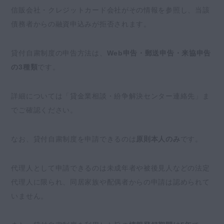
信販会社・クレジットカード会社がその情報を参照し、当該
債務者からの融資申込みが拒否されます。
貸付自粛制度の申告方法は、
Web申告・郵送申告・来協申告
の3種類
です。
詳細については「貸金業相談・紛争解決センター連絡先」ま
でご確認ください。
なお、貸付自粛制度を申請できるのは
原則本人のみ
です。
代理人として申請できるのは未成年者や被後見人などの法定
代理人に限られ、同居家族や配偶者からの申請は認められて
いません。