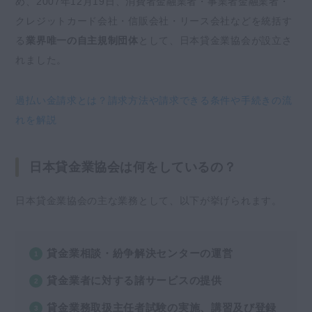
め、2007年12月19日、消費者金融業者・事業者金融業者・
クレジットカード会社・信販会社・リース会社などを統括す
る
業界唯一の自主規制団体
として、日本貸金業協会が設立さ
れました。
過払い金請求とは？請求方法や請求できる条件や手続きの流
れを解説
日本貸金業協会は何をしているの？
日本貸金業協会の主な業務として、以下が挙げられます。
貸金業相談・紛争解決センターの運営
貸金業者に対する諸サービスの提供
貸金業務取扱主任者試験の実施、講習及び登録