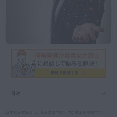
交通事故
遺産相続
労働問題
債権回収
IT・ネット
資金調達
企業法務
目次
日本貸金業協会とは
日本貸金業協会は、貸金業業界唯一の自主規制機関です。
日本貸金業協会は何をしているの？