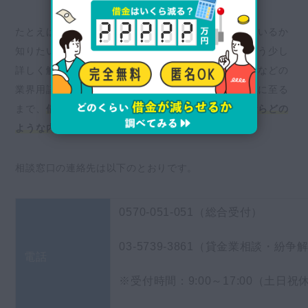
たとえば、「毎月の返済額と収入のバランスが取れているか
知りたい」「〇〇という貸金業者から受けた説明をもう少し
詳しく解説してほしい」「総量規制やおまとめローンなどの
業界用語がわからない」など、一般相談から債務相談に至る
まで、
借金や家計に関連した疑問・不安・クレームならどの
ような内容でも対応
してくれます。
相談窓口の連絡先は以下のとおりです。
0570-051-051（総合受付）
03-5739-3861（貸金業相談・紛
電話
※受付時間：9:00～17:00（土日祝休