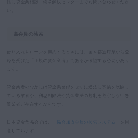
軽に貸金業相談・紛争解決センターまでお問い合わせくださ
い。
協会員の検索
借り入れやローンを契約するときには、国や都道府県から登
録を受けた「正規の賃金業者」であるか確認する必要があり
ます。
貸金業者のなかには貸金業登録をせずに違法に事業を展開し
ている業者や、利息制限法や貸金業法の規制を遵守しない悪
質業者が存在するからです。
日本貸金業協会では、「
協会加盟会員の検索システム
」を用
意しています。