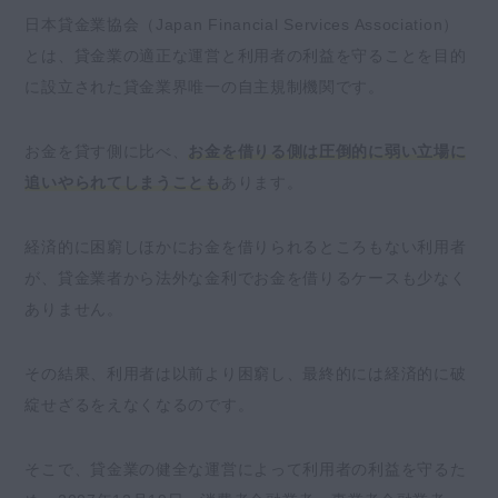
日本貸金業協会（Japan Financial Services Association）
とは、貸金業の適正な運営と利用者の利益を守ることを目的
に設立された貸金業界唯一の自主規制機関です。
お金を貸す側に比べ、
お金を借りる側は圧倒的に弱い立場に
追いやられてしまうことも
あります。
経済的に困窮しほかにお金を借りられるところもない利用者
が、貸金業者から法外な金利でお金を借りるケースも少なく
ありません。
その結果、利用者は以前より困窮し、最終的には経済的に破
綻せざるをえなくなるのです。
そこで、貸金業の健全な運営によって利用者の利益を守るた