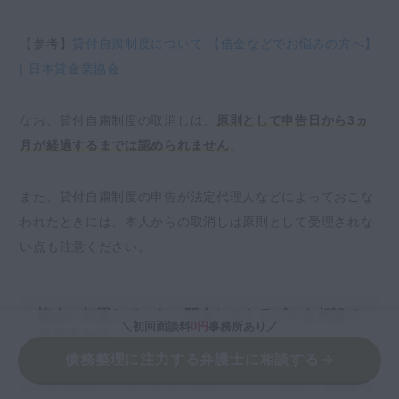
【参考】
貸付自粛制度について 【借金などでお悩みの方へ】
| 日本貸金業協会
なお、貸付自粛制度の取消しは、
原則として申告日から3ヵ
月が経過するまでは認められません
。
また、貸付自粛制度の申告が法定代理人などによっておこな
われたときには、本人からの取消しは原則として受理されな
い点も注意ください。
協会に加盟していない闇金とのトラブルも相談で
＼初回面談料
0円
事務所あり／
きますか？
債務整理に注力する弁護士に相談する
日本貸金業協会では、協会に加盟していない闇金・悪質業者