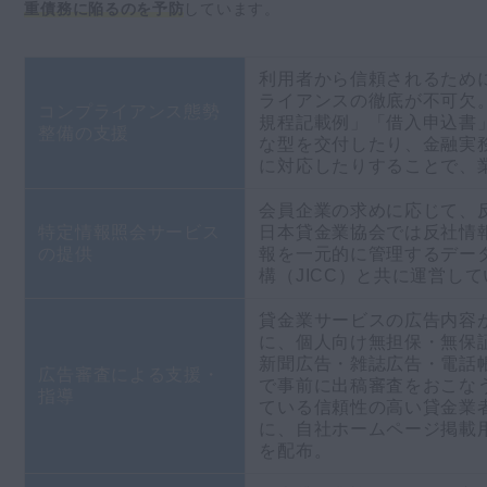
重債務に陥るのを予防
しています。
利用者から信頼されるため
ライアンスの徹底が不可欠
コンプライアンス態勢
規程記載例」「借入申込書
整備の支援
な型を交付したり、金融実
に対応したりすることで、
会員企業の求めに応じて、
特定情報照会サービス
日本貸金業協会では反社情
の提供
報を一元的に管理するデー
構（JICC）と共に運営し
貸金業サービスの広告内容
に、個人向け無担保・無保
新聞広告・雑誌広告・電話
広告審査による支援・
で事前に出稿審査をおこな
指導
ている信頼性の高い貸金業
に、自社ホームページ掲載
を配布。