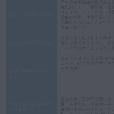
日本貸金業協会が担う自主
員に対して「一般監査（書
（フォローアップ監査・機
監査による支援・指導
全般の点検・改善項目のピ
認機会を設けることができ
準備に役立つ。
関係法令の改正動向や業界
法令諸規則の研修支援
務に従事できるように、業
ニング研修サービスなどを
法改正に基づく貸金業務の
いった、貸金業の運営に役
って提供。
業界・業務関連情報の
提供
貸金業者が登録行政庁に対
行政に提出する書類の
書・各種届出・事業報告書
事前確認
確認や不備の補正をおこな