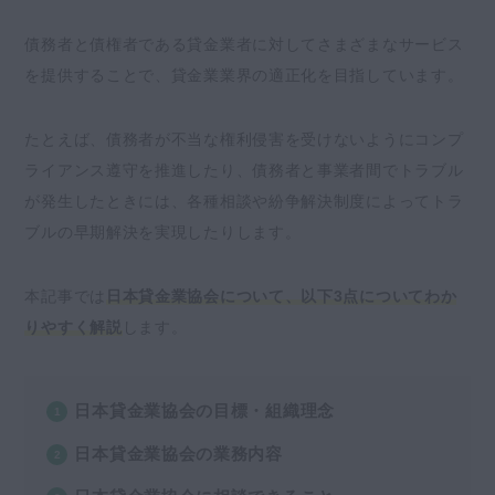
貸金業相談・紛争解決センターの運営
債務者と債権者である貸金業者に対してさまざまなサービス
会員である貸金業者へのサービス提供
を提供することで、貸金業業界の適正化を目指しています。
貸金業務取扱主任者試験・講習・登録
貸金業相談・紛争解決センターでできること
たとえば、債務者が不当な権利侵害を受けないようにコンプ
借り入れや返済などについての相談
ライアンス遵守を推進したり、債務者と事業者間でトラブル
貸付自粛制度
が発生したときには、各種相談や紛争解決制度によってトラ
生活再建支援カウンセリング
ブルの早期解決を実現したりします。
協会員の検索
闇金・悪質業者の実例検索
本記事では
日本貸金業協会について、以下3点についてわか
貸金業者に対する苦情相談
りやすく解説
します。
紛争解決制度（金融ADR）
日本貸金業協会についてよくある質問
日本貸金業協会の目標・組織理念
貸付自粛制度の利用を取り消したいときはど
日本貸金業協会の業務内容
うすればいいですか？