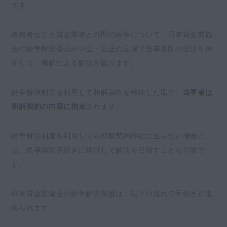
です。
債務者などと貸金業者との間の紛争について、日本貸金業協
会の紛争解決委員が中立・公正の立場で当事者間の交渉を仲
介して、和解による解決を図ります。
紛争解決制度を利用して和解契約を締結した場合、
当事者は
和解契約の内容に拘束
されます。
紛争解決制度を利用しても和解契約締結に至らない場合に
は、民事訴訟手続きに移行して解決を目指すことも可能で
す。
日本貸金業協会の紛争解決制度は、以下の流れで手続きが進
められます。