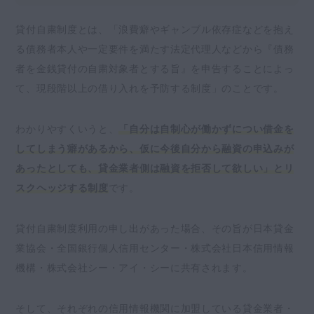
貸付自粛制度とは、「浪費癖やギャンブル依存症などを抱え
る債務者本人や一定要件を満たす法定代理人などから『債務
者を金銭貸付の自粛対象者とする旨』を申告することによっ
て、現段階以上の借り入れを予防する制度」のことです。
わかりやすくいうと、
「自分は自制心が働かずについ借金を
してしまう癖があるから、仮に今後自分から融資の申込みが
あったとしても、貸金業者側は融資を拒否して欲しい」とリ
スクヘッジする制度
です。
貸付自粛制度利用の申し出があった場合、その旨が日本貸金
業協会・全国銀行個人信用センター・株式会社日本信用情報
機構・株式会社シー・アイ・シーに共有されます。
そして、それぞれの信用情報機関に加盟している貸金業者・