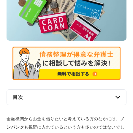
交通事故
遺産相続
労働問題
債権回収
IT・ネット
資金調達
目次
企業法務
ノンバンクとは｜お金の貸付業務を専門にして
金融機関からお金を借りたいと考えている方のなかには、
いる金融機関のこと
ノ
ンバンク
も視野に入れているという方も多いのではないでし
ノンバンクに分類される主な金融業者