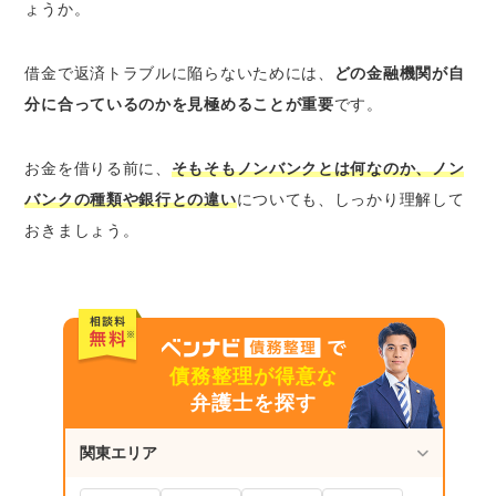
ょうか。
1.クレジットカード会社｜クレジットカード
を専門に扱う会社
2.消費者金融｜カードローンなど個人向け融
借金で返済トラブルに陥らないためには、
どの金融機関が自
資をおこなう会社
分に合っているのかを見極めることが重要
です。
3.信販会社｜商品代金の立て替えサービスを
専門にしている会社
お金を借りる前に、
そもそもノンバンクとは何なのか、ノン
バンクの種類や銀行との違い
についても、しっかり理解して
ノンバンクと銀行の融資の違い｜適用される法
おきましょう。
律などが異なる
1.融資可能額｜ノンバンクは総量規制の対象
となっている
2.金利｜ノンバンクのほうが高金利に設定さ
れている
債務整理が得意な
3.融資スピード｜ノンバンクのほうが早い傾
弁護士を探す
向がある
4.対象者｜収入のない専業主婦などはノンバ
関東エリア
ンクを利用できないことが多い