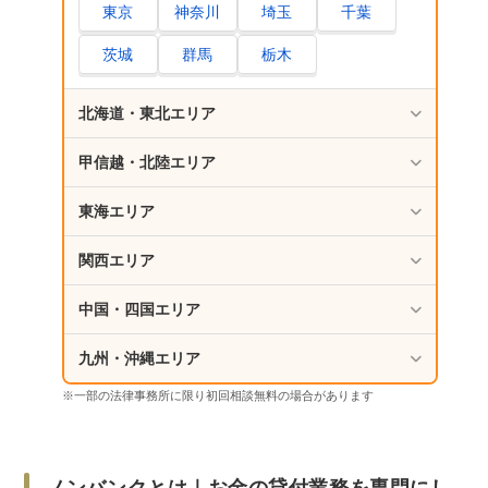
東京
神奈川
埼玉
千葉
ノンバンクと銀行のカードローンを上手に使い
分けるためのポイント
茨城
群馬
栃木
ノンバンクのカードローンが向いている人
銀行のカードローンが向いている人
北海道・東北エリア
ノンバンクへの借金返済で困ったときの相談窓
甲信越・北陸エリア
口3選
東海エリア
1.日本貸金業協会｜借金についての電話相談
などに応じている
関西エリア
2.日本クレジットカウンセリング協会｜無料
で任意整理をしてくれる
中国・四国エリア
3.ベンナビ債務整理｜借金問題の解決が得意
な弁護士を簡単に見つけられる
九州・沖縄エリア
※一部の法律事務所に限り初回相談無料の場合があります
「ノンバンク」を装う無登録の闇金業者は絶対
に利用しない！
さいごに｜ノンバンクの特徴をよく理解したう
えで無理なく利用しよう