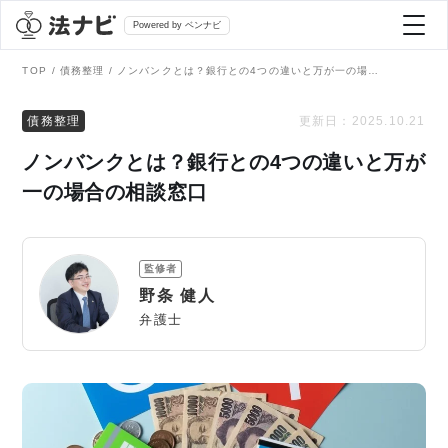
Powered by ベンナビ
TOP
債務整理
ノンバンクとは？銀行との4つの違いと万が一の場合の相談窓口
記事を探す
債務整理
更新日：
2025.10.21
ノンバンクとは？銀行との4つの違いと万が
全て
弁護士を探す
一の場合の相談窓口
法律相談
おすすめ弁護士診断
監修者
刑事事件
野条 健人
AI Search Premium
弁護士
債務整理
掲載をご検討の弁護士の方へ
離婚問題