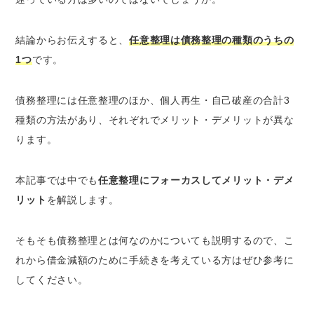
1.任意整理のメリット・デメリット
2.個人再生のメリット・デメリット
結論からお伝えすると、
任意整理は債務整理の種類のうちの
3.自己破産のメリット・デメリット
1つ
です。
任意整理にするかほかの債務整理にするか迷っ
債務整理には任意整理のほか、個人再生・自己破産の合計3
たときの3つの判断基準
種類の方法があり、それぞれでメリット・デメリットが異な
1.安定的な収入があるかどうか
ります。
2.任意整理後3年～5年で完済できるかどうか
3.今後も返済を継続する意思があるかどうか
本記事では中でも
任意整理にフォーカスしてメリット・デメ
任意整理を依頼できる専門家の違い｜弁護士と
リット
を解説します。
司法書士で何が異なる？
1.弁護士｜金額に関係なく任意整理を依頼で
そもそも債務整理とは何なのかについても説明するので、こ
きる
れから借金減額のために手続きを考えている方はぜひ参考に
2.司法書士｜借金額140万円以下の任意整理
してください。
を依頼できる