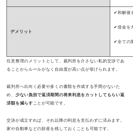
✔和解後
✔借金を
デメリット
✔全ての
任意整理のメリットとして、裁判所を介さない私的交渉であ
ることからルールがなく自由度が高い点が挙げられます。
裁判所へ出向く必要や多くの書類を作成する手間がないた
め、
少ない負担で返済期間の将来利息をカットしてもらい返
済額を減らす
ことが可能です。
交渉が成立すれば、それ以降の利息を支払わずに済みます。
家や自動車などの財産を残しておくことも可能です。