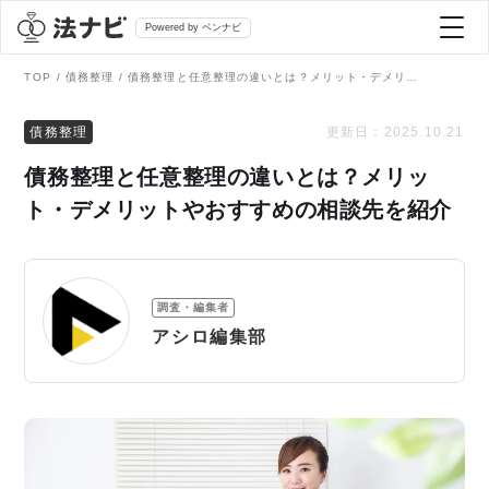
Powered by ベンナビ
TOP
債務整理
債務整理と任意整理の違いとは？メリット・デメリットやおすすめの相談先を紹介
記事を探す
債務整理
更新日：
2025.10.21
債務整理と任意整理の違いとは？メリッ
全て
弁護士を探す
ト・デメリットやおすすめの相談先を紹介
法律相談
おすすめ弁護士診断
調査・編集者
刑事事件
アシロ編集部
AI Search Premium
債務整理
掲載をご検討の弁護士の方へ
離婚問題