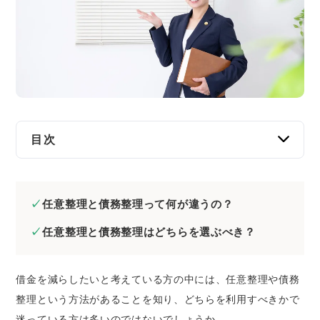
交通事故
遺産相続
労働問題
債権回収
目次
IT・ネット
債務整理と任意整理の違い
債務整理とは｜借金を減額する手続きの総称
資金調達
任意整理と債務整理って何が違うの？
のこと
任意整理と債務整理はどちらを選ぶべき？
任意整理とは｜債務整理の一種で、債権者と
企業法務
直接交渉し将来利息などをカットする手続き
のこと
借金を減らしたいと考えている方の中には、任意整理や債務
任意整理とほかの債務整理のメリット・デメリ
整理という方法があることを知り、どちらを利用すべきかで
ットの違い
迷っている方は多いのではないでしょうか。