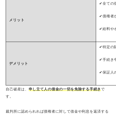
✔全ての
✔債権者
メリット
✔給料や
✔特定の
✔手続き
デメリット
✔保証人
自己破産は、
申し立て人の借金の一切を免除する手続き
で
す。
裁判所に認められれば債権者に対して借金や利息を返済する