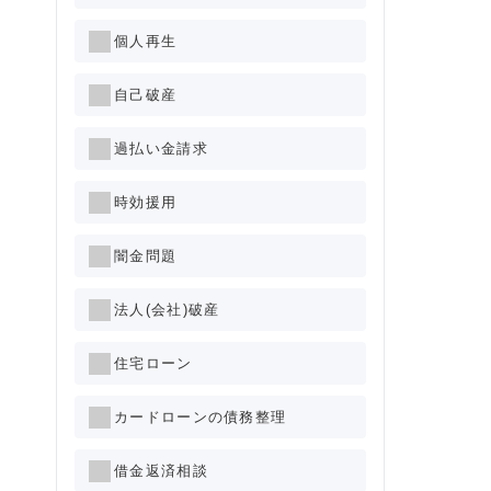
個人再生
自己破産
過払い金請求
時効援用
闇金問題
法人(会社)破産
住宅ローン
カードローンの債務整理
借金返済相談