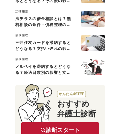
るとどうなる？その後の影響
と払えない場合の対処法
法律相談
法テラスの借金相談とは？無
料相談の条件・債務整理の費
用・利用の流れを解説
債務整理
三井住友カードを滞納すると
どうなる？支払い遅れの影響
と対処法
債務整理
メルペイを滞納するとどうな
る？経過日数別の影響と支払
えないときの対処法
かんたん4STEP
おすすめ
弁護士診断
診断スタート