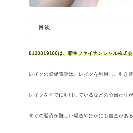
目次
0120019100はレイクの可能性が高い
0120019100は、新生ファイナンシャル
0120019100（レイク）の基本
レイクの督促電話は、レイクを利用し、引き
0120019100（レイク）から電話が来
心当たりのある場合は、電話に出
レイクをすでに利用しているなどの心当たり
電話が怖いなら、チャットに連絡
返済の分割払いについて相談する
すぐの返済が難しい場合やほかにも借金があ
どうしても返済が難しいなら、債
心あたりのない場合