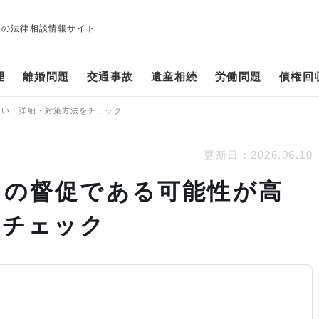
修の法律相談情報サイト
理
離婚問題
交通事故
遺産相続
労働問題
債権回
が高い！詳細・対策方法をチェック
更新日：
2026.06.10
レイクの督促である可能性が高
をチェック