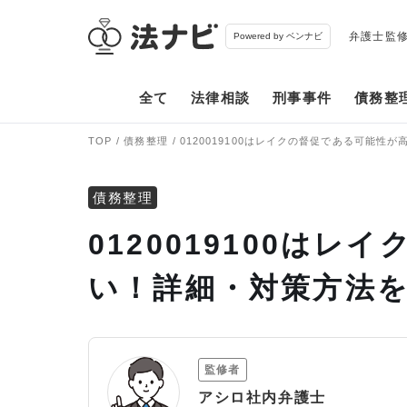
弁護士監
Powered by ベンナビ
全て
法律相談
刑事事件
債務整
TOP
債務整理
0120019100はレイクの督促である可能性
債務整理
0120019100は
い！詳細・対策方法
監修者
アシロ社内弁護士