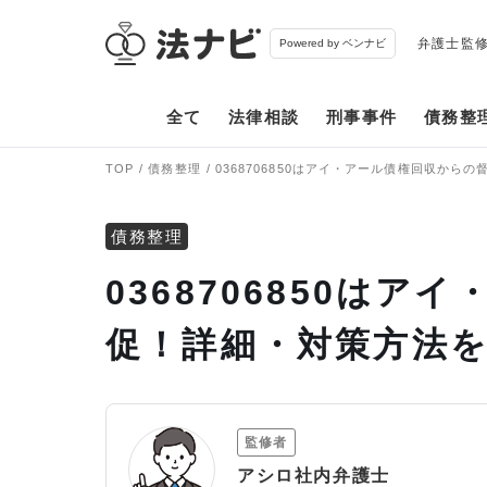
弁護士監
Powered by ベンナビ
全て
法律相談
刑事事件
債務整
TOP
債務整理
0368706850はアイ・アール債権回収から
債務整理
0368706850は
促！詳細・対策方法
監修者
アシロ社内弁護士