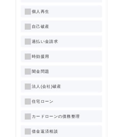
個人再生
自己破産
過払い金請求
時効援用
闇金問題
法人(会社)破産
住宅ローン
カードローンの債務整理
借金返済相談