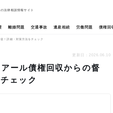
修の法律相談情報サイト
理
離婚問題
交通事故
遺産相続
労働問題
債権回
の督促！詳細・対策方法をチェック
更新日：
2026.06.10
アイ・アール債権回収からの督
をチェック