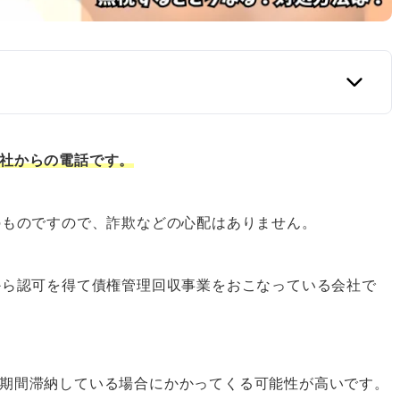
式会社からの電話です。
債権回収）の基本情報
のものですので、詐欺などの心配はありません。
収）から電話が来たらどうすべき？
から認可を得て債権管理回収事業をおこなっている会社で
ォームに連絡
金を長期間滞納している場合にかかってくる可能性が高いです。
務整理を検討する