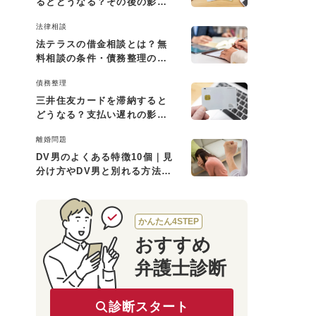
るとどうなる？その後の影響
と払えない場合の対処法
法律相談
法テラスの借金相談とは？無
料相談の条件・債務整理の費
用・利用の流れを解説
債務整理
三井住友カードを滞納すると
どうなる？支払い遅れの影響
と対処法
離婚問題
DV男のよくある特徴10個｜見
分け方やDV男と別れる方法も
解説
かんたん4STEP
おすすめ
弁護士診断
診断スタート