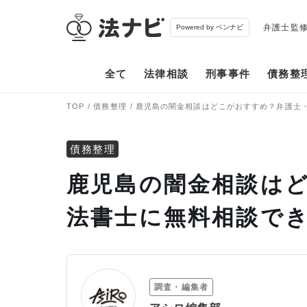
弁護士監
Powered by ベンナビ
全て
法律相談
刑事事件
債務整
TOP
債務整理
鹿児島の闇金相談はどこがおすすめ？弁護士
債務整理
鹿児島の闇金相談は
法書士に無料相談で
調査・編集者