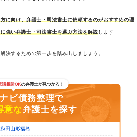
に相談できるおすすめ窓口
る方に向け、弁護士・司法書士に依頼するのがおすすめの理
・電話相談OKの弁護士が見つかる
金に強い弁護士・司法書士を選ぶ方法を解説
します。
を解決するための第一歩を踏み出しましょう。
ー
のおすすめ窓口
電話相談OK
の弁護士が見つかる！
ビ債務整理で
自治体の多重債務者相談窓口
得意な
弁護士を探す
・依頼するデメリットはあるの？
城
秋田
山形
福島