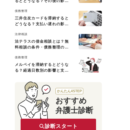
るとどうなる？その後の影響
と払えない場合の対処法
債務整理
三井住友カードを滞納すると
どうなる？支払い遅れの影響
と対処法
法律相談
法テラスの借金相談とは？無
料相談の条件・債務整理の費
用・利用の流れを解説
債務整理
メルペイを滞納するとどうな
る？経過日数別の影響と支払
えないときの対処法
かんたん4STEP
おすすめ
弁護士診断
診断スタート