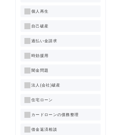
個人再生
自己破産
過払い金請求
時効援用
闇金問題
法人(会社)破産
住宅ローン
カードローンの債務整理
借金返済相談