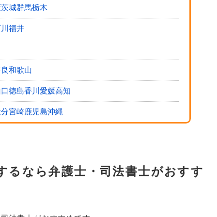
・依頼するメリット
葉
茨城
群馬
栃木
石川
福井
もある
くることがなくなる
奈良
和歌山
たの状況にあった提案をしてくれる
山口
徳島
香川
愛媛
高知
ベンナビがおすすめ
大分
宮崎
鹿児島
沖縄
するなら弁護士・司法書士がおすす