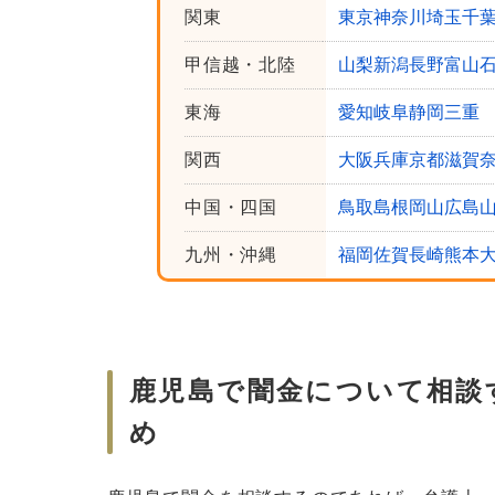
鹿児島で闇金を弁護士・司法書士に相談
関東
東京
神奈川
埼玉
千
返済をしなくて済む
甲信越・北陸
山梨
新潟
長野
富山
返済したお金が返還される可能性
東海
愛知
岐阜
静岡
三重
代理人を立てると取り立てが直接
関西
大阪
兵庫
京都
滋賀
闇金以外の借金に関しても、あな
中国・四国
鳥取
島根
岡山
広島
さいごに｜鹿児島で闇金を相談するなら
九州・沖縄
福岡
佐賀
長崎
熊本
鹿児島で闇金について相談
め