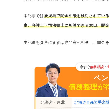
鹿児島で闇金について弁護士・司法書士
本記事では
鹿児島で闇金相談を検討されてい
ベンナビ債務整理｜初回相談無料
由、弁護士・司法書士に相談できる窓口、闇
法テラス
鹿児島弁護士会
本記事を参考にまずは専門家へ相談し、闇金
鹿児島司法書士会総合相談センタ
鹿児島で闇金について相談できるその他
九州財務局の多重債務相談窓口
今すぐ
無料相談
・
日本貸金業協会
ベンナ
鹿児島内の市役所・区役所などの
債務整理が
そのほかの闇金相談窓口
鹿児島で闇金を弁護士・司法書士に相談
北海道・東北
北海道
青森
岩手
宮