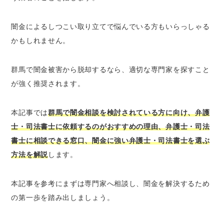
闇金相談の実績を確認する
闇金によるしつこい取り立てで悩んでいる方もいらっしゃる
無料相談を実施している弁護士・司法書士事
務所を選ぶ
かもしれません。
闇金対応にかかる料金が明確だとより安心
口コミや評判が良いか確認する
群馬で闇金被害から脱却するなら、適切な専門家を探すこと
が強く推奨されます。
群馬で闇金について弁護士・司法書士に相談で
きるおすすめ窓口
本記事では
群馬で闇金相談を検討されている方に向け、弁護
ベンナビ債務整理｜初回相談無料・電話相談
士・司法書士に依頼するのがおすすめの理由、弁護士・司法
OKの弁護士が見つかる
書士に相談できる窓口、闇金に強い弁護士・司法書士を選ぶ
法テラス
方法を解説
します。
群馬弁護士会
群馬司法書士会総合相談センター
本記事を参考にまずは専門家へ相談し、闇金を解決するため
群馬で闇金について相談できるその他のおすす
の第一歩を踏み出しましょう。
め窓口
関東財務局前橋財務事務所の多重債務相談窓