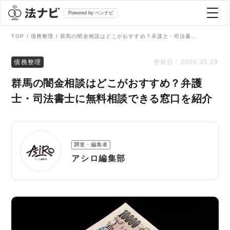
Powered by ベンナビ
TOP
債務整理
群馬の闇金相談はどこがおすすめ？弁護士・司法書士に無料相談できる窓口を紹介
記事を探す
債務整理
更新日：
2026.05.29
群馬の闇金相談はどこがおすすめ？弁護
全て
弁護士を探す
士・司法書士に無料相談できる窓口を紹介
法律相談
おすすめ弁護士診断
調査・編集者
刑事事件
アシロ編集部
AI Search Premium
債務整理
掲載をご検討の弁護士の方へ
離婚問題