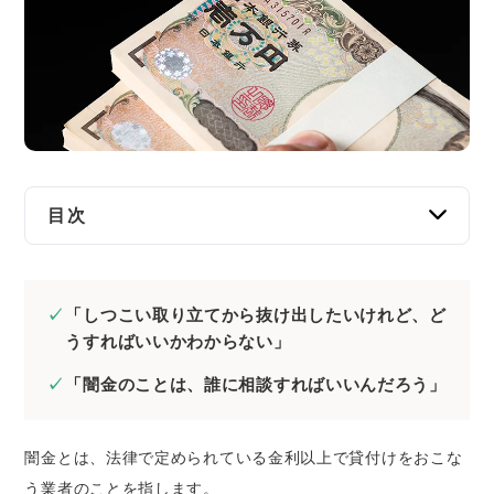
交通事故
遺産相続
労働問題
債権回収
目次
IT・ネット
群馬で闇金について相談するなら弁護士・司法
書士がおすすめ
資金調達
「しつこい取り立てから抜け出したいけれど、ど
群馬で闇金の相談をするなら弁護士・司法書
うすればいいかわからない」
士のどっちに依頼すべき？
企業法務
「闇金のことは、誰に相談すればいいんだろう」
群馬でおすすめの闇金に強い弁護士・司法書士
を選ぶ方法
闇金とは、法律で定められている金利以上で貸付けをおこな
闇金に注力している弁護士・司法書士事務所
う業者のことを指します。
を選ぶ