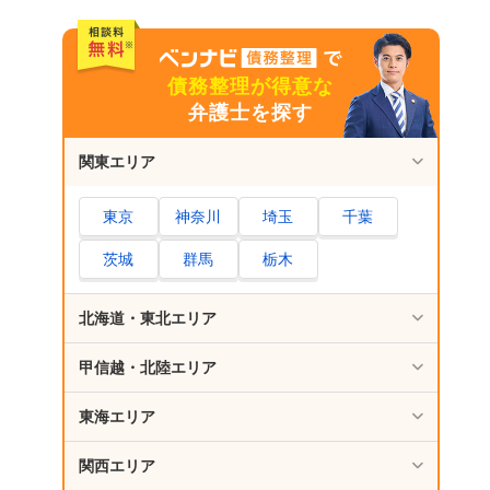
口
日本貸金業協会
群馬内の市役所・区役所などの自治体の多重
債務整理が得意な
債務者相談窓口
弁護士を探す
そのほかの闇金相談窓口
関東エリア
群馬で闇金を弁護士・司法書士に相談・依頼す
るデメリットはあるの？
東京
神奈川
埼玉
千葉
群馬で闇金を弁護士・司法書士に相談・依頼す
茨城
群馬
栃木
るメリット
返済をしなくて済む
北海道・東北エリア
返済したお金が返還される可能性もある
代理人を立てると取り立てが直接くることが
甲信越・北陸エリア
なくなる
東海エリア
闇金以外の借金に関しても、あなたの状況に
あった提案をしてくれる
関西エリア