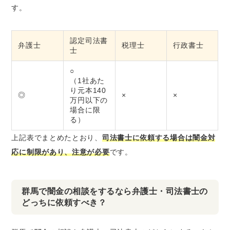
す。
認定司法書
弁護士
税理士
行政書士
士
○
（1社あた
り元本140
◎
×
×
万円以下の
場合に限
る）
上記表でまとめたとおり、
司法書士に依頼する場合は闇金対
応に制限があり、注意が必要
です。
群馬で闇金の相談をするなら弁護士・司法書士の
どっちに依頼すべき？