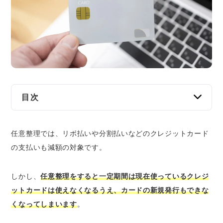
交通事故
遺産相続
労働問題
債権回収
目次
IT・ネット
任意整理をすると、原則クレジットカードは使
任意整理では、リボ払いや分割払いなどのクレジットカード
えなくなる
資金調達
の支払いも減額の対象です。
任意整理の対象にしたクレジットカードは解
約になる
企業法務
任意整理対象外のクレジットカードも更新の
しかし、
任意整理をすると一定期間は現在使っているクレジ
タイミングなどで使えなくなる
ットカードは使えなくなるうえ、カードの新規発行もできな
任意整理後、一定期間はクレジットカードの
くなってしまいます
。
新規発行もできない