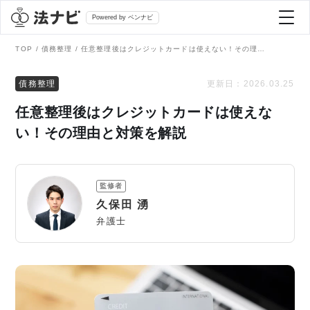
Powered by ベンナビ
TOP
債務整理
任意整理後はクレジットカードは使えない！その理由と対策を解説
記事を探す
債務整理
更新日：
2026.03.25
任意整理後はクレジットカードは使えな
全て
弁護士を探す
い！その理由と対策を解説
法律相談
おすすめ弁護士診断
監修者
刑事事件
久保田 湧
AI Search Premium
弁護士
債務整理
掲載をご検討の弁護士の方へ
離婚問題