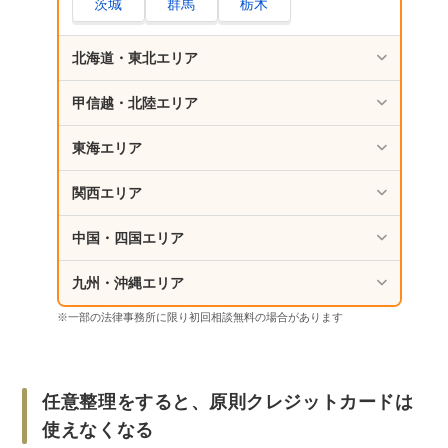
茨城
群馬
栃木
任意整理とクレジットカードについてよくある
質問
北海道・東北エリア
クレジットカードで購入した商品はどうなり
甲信越・北陸エリア
ますか？
クレジットカードのポイントはどうなります
東海エリア
か？
クレジット機能付きのキャッシュカードは作
関西エリア
れますか？
中国・四国エリア
クレジットカードで引き落としをしている場
合はどうなりますか？
九州・沖縄エリア
任意整理中でもカードローンなら審査に通り
※一部の法律事務所に限り初回相談無料の場合があります
ますか？
さいごに｜任意整理でわからないことは専門家
に相談しよう
任意整理をすると、原則クレジットカードは
使えなくなる