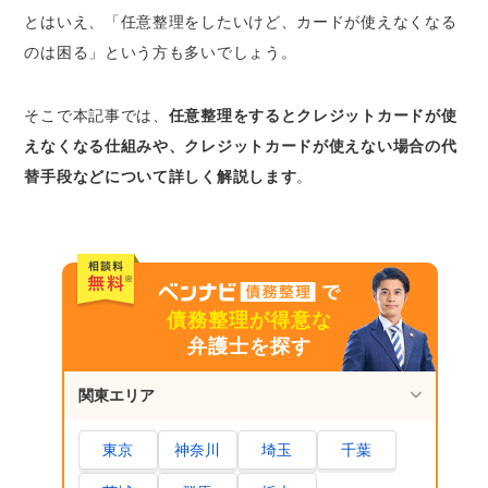
とはいえ、「任意整理をしたいけど、カードが使えなくなる
任意整理をするとクレジットカードはいつまで
使えない？
のは困る」という方も多いでしょう。
任意整理後、最低でも5年はクレジットカー
ドが使えない
そこで本記事では、
任意整理をするとクレジットカードが使
任意整理の対象となった会社では半永久的に
えなくなる仕組みや、クレジットカードが使えない場合の代
カードを作れない可能性も
替手段などについて詳しく解説します
。
任意整理でクレジットカードが使えない場合の
代替手段
家族カード｜家族のクレジットカードは任意
整理の影響がない
債務整理が得意な
デビットカード｜決済と同時に銀行口座から
弁護士を探す
引き落とされる
プリペイドカード｜事前に現金をチャージし
関東エリア
て使用する
スマートフォン決済｜クレジットカードと連
東京
神奈川
埼玉
千葉
携しなければ使える