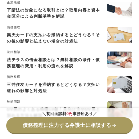
企業法務
下請法の対象になる取引とは？取引内容と資本
金区分による判断基準を解説
債務整理
楽天カードの支払いを滞納するとどうなる？そ
の後の影響と払えない場合の対処法
法律相談
法テラスの借金相談とは？無料相談の条件・債
務整理の費用・利用の流れを解説
債務整理
三井住友カードを滞納するとどうなる？支払い
遅れの影響と対処法
離婚問題
DV男のよくある特徴10個｜見分け方やDV男と
＼初回面談料
0円
事務所あり／
別れる方法も解説
債務整理に注力する弁護士に相談する