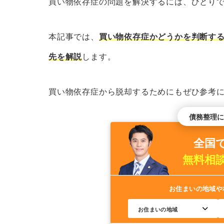
買い物依存症の問題を解決するには、ひとり
3.自助グループ・回復支援施設
買い物依存症による借金トラブルの主な
本記事では、
買い物依存症かどうかを判断す
1.法律事務所
先を解説
します。
2.弁護士会の法律相談センター
3.貸金業相談・紛争解決センター
買い物依存症から脱却するためにもぜひ参考
4.日本クレジットカウンセリング
債務整理に
5.全国銀行協会相談室
全国
さいごに｜買い物依存で困っているなら
無料相
お住まいの地域や