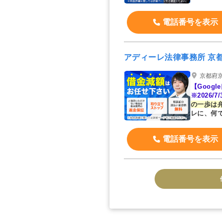
電話番号を表示
アディーレ法律事務所 京
京都府京都
【Goog
※2026
の一歩は
レに、何
電話番号を表示