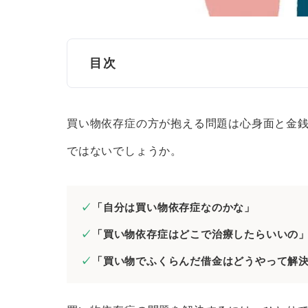
目次
買い物依存症とは？
買い物依存症の方が抱える問題は心身面と金
買い物依存症かどうかを判断する際の3
ではないでしょうか。
1.常に「買い物したい」という
2.買い物という行動をコントロ
「自分は買い物依存症なのかな」
3.過度な買い物により日常生活
「買い物依存症はどこで治療したらいいの
買い物依存症についてサポートをしてく
「買い物でふくらんだ借金はどうやって解
1.精神科・心療内科
2.保健所・精神保健福祉センター