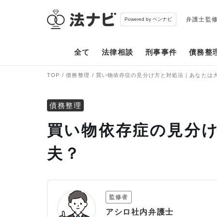
弁護士監
Powered by ベンナビ
全て
法律相談
刑事事件
債務整
TOP
債務整理
買い物依存症の見分け方と対処法｜あなたは
債務整理
買い物依存症の見分
夫？
監修者
アシロ社内弁護士