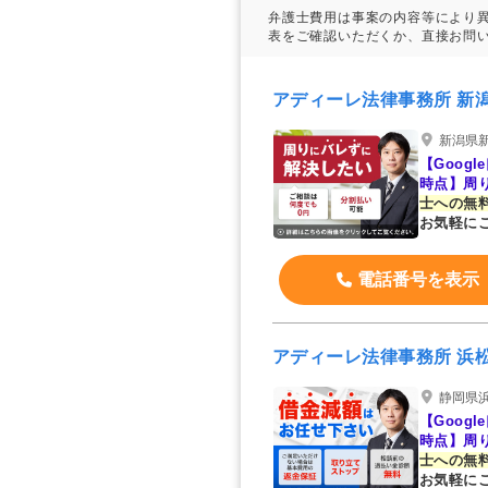
アディーレ法律事務所 新
新潟県新
【Googl
時点】周
士への無
お気軽に
電話番号を表示
アディーレ法律事務所 浜
静岡県浜
【Googl
時点】周
士への無
お気軽に