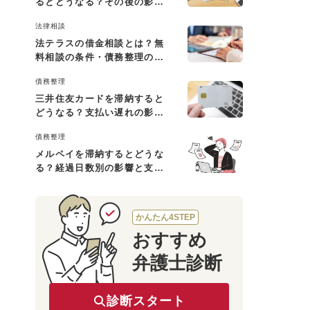
るとどうなる？その後の影響
と払えない場合の対処法
法律相談
法テラスの借金相談とは？無
料相談の条件・債務整理の費
用・利用の流れを解説
債務整理
三井住友カードを滞納すると
どうなる？支払い遅れの影響
と対処法
債務整理
メルペイを滞納するとどうな
る？経過日数別の影響と支払
えないときの対処法
かんたん4STEP
おすすめ
弁護士診断
診断スタート