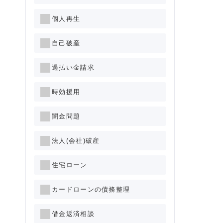
個人再生
自己破産
過払い金請求
時効援用
闇金問題
法人(会社)破産
住宅ローン
カードローンの債務整理
借金返済相談