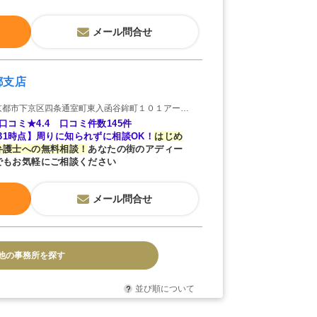
メール問合せ
都支店
市下京区四条通室町東入函谷鉾町１０１アーバンネット四条烏丸ビル５Ｆ
le口コミ★4.4 口コミ件数145件
/7/31時点】周りに知られずに相談OK！
はじめ
弁護士への無料相談！
あなたの街のアディー
でもお気軽にご相談ください
メール問合せ
他の事務所を探す
並び順について