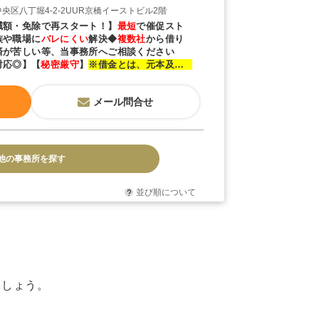
央区八丁堀4-2-2UUR京橋イーストビル2階
減額・免除で再スタート！】
最短
で催促スト
族や職場に
バレにくい
解決◆
複数社
から借り
済が苦しい等、当事務所へご相談ください
対応◎】
【
秘密厳守
】
※借金とは、元本及び利
せた金額をいいます
メール問合せ
他の事務所を探す
並び順について
ましょう。