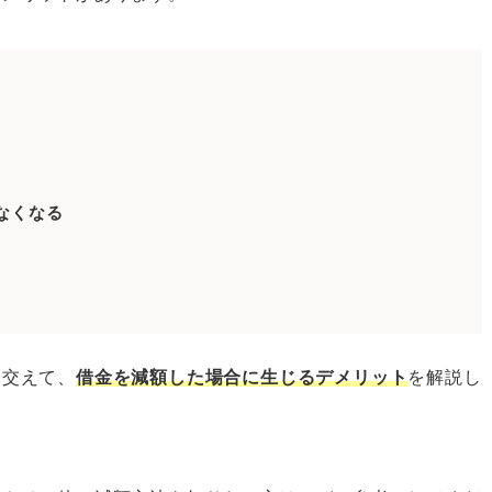
購入できなくなる
なくなる
もらいにくい
い可能性がある
ない
も交えて、
借金を減額した場合に生じるデメリット
を解説し
とになる
がある