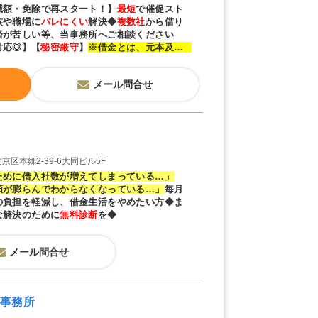
減額・免除で再スタート！】
最短
で催促スト
族や職場に
バレにくい
解決◆
複数社
から借り
済が苦しい等、当事務所へご相談ください
対応◎】
【
秘密厳守
】
※借金とは、元本及び利
せた金額をいいます
メール問合せ
京区本郷2-39-6大同ビル5F
ために借入社数が増えてしまっている…」
額が膨らんでわからなくなっている…」
毎月
の負担を軽減し、借金生活をやめたい方◆ま
な解決のために
無料診断
を◆
メール問合せ
事務所