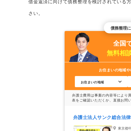
借金返済に向けて債務整理を検討されている
自己破産で借金減額を目指すデメリット
さい。
一定以上の価値がある財産が処分
債務整理に
借金の理由などによっては借金が
全国
官報に氏名や住所が掲載される
無料相
周囲に知られやすい
保証人に借金を肩代わりさせるこ
お住まいの地域や
職業や行動・郵便物に制限がかか
その他の方法で借金減額を目指すデメリ
さいごに
弁護士法人サンク総合法律
東京都中