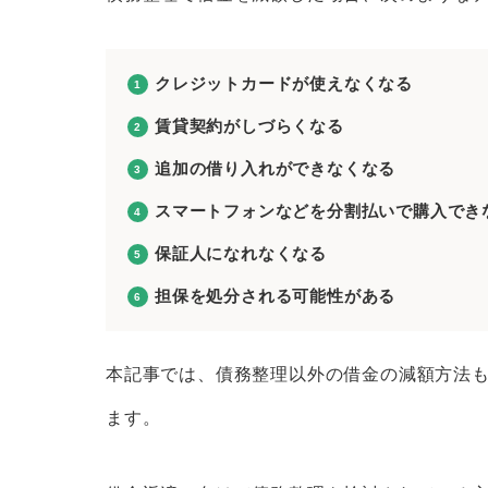
スマートフォンなどを分割払いで
保証人になれなくなる
クレジットカードが使えなくなる
担保を処分される可能性がある
賃貸契約がしづらくなる
任意整理で借金減額を目指すデメリット
追加の借り入れができなくなる
元金は原則として減額できない
スマートフォンなどを分割払いで購入でき
安定した収入がないと手続きして
保証人になれなくなる
希望の条件を聞き入れてもらえな
担保を処分される可能性がある
個人再生で借金減額を目指すデメリット
手続きの対象となる債権者を選べ
本記事では、債務整理以外の借金の減額方法
官報に氏名や住所が掲載される
ます。
保証人に借金を肩代わりさせるこ
手続きが複雑で時間がかかる傾向