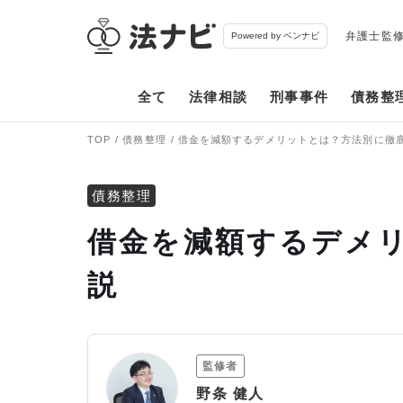
弁護士監
Powered by ベンナビ
全て
法律相談
刑事事件
債務整
TOP
債務整理
借金を減額するデメリットとは？方法別に徹
債務整理
借金を減額するデメ
説
監修者
野条 健人