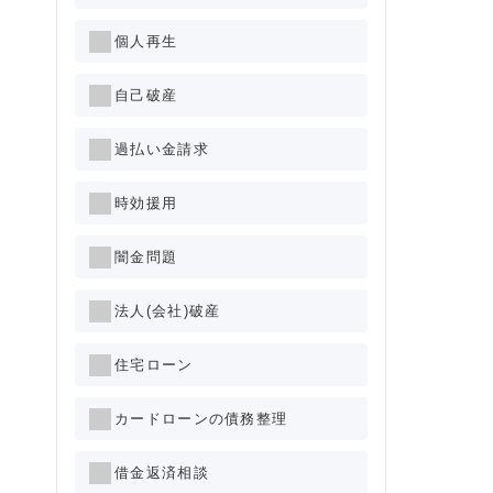
個人再生
自己破産
過払い金請求
時効援用
闇金問題
法人(会社)破産
住宅ローン
カードローンの債務整理
借金返済相談