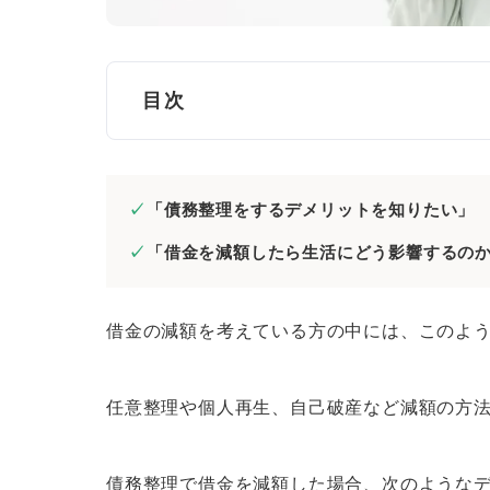
目次
借金減額の方法
「債務整理をするデメリットを知りたい」
債務整理をおこなう | 法律で認
「借金を減額したら生活にどう影響するの
過払い金請求をおこなう | 払い
借り換えやおまとめローンを利用
借金の減額を考えている方の中には、このよ
債務整理で借金減額を目指す場合に共通
クレジットカードが使えなくなる
任意整理や個人再生、自己破産など減額の方
賃貸契約がしづらくなる
追加の借り入れができなくなる
債務整理で借金を減額した場合、次のような