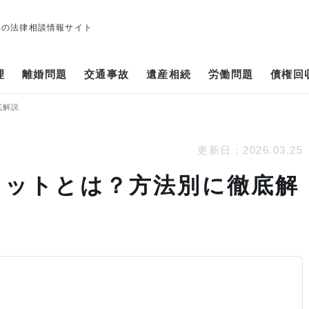
修の法律相談情報サイト
理
離婚問題
交通事故
遺産相続
労働問題
債権回
底解説
更新日：
2026.03.25
リットとは？方法別に徹底解