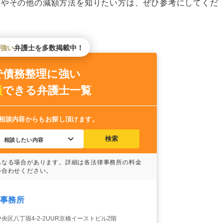
方やその他の減額方法を知りたい方は、ぜひ参考にしてくだ
される
強い
弁護士を多数掲載中！
免除されない場合がある
で債務整理に強い
談
できる
弁護士一覧
とになる
相談内容からもお探し頂けます。
る
検索
ット
事務所
央区八丁堀4-2-2UUR京橋イーストビル2階