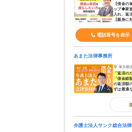
【借金の
ップ◆家
入れ、返
【親身に
息等を併
電話番号を表示
あまた法律事務所
東京都文
「返済の
「借金総
の返済額
ずは最適
弁護士法人サンク総合法律