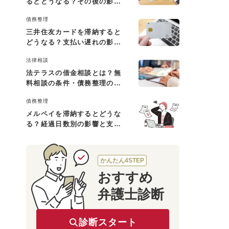
るとどうなる？その後の影響
と払えない場合の対処法
債務整理
三井住友カードを滞納すると
どうなる？支払い遅れの影響
と対処法
法律相談
法テラスの借金相談とは？無
料相談の条件・債務整理の費
用・利用の流れを解説
債務整理
メルペイを滞納するとどうな
る？経過日数別の影響と支払
えないときの対処法
かんたん4STEP
おすすめ
弁護士診断
診断スタート