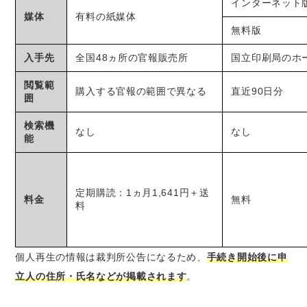
インターネット
媒体
有料の紙媒体
無料版
入手先
全国48ヵ所の官報販売所
国立印刷局のホ
閲覧範
購入する官報の範囲で異なる
直近90日分
囲
検索機
なし
なし
能
定期購読：1ヵ月1,641円＋送
料金
無料
料
個人再生の情報は裁判所公告になるため、
手続き開始後に申
立人の住所・氏名などが掲載されます
。