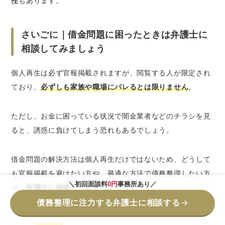
性
もあります。
さいごに｜借金問題に困ったときは弁護士に
相談してみましょう
個人再生は必ず官報掲載されますが、閲覧する人が限定され
ており、
必ずしも家族や職場にバレるとは限りません
。
ただし、お金に困っている状況で闇金業者などのチラシを見
ると、誘惑に負けてしまう恐れもあるでしょう。
借金問題の解決方法は個人再生だけではないため、どうして
も官報掲載を避けたい方や、最適な方法で債務整理したい方
＼初回面談料
0円
事務所あり／
は、
弁護士に相談
してみましょう。
債務整理に注力する弁護士に相談する