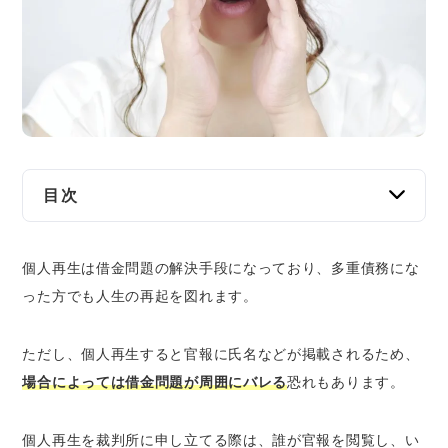
交通事故
遺産相続
労働問題
債権回収
目次
IT・ネット
官報とは？
個人再生は借金問題の解決手段になっており、多重債務にな
官報に掲載される情報
資金調達
った方でも人生の再起を図れます。
官報の閲覧方法
企業法務
個人再生をすると官報に掲載される理由
ただし、個人再生すると官報に氏名などが掲載されるため、
個人再生が官報に掲載される回数と期間
場合によっては借金問題が周囲にバレる
恐れもあります。
個人再生で官報に掲載されるデメリット
個人再生を裁判所に申し立てる際は、誰が官報を閲覧し、い