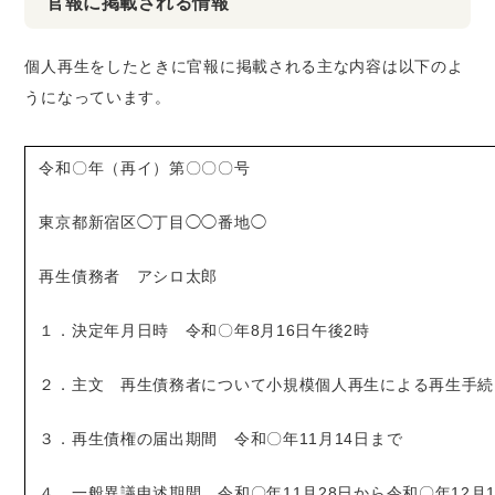
官報に掲載される情報
個人再生をしたときに官報に掲載される主な内容は以下のよ
うになっています。
令和〇年（再イ）第〇〇〇号
東京都新宿区◯丁目◯◯番地◯
再生債務者 アシロ太郎
１．決定年月日時 令和〇年8月16日午後2時
２．主文 再生債務者について小規模個人再生による再生手続
３．再生債権の届出期間 令和〇年11月14日まで
４．一般異議申述期間 令和〇年11月28日から令和〇年12月