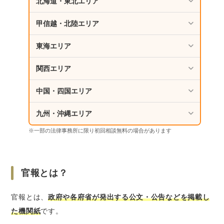
北海道・東北エリア
特定調停｜裁判所を介して返済負担を軽くす
甲信越・北陸エリア
る方法
任意整理｜元金のみの返済にする方法
東海エリア
さいごに｜借金問題に困ったときは弁護士に相
関西エリア
談してみましょう
中国・四国エリア
九州・沖縄エリア
※一部の法律事務所に限り初回相談無料の場合があります
官報とは？
官報とは、
政府や各府省が発出する公文・公告などを掲載し
た機関紙
です。