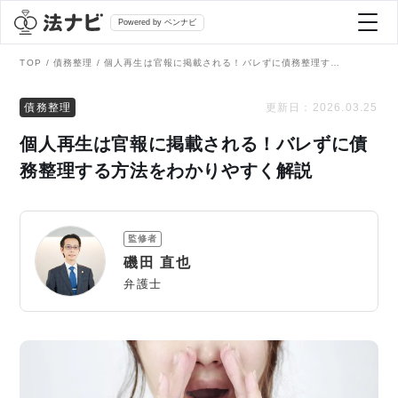
Powered by ベンナビ
TOP
債務整理
個人再生は官報に掲載される！バレずに債務整理する方法をわかりやすく解説
記事を探す
債務整理
更新日：
2026.03.25
個人再生は官報に掲載される！バレずに債
全て
弁護士を探す
務整理する方法をわかりやすく解説
法律相談
おすすめ弁護士診断
監修者
刑事事件
磯田 直也
AI Search Premium
弁護士
債務整理
掲載をご検討の弁護士の方へ
離婚問題