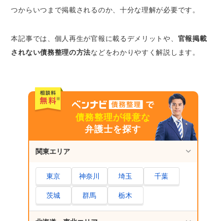
一定期間信用情報機関のブラックリストにも
つからいつまで掲載されるのか、十分な理解が必要です。
載る
官報公告の費用がかかる
本記事では、個人再生が官報に載るデメリットや、
官報掲載
特定の業種にチェックされている
されない債務整理の方法
などをわかりやすく解説します。
闇金の誘惑に負ける恐れがある
個人再生の官報掲載がバレることはある？
個人再生のメリット
借金が5分の1に減額される
債務整理が得意な
借金の理由を問われない
弁護士を探す
条件を満たせばマイホームを残せる
ローンを完済していれば車も残せる
関東エリア
個人再生以外で官報に載るケース
東京
神奈川
埼玉
千葉
自己破産
茨城
群馬
栃木
相続の限定承認
周囲にバレない債務整理の方法