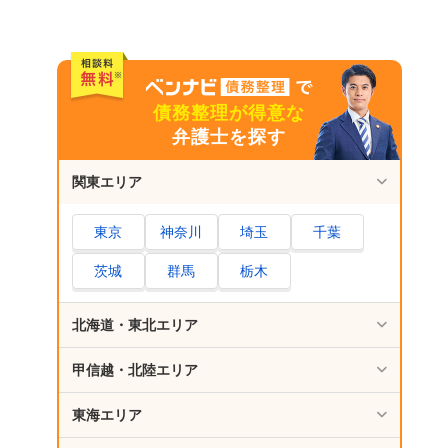
4.過払い金請求のメリット・デメリット
借金救済制度のデメリットを軽減するための対
策
債務整理が得意な
クレジットカードの代替手段を検討する
弁護士を探す
各方法をよく理解し、自分に合った方法を選
ぶ
関東エリア
専門家に相談する
東京
神奈川
埼玉
千葉
借金救済制度を使う際にかかる費用の相場
茨城
群馬
栃木
借金救済制度を正しく使えば費用倒れになる
ことはほぼない
北海道・東北エリア
借金救済制度を使う場合の相談先の選び方
甲信越・北陸エリア
広告から相談するなら運営者は要チェック
予約前に口コミや評判をチェック
東海エリア
債務整理の解決実績の豊富さをチェック