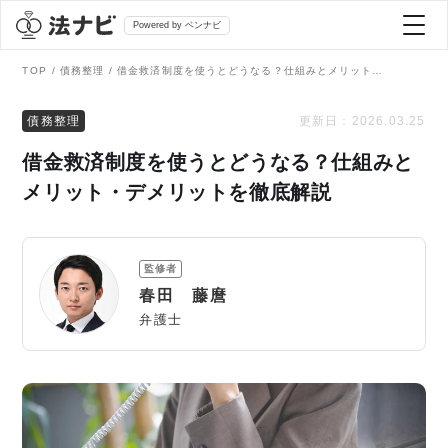
Powered by ベンナビ
TOP
債務整理
借金救済制度を使うとどうなる？仕組みとメリット・デメリットを徹底解説
記事を探す
債務整理
更新日：
2026.03.25
借金救済制度を使うとどうなる？仕組みと
全て
弁護士を探す
メリット・デメリットを徹底解説
法律相談
おすすめ弁護士診断
監修者
刑事事件
春田 藤麿
AI Search Premium
弁護士
債務整理
掲載をご検討の弁護士の方へ
離婚問題