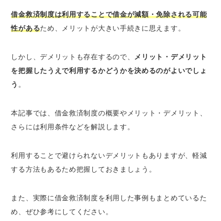
2.自宅や車などの財産を手放さねばならない
借金救済制度は利用することで借金が減額・免除される可能
可能性がある
性がある
ため、メリットが大きい手続きに思えます。
3.制度を使わざるを得なかったことが周囲に
知られる可能性がある
4.職業制限を受けることがある
しかし、デメリットも存在するので、
メリット・デメリット
を把握したうえで利用するかどうかを決めるのがよいでしょ
借金救済制度の仕組み | どんなからくりがある
う
。
の？
借金救済制度の正体は債務整理と過払い金請
本記事では、借金救済制度の概要やメリット・デメリット、
求のこと
さらには利用条件などを解説します。
「国が認めた借金救済制度」とは広告上の表
現で、法律用語ではない
利用することで避けられないデメリットもありますが、軽減
借金救済制度の種類ごとにメリット・デメリッ
する方法もあるため把握しておきましょう。
トがある
1.任意整理のメリット・デメリット
また、実際に借金救済制度を利用した事例もまとめているた
2.個人再生のメリット・デメリット
め、ぜひ参考にしてください。
3.自己破産のメリット・デメリット