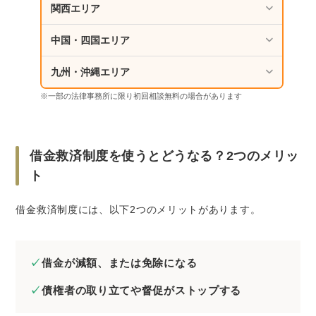
関西エリア
実際に借金救済制度を使った人の事例
周囲に知られず借金300万円を0円にできた事
中国・四国エリア
例
九州・沖縄エリア
自宅を残して1,000万円以上の借金減額に成
功した事例
※一部の法律事務所に限り初回相談無料の場合があります
さいごに｜借金救済制度を適切に活用し借金の
悩みから解放されよう
借金救済制度を使うとどうなる？2つのメリッ
ト
借金救済制度には、以下2つのメリットがあります。
借金が減額、または免除になる
債権者の取り立てや督促がストップする