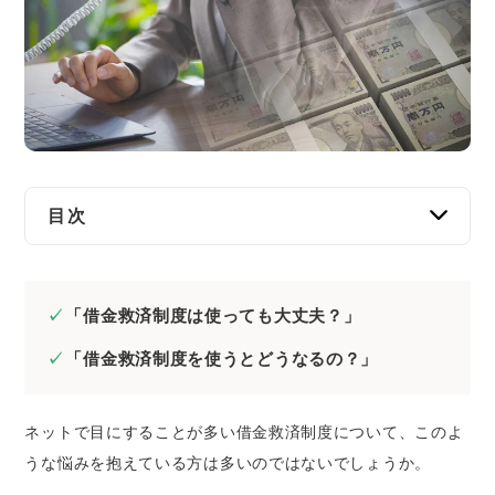
交通事故
遺産相続
労働問題
債権回収
目次
IT・ネット
借金救済制度を使うとどうなる？2つのメリット
1.借金が減額、または免除になる
資金調達
「借金救済制度は使っても大丈夫？」
2.債権者の取り立てや督促がストップする
「借金救済制度を使うとどうなるの？」
企業法務
借金救済制度を使うとどうなる？4つのデメリッ
ト
ネットで目にすることが多い借金救済制度について、このよ
1.ブラックリストに登録され、一定期間はク
うな悩みを抱えている方は多いのではないでしょうか。
レジットカードが使えなくなるなどする