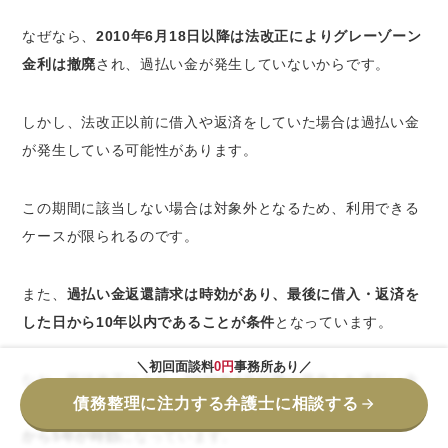
なぜなら、
2010年6月18日以降は法改正によりグレーゾーン
金利は撤廃
され、過払い金が発生していないからです。
しかし、法改正以前に借入や返済をしていた場合は過払い金
が発生している可能性があります。
この期間に該当しない場合は対象外となるため、利用できる
ケースが限られるのです。
また、
過払い金返還請求は時効があり、最後に借入・返済を
した日から10年以内であることが条件
となっています。
＼初回面談料
0円
事務所あり／
なお、民法改正により、2020年4月以降に発生した過払い金
債務整理に注力する弁護士に相談する
返還請求は、
過払い金請求の権利が行使できることを知って
から5年が時効
になっています。