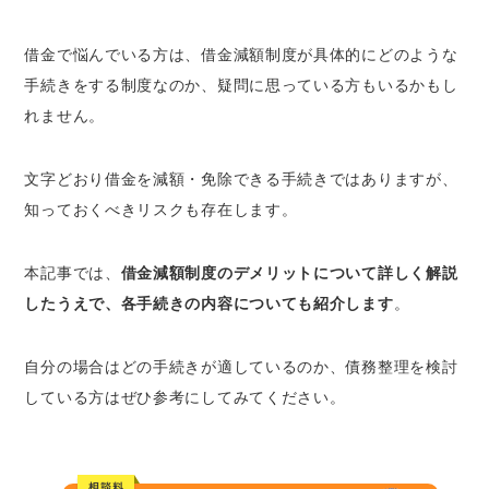
借金減額制度を使う主なメリット
借金で悩んでいる方は、借金減額制度が具体的にどのような
借金減額診断はなぜ無料？からくりはあるの？
手続きをする制度なのか、疑問に思っている方もいるかもし
借金減額制度における方法ごとのデメリット
れません。
任意整理で借金を減額する3つのデメリット
個人再生で借金を減額する5つのデメリット
文字どおり借金を減額・免除できる手続きではありますが、
自己破産で借金を減額する6つのデメリット
知っておくべきリスクも存在します
。
過払い金返還請求で借金を減額する2つのデ
メリット
本記事では、
借金減額制度のデメリットについて詳しく解説
借金減額制度を利用することをおすすめする
したうえで、各手続きの内容についても紹介します
。
人・自力完済をおすすめする人
借金減額制度を利用することをおすすめする
自分の場合はどの手続きが適しているのか、債務整理を検討
人
している方はぜひ参考にしてみてください。
自力で完済したほうがよい人
借金減額によるデメリットについてよくある質
問