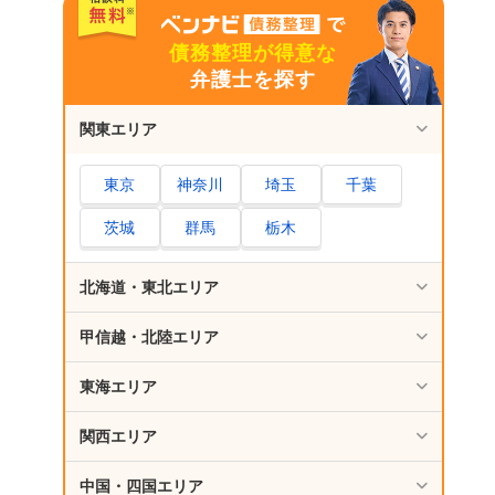
1.借金減額制度を利用したことは周囲にバレ
債務整理が得意な
ますか？
弁護士を探す
2.借金減額制度を利用すると、財産を全て失
ってしまうのですか？
関東エリア
3.借金減額制度を利用したことが戸籍に載り
ますか？
東京
神奈川
埼玉
千葉
4.借金減額制度を利用すると選挙権がなくな
茨城
群馬
栃木
るって本当ですか？
さいごに｜借金減額を考えるなら弁護士へ相談
北海道・東北エリア
甲信越・北陸エリア
東海エリア
関西エリア
中国・四国エリア