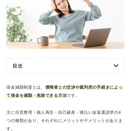
交通事故
遺産相続
労働問題
債権回収
IT・ネット
目次
借金減額制度を使うとどうなる？ | 制度に共通
資金調達
借金減額制度とは、
するデメリット
債権者との交渉や裁判所の手続きによっ
て借金を減額・免除できる方法
です。
一部のケースを除きブラックリストに掲載さ
企業法務
れ、新たな借り入れなどができなくなる
ローン返済が終わっていない高価なものが処
主に任意整理・個人再生・自己破産・過払い金返還請求の4
分されてしまう可能性がある
つの種類があり、それぞれにメリットやデメリットがありま
保証人に迷惑がかかる可能性がある
す。