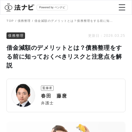
Powered by ベンナビ
TOP
債務整理
借金減額のデメリットとは？債務整理をする前に知っておくべきリスクと注意点を解説
記事を探す
債務整理
更新日：
2026.03.25
借金減額のデメリットとは？債務整理をす
全て
弁護士を探す
る前に知っておくべきリスクと注意点を解
説
法律相談
おすすめ弁護士診断
刑事事件
監修者
AI Search Premium
春田 藤麿
債務整理
弁護士
掲載をご検討の弁護士の方へ
離婚問題