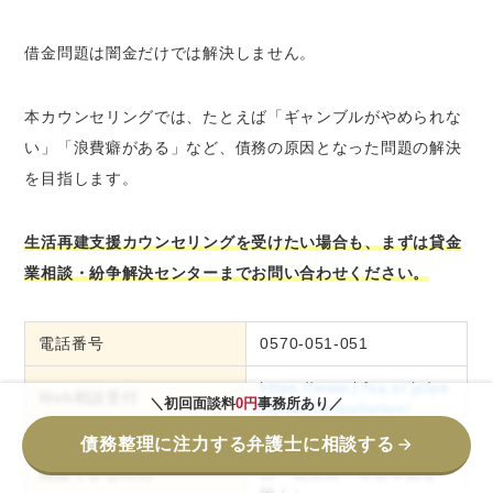
借金問題は闇金だけでは解決しません。
本カウンセリングでは、たとえば「ギャンブルがやめられな
い」「浪費癖がある」など、債務の原因となった問題の解決
を目指します。
生活再建支援カウンセリングを受けたい場合も、まずは貸金
業相談・紛争解決センターまでお問い合わせください。
電話番号
0570-051-051
https://www.j-fsa.or.jp/pe
Web相談受付
＼初回面談料
0円
事務所あり／
rsonal/consultation/
債務整理に注力する弁護士に相談する
9：00～17：00（土・
相談できる時間
日・祝休日・年末年始を