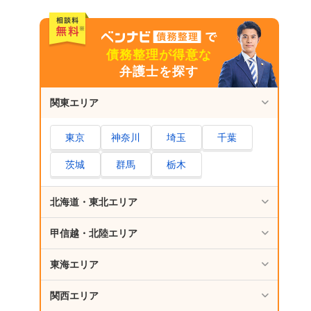
日本貸金業協会
佐賀内の市役所・区役所などの自治体の多重
債務者相談窓口
債務整理が得意な
弁護士を探す
そのほかの闇金相談窓口
佐賀で闇金を弁護士・司法書士に相談・依頼す
関東エリア
るデメリットはあるの？
東京
神奈川
埼玉
千葉
佐賀で闇金を弁護士・司法書士に相談・依頼す
るメリット
茨城
群馬
栃木
返済をしなくて済む
返済したお金が返還される可能性もある
北海道・東北エリア
代理人を立てると取り立てが直接くることが
なくなる
甲信越・北陸エリア
闇金以外の借金に関しても、あなたの状況に
東海エリア
あった提案をしてくれる
関西エリア
さいごに｜佐賀で闇金を相談するならベンナビ