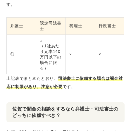
す。
認定司法書
弁護士
税理士
行政書士
士
○
（1社あた
り元本140
◎
×
×
万円以下の
場合に限
る）
上記表でまとめたとおり、
司法書士に依頼する場合は闇金対
応に制限があり、注意が必要
です。
佐賀で闇金の相談をするなら弁護士・司法書士の
どっちに依頼すべき？