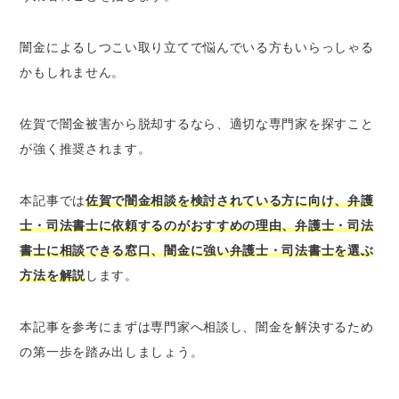
闇金相談の実績を確認する
闇金によるしつこい取り立てで悩んでいる方もいらっしゃる
無料相談を実施している弁護士・司法書士事
務所を選ぶ
かもしれません。
闇金対応にかかる料金が明確だとより安心
口コミや評判が良いか確認する
佐賀で闇金被害から脱却するなら、適切な専門家を探すこと
が強く推奨されます。
佐賀で闇金について弁護士・司法書士に相談で
きるおすすめ窓口
本記事では
佐賀で闇金相談を検討されている方に向け、弁護
ベンナビ債務整理｜初回相談無料・電話相談
士・司法書士に依頼するのがおすすめの理由、弁護士・司法
OKの弁護士が見つかる
書士に相談できる窓口、闇金に強い弁護士・司法書士を選ぶ
法テラス
方法を解説
します。
佐賀県弁護士会
佐賀県司法書士会総合相談センター
本記事を参考にまずは専門家へ相談し、闇金を解決するため
佐賀で闇金について相談できるその他のおすす
の第一歩を踏み出しましょう。
め窓口
福岡財務支局の多重債務相談窓口