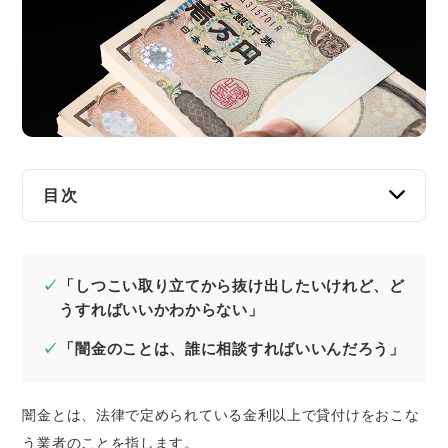
交通事故
遺産相続
労働問題
債権回収
目次
IT・ネット
佐賀で闇金について相談するなら弁護士・司法
書士がおすすめ
資金調達
「しつこい取り立てから抜け出したいけれど、ど
佐賀で闇金の相談をするなら弁護士・司法書
うすればいいかわからない」
士のどっちに依頼すべき？
企業法務
「闇金のことは、誰に相談すればいいんだろう」
佐賀でおすすめの闇金に強い弁護士・司法書士
を選ぶ方法
闇金とは、法律で定められている金利以上で貸付けをおこな
闇金に注力している弁護士・司法書士事務所
う業者のことを指します。
を選ぶ