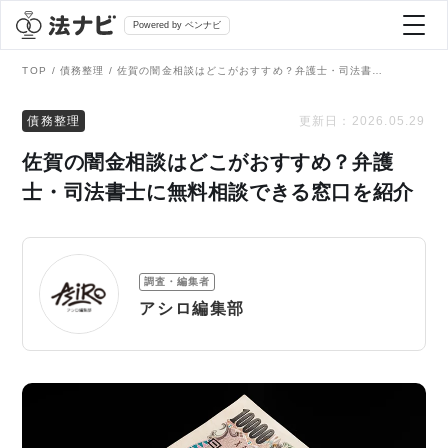
Powered by ベンナビ
TOP
債務整理
佐賀の闇金相談はどこがおすすめ？弁護士・司法書士に無料相談できる窓口を紹介
記事を探す
債務整理
更新日：
2026.05.29
佐賀の闇金相談はどこがおすすめ？弁護
全て
弁護士を探す
士・司法書士に無料相談できる窓口を紹介
法律相談
おすすめ弁護士診断
調査・編集者
刑事事件
アシロ編集部
AI Search Premium
債務整理
掲載をご検討の弁護士の方へ
離婚問題