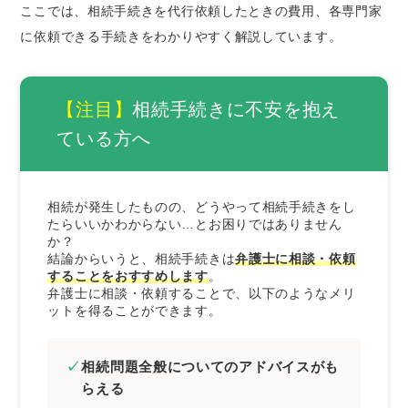
相続手続きの代行を弁護士に依頼したほうがよ
ここでは、相続手続きを代行依頼したときの費用、各専門家
いケース
に依頼できる手続きをわかりやすく解説しています。
複数の問題を同時解決したいとき
紛争解決を依頼したいとき
【注目】
相続手続きに不安を抱え
まとめ｜相続手続きをすべて代行依頼したいと
ている方へ
きは弁護士がおすすめ
相続が発生したものの、
どうやって相続手続きをし
たらいいかわからない…
とお困りではありません
か？
結論からいうと、相続手続きは
弁護士に相談・依頼
することをおすすめします
。
弁護士に相談・依頼することで、以下のようなメリ
ットを得ることができます。
相続問題全般についてのアドバイスがも
らえる