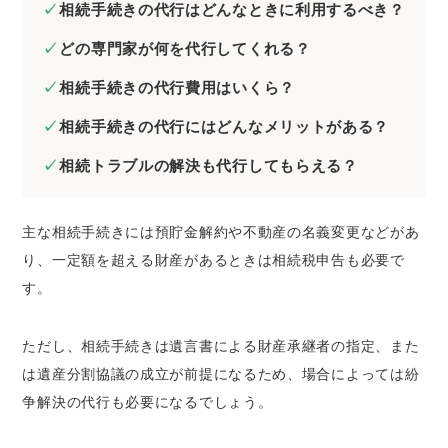
相続手続きの代行はどんなときに利用するべき？
相続手続きを代行依頼できる専門家とメリッ
ト・デメリット
どの専門家が何を代行してくれる？
銀行や信託銀行｜相続財産の運用や管理を任
相続手続きの代行費用はいくら？
せたい方
行政書士｜書類作成を任せたい方
相続手続きの代行にはどんなメリットがある？
司法書士｜相続登記を任せたい方
相続トラブルの解決も代行してもらえる？
税理士｜財産評価や相続税申告を任せたい方
弁護士｜相続手続き全般やトラブル解決を任
せたい方
主な相続手続きには預貯金解約や不動産の名義変更などがあ
り、一定額を超える財産があるときは相続税申告も必要で
相続手続きの代行を依頼したときの費用相場
す。
銀行や信託銀行の費用
行政書士費用
ただし、相続手続きは遺言書による財産承継者の指定、また
司法書士費用
は遺産分割協議の成立が前提になるため、場合によっては紛
税理士費用
争解決の代行も必要になるでしょう。
弁護士費用