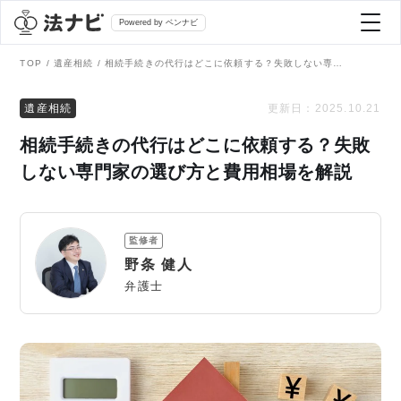
Powered by ベンナビ
TOP
遺産相続
相続手続きの代行はどこに依頼する？失敗しない専門家の選び方と費用相場を解説
記事を探す
遺産相続
更新日：
2025.10.21
相続手続きの代行はどこに依頼する？失敗
全て
弁護士を探す
しない専門家の選び方と費用相場を解説
法律相談
おすすめ弁護士診断
監修者
刑事事件
野条 健人
AI Search Premium
弁護士
債務整理
掲載をご検討の弁護士の方へ
離婚問題