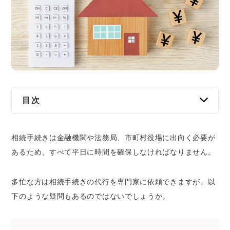
交通事故
遺産相続
労働問題
債権回収
目次
IT・ネット
相続手続きの代行を依頼すべきケース
相続手続きは金融機関や法務局、市町村役場に出向く必要が
相続財産や相続人の調査が難航している
資金調達
あるため、すべて平日に時間を確保しなければなりません。
遺言書や遺産分割協議書の書き方がわからな
い
企業法務
多忙な方は相続手続きの代行を専門家に依頼できますが、以
相続財産に不動産がある
下のような疑問もあるのではないでしょうか。
相続税が発生する
相続争いが発生している