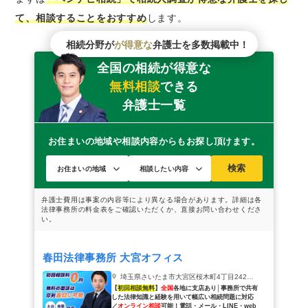
て、相談することをおすすめ
します。
相続分野が
が得意な
弁護士を多数掲載中！
全国の相続が得意な
無料相談
できる
弁護士一覧
お住まいの地域や相談内容からもお探し頂けます。
検索
春田法律事務所 大宮オフィス
埼玉県さいたま市大宮区桜木町4丁目242鐘塚ビル2階
【
初回相談無料
】
全国
各地に支店あり│事務所で共有
した法律知識と経験を用いて幅広い相続問題に対応
／
オンライン相談
可能！
電話・メール・LINE・web