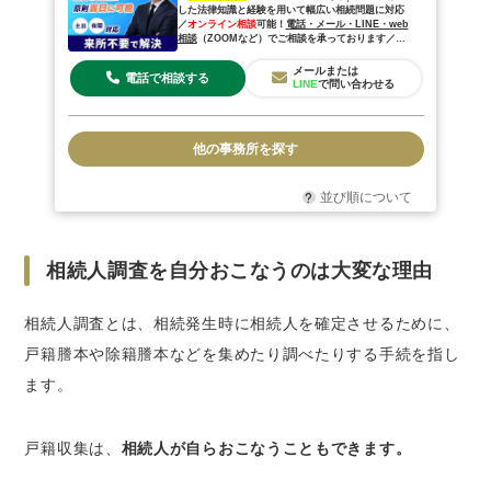
した法律知識と経験を用いて幅広い相続問題に対応
／
オンライン相談
可能！
電話・メール・LINE・web
相談
（
ZOOM
など
）でご相談を承っております／
来
所相談
も歓迎◎
メールまたは
電話で相談する
LINE
で問い合わせる
他の事務所を探す
並び順について
相続人調査を自分おこなうのは大変な理由
相続人調査とは、相続発生時に相続人を確定させるために、
戸籍謄本や除籍謄本などを集めたり調べたりする手続を指し
ます。
戸籍収集は、
相続人が自らおこなうこともできます。