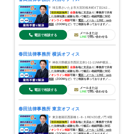
埼玉県さいたま市大宮区桜木町4丁目242鐘塚ビル2階
【
初回相談無料
】
全国
各地に支店あり│事務所で共有
した法律知識と経験を用いて幅広い相続問題に対応
／
オンライン相談
可能！
電話・メール・LINE・web
相談
（
ZOOM
など
）でご相談を承っております／
来
所相談
も歓迎◎
メールまたは
電話で相談する
LINE
で問い合わせる
春田法律事務所 横浜オフィス
神奈川県横浜市西区北幸1‐11‐11NMF横浜西口ビル7階
【
初回相談無料
】
全国
各地に支店あり│事務所で共有
した法律知識と経験を用いて幅広い相続問題に対応
／
オンライン相談
可能！
電話・メール・LINE・web
相談
（
ZOOM
など
）でご相談を承っております／
来
所相談
も歓迎◎
メールまたは
電話で相談する
LINE
で問い合わせる
春田法律事務所 東京オフィス
東京都港区⻄新橋１-８-１REVZO虎ノ門 9階
【
初回相談無料
】
全国
各地に支店あり│事務所で共有
した法律知識と経験を用いて幅広い相続問題に対応
／
オンライン相談
可能！
電話・メール・LINE・web
相談
（
ZOOM
など
）でご相談を承っております／
来