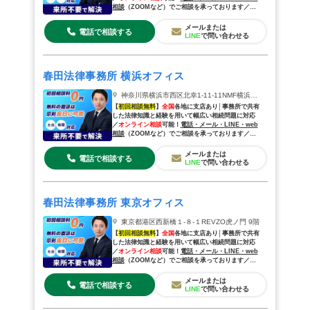
相談
（
ZOOM
など
）でご相談を承っております／
来
所相談
も歓迎◎
メールまたは
電話で相談する
LINE
で問い合わせる
春田法律事務所 横浜オフィス
神奈川県横浜市西区北幸1‐11‐11NMF横浜西口ビル7階
【
初回相談無料
】
全国
各地に支店あり│事務所で共有
した法律知識と経験を用いて幅広い相続問題に対応
／
オンライン相談
可能！
電話・メール・LINE・web
相談
（
ZOOM
など
）でご相談を承っております／
来
所相談
も歓迎◎
メールまたは
電話で相談する
LINE
で問い合わせる
春田法律事務所 東京オフィス
東京都港区⻄新橋１-８-１REVZO虎ノ門 9階
【
初回相談無料
】
全国
各地に支店あり│事務所で共有
した法律知識と経験を用いて幅広い相続問題に対応
／
オンライン相談
可能！
電話・メール・LINE・web
相談
（
ZOOM
など
）でご相談を承っております／
来
所相談
も歓迎◎
メールまたは
電話で相談する
LINE
で問い合わせる