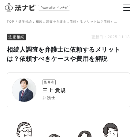
Powered by ベンナビ
TOP
遺産相続
相続人調査を弁護士に依頼するメリットは？依頼すべきケースや費用を解説
記事を探す
遺産相続
更新日：
2025.11.18
相続人調査を弁護士に依頼するメリット
全て
弁護士を探す
は？依頼すべきケースや費用を解説
法律相談
おすすめ弁護士診断
監修者
刑事事件
三上 貴規
AI Search Premium
弁護士
債務整理
掲載をご検討の弁護士の方へ
離婚問題