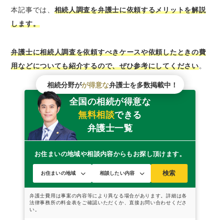
迅速に相続人調査をおこなえる
本記事では、
相続人調査を弁護士に依頼するメリットを解説
します。
相続人調査を弁護士に依頼すべきケース
被相続人の本籍地が何度も変わっている場合
弁護士に相続人調査を依頼すべきケースや依頼したときの費
相続関係が複雑になりそうな場合
用などについても紹介するので、ぜひ参考にしてください
。
忙しくて調査する時間が取れない場合
相続分野が
が得意な
弁護士を多数掲載中！
相続人調査を弁護士に依頼するときの費用
全国の相続が得意な
相続人調査が得意な弁護士の選び方
無料相談
できる
相続トラブルの解決実績が多い弁護士を選択
弁護士一覧
する
相続人調査について複数の事務所に相談して
お住まいの地域や相談内容からもお探し頂けます。
みる
検索
相続人調査が得意な弁護士を探すなら「ベンナ
ビ相続」
相続人調査に関するよくある質問
Q.ほかの相続人と連絡が取れない場合はどう