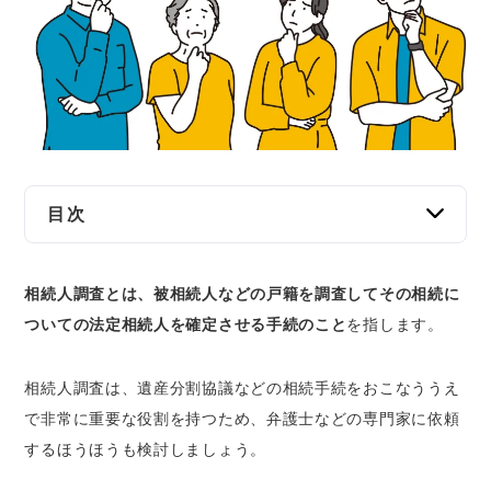
交通事故
遺産相続
労働問題
債権回収
目次
IT・ネット
相続人調査を自分おこなうのは大変な理由
相続人調査とは、被相続人などの戸籍を調査してその相続に
1.本籍地以外から戸籍を取り寄せる必要があ
資金調達
ついての法定相続人を確定させる手続のこと
を指します。
るから
2.子どもや直系尊属の戸籍を取り寄せる必要
企業法務
があるから
相続人調査は、遺産分割協議などの相続手続をおこなううえ
で非常に重要な役割を持つため、弁護士などの専門家に依頼
相続人調査を弁護士に依頼するメリット
するほうほうも検討しましょう。
相続人調査の不備を防止できる