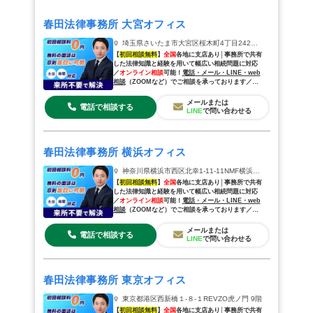
すればいい？
春田法律事務所 大宮オフィス
Q.弁護士には相続人調査以外のサポートも依
埼玉県さいたま市大宮区桜木町4丁目242鐘塚ビル2階
頼できる？
【
初回相談無料
】
全国
各地に支店あり│事務所で共有
した法律知識と経験を用いて幅広い相続問題に対応
／
オンライン相談
可能！
電話・メール・LINE・web
まとめ｜相続人調査は弁護士に相談しよう
相談
（
ZOOM
など
）でご相談を承っております／
来
所相談
も歓迎◎
メールまたは
電話で相談する
LINE
で問い合わせる
春田法律事務所 横浜オフィス
神奈川県横浜市西区北幸1‐11‐11NMF横浜西口ビル7階
【
初回相談無料
】
全国
各地に支店あり│事務所で共有
した法律知識と経験を用いて幅広い相続問題に対応
／
オンライン相談
可能！
電話・メール・LINE・web
相談
（
ZOOM
など
）でご相談を承っております／
来
所相談
も歓迎◎
メールまたは
電話で相談する
LINE
で問い合わせる
春田法律事務所 東京オフィス
東京都港区⻄新橋１-８-１REVZO虎ノ門 9階
【
初回相談無料
】
全国
各地に支店あり│事務所で共有