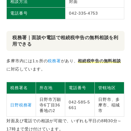
相談方法
対面
電話番号
042-335-4753
税務署｜面談や電話で相続税申告の無料相談を利
用できる
多摩市内には1ヵ所の
税務署
があり、
相続税申告の無料相談
に対応しています。
税務署名
所在地
電話番号
管轄地区
日野市万願
日野市、多
042-585-5
日野税務署
寺6丁目36
摩市、稲城
661
番地の2
市
対面及び電話での相談が可能で、いずれも平日の8時30分～
17時まで受け付けています。