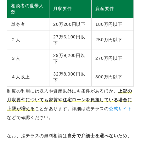
相談者の世帯人
月収要件
資産要件
数
単身者
20万200円以下
180万円以下
27万6,100円以
２人
250万円以下
下
29万9,200円以
３人
270万円以下
下
32万8,900円以
４人以上
300万円以下
下
制度の利用には収入や資産以外にも条件があるほか、
上記の
月収要件についても家賃や住宅ローンを負担している場合に
上限が増える
ことがあります。詳細は法テラスの
公式サイト
などで確認ください。
なお、法テラスの無料相談は
自分で弁護士を選べない
ため、