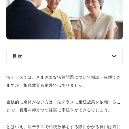
交通事故
遺産相続
労働問題
債権回収
目次
IT・ネット
法テラスに相続放棄を依頼する場合の費用はど
法テラスでは、さまざまな法律問題について相談・依頼でき
のくらい？
資金調達
ますが、相続放棄も例外ではありません。
法テラスを通さず弁護士に相続放棄を依頼す
る場合とどのくらい費用は違う？
企業法務
金銭的に余裕がない方は、法テラスに相続放棄を依頼するこ
法テラスに相続放棄を依頼する際の資力条件
とで、費用を抑えつつ確実に手続きができるでしょう。
【民事法律扶助制度の利用要件】
法テラスに相続放棄を依頼するメリット
とはいえ、法テラスで相続放棄をする際にかかる費用は気に
相続放棄にかかる費用をおさえられる