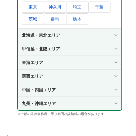
東京
神奈川
埼玉
千葉
相続放棄を専門家へ依頼する場合の費用が高く
なるケースとは
茨城
群馬
栃木
相続財産の調査も依頼する場合
北海道・東北エリア
相続放棄の期限ぎりぎりで依頼する場合
相続放棄の期限を過ぎて依頼する場合
甲信越・北陸エリア
相続人全員が相続放棄をしていた場合
東海エリア
相続放棄の依頼は弁護士と司法書士のどちらに
したほうがよい？
関西エリア
弁護士に依頼したほうがよいケース
中国・四国エリア
司法書士に依頼したほうがよいケース
九州・沖縄エリア
さいごに | 相続放棄の手続きに不安があれば弁
護士の無料相談を活用しよう
※一部の法律事務所に限り初回相談無料の場合があります