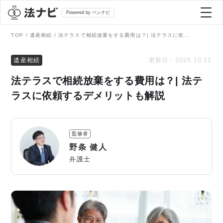
Powered by ベンナビ
TOP
遺産相続
法テラスで相続放棄をする費用は？| 法テラスに依頼するデメリットも解説
記事を探す
遺産相続
更新日：
2025.10.21
法テラスで相続放棄をする費用は？| 法テ
全て
弁護士を探す
ラスに依頼するデメリットも解説
法律相談
おすすめ弁護士診断
監修者
刑事事件
野条 健人
AI Search Premium
弁護士
債務整理
掲載をご検討の弁護士の方へ
離婚問題