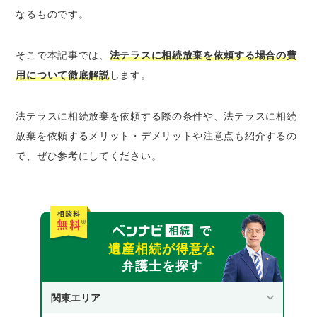
なるものです。
無料で法律相談を受けられる
弁護士費用を立て替えてもらうことができる
そこで本記事では、
法テラスに相続放棄を依頼する場合の費
法テラスに相続放棄を依頼するデメリット・注
用について徹底解説
します。
意点
審査に時間がかかる
法テラスに相続放棄を依頼する際の条件や、法テラスに相続
相続放棄の期限に間に合わなくなる可能性が
放棄を依頼するメリット・デメリットや注意点も紹介するの
ある
で、ぜひ参考にしてください。
依頼先の弁護士を選ぶことができない
相続放棄の手続きは自分でできる？法テラスや
専門家に依頼した方がよい？
相続放棄に必要な手続きの流れ
遺産相続が得意な
相続放棄の手続きを自分でおこなっても問題
弁護士を探す
ないと考えられるケース
相続放棄の手続きを法テラスや専門家に任せ
関東エリア
たほうがよいケース