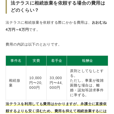
法テラスに相続放棄を依頼する場合の費用は
どのくらい？
法テラスに相続放棄を依頼する際にかかる費用は、
おおむね
4万円～6万円
です。
費用の内訳は以下のとおりです。
事件名
実費
着手金
報酬金
原則としてなしとす
る。
10,000
33,000
相続放
ただし、事案が複雑
円〜20,
円〜44,
棄
困難な場合は、離
000円
000円
婚・認知等請求事件
に準ずる。
法テラスを利用しても費用はかかりますが、弁護士に直接依
頼するよりも安く済むため、費用を抑えて相続放棄するには