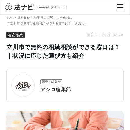
Powered by ベンナビ
TOP
遺産相続
埼玉県の弁護士に法律相談
立川市で無料の相続相談ができる窓口は？｜状況に応じた選び方も紹介
記事を探す
遺産相続
更新日：
2026.02.20
立川市で無料の相続相談ができる窓口は？
全て
弁護士を探す
｜状況に応じた選び方も紹介
法律相談
おすすめ弁護士診断
調査・編集者
刑事事件
アシロ編集部
AI Search Premium
債務整理
掲載をご検討の弁護士の方へ
離婚問題