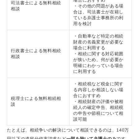
司法書士による無料相続
・その他の問題がある場
相談
合は、司法書士が在籍し
ている弁護士事務所の利
用を検討
・自動車など特定の相続
財産の名義変更が必要な
場合に利用する
行政書士による無料相続
・相続に関する対応範囲
相談
が狭いため、何が必要か
明確にわかっている場合
に利用する
・相続税など税金に関す
る内容しか相談しない場
合におすすめ
税理士による無料相続相
・相続財産の評価や被相
談
続人の確定申告、相続税
の申告や節税について相
談可能
たとえば、相続争いの解決について相談できるのは、140万
円以下の遺留分侵害請求など
一部を除いて弁護士のみ
です。