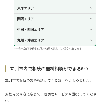
弁護士｜相続全般や相続争いの解決について
東海エリア
無料相談をしたいとき
立川市で相続の無料相談をするときの5つのコツ
関西エリア
相談したい内容や事実関係を明確にしておく
中国・四国エリア
なるべく早めに相談する
事実関係に関するメモや、戸籍謄本・財産目
九州・沖縄エリア
録などの資料を持参する
※一部の法律事務所に限り初回相談無料の場合があります
自分にとって不利な事実も正直に話す
憶測を持ち込まない
立川市内で相続の無料相談ができる8つ
東京都の相続トラブル事情｜2023年の調停件数
は1,768件
立川市で相続の無料相談ができる窓口をまとめました。
さいごに｜立川市で相続の悩みがある方は無料
相談を活用しよう
お悩みの内容に応じて、適切なサービスを選択してくださ
い。