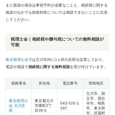
また面談の場合は事前予約が必要なことと、相続税に関する
相談のなかでも
節税対策については相談できない
ことに注意
してください。
税理士会｜相続税や贈与税についての無料相談が
可能
東京税理士会
では立川市内に1ヵ所の支部を設置しており、
電話や面談で
相続税に関する無料相談
を受け付けています。
税務署名
所在地
電話番号
管轄地区
立川市、国
立市、国分
東京税理士
東京都立川
042-525-1
寺市、昭島
会 立川支
市曙町2丁
397
市、東大和
部
目38-5
市、武蔵村