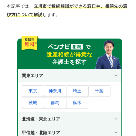
東京弁護士会｜相続全般に関する無料相談が
本記事では、
立川市で相続相談ができる窓口や、相談先の選
可能
び方について解説
します。
地方法務局｜相続登記に関する無料相談が可
能
税務署｜面談や電話で相続税申告の無料相談
を利用できる
税理士会｜相続税や贈与税についての無料相
遺産相続が得意な
談が可能
弁護士を探す
法テラス｜一定条件を満たせば弁護士や司法
関東エリア
書士に無料相談が可能
立川市で相続の無料相談ができる専門家
東京
神奈川
埼玉
千葉
税理士｜相続税の申告手続きや節税に関して
茨城
群馬
栃木
相談したい場合
行政書士｜預金解約や車の名義変更について
北海道・東北エリア
相談したい場合
司法書士｜相続登記の無料相談をしたいとき
甲信越・北陸エリア