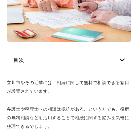
交通事故
遺産相続
労働問題
債権回収
目次
IT・ネット
立川市内で相続の無料相談ができる8つ
立川市やその近隣には、相続に関して無料で相談できる窓口
法律事務所｜弁護士に無料相談ができる
資金調達
が設置されています。
立川市役所｜弁護士の無料相談が平日と夜間
に利用可能
企業法務
弁護士や税理士への相談は抵抗がある、という方でも、役所
東京都の行政書士会｜遺言など相続手続きに
関する無料相談が可能
の無料相談などを活用することで相続に関する悩みを気軽に
東京司法書士会｜相続登記に関する無料相談
整理できるでしょう。
が可能