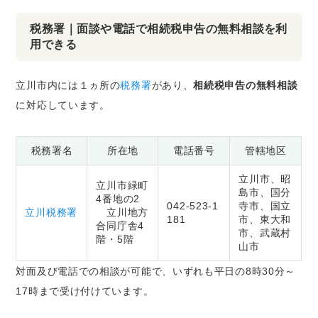
税務署｜面談や電話で相続税申告の無料相談を利
用できる
立川市内には１ヵ所の
税務署
があり、
相続税申告の無料相談
に対応しています。
税務署名
所在地
電話番号
管轄地区
立川市、昭
立川市緑町
島市、国分
4番地の2
042-523-1
寺市、国立
立川税務署
立川地方
181
市、東大和
合同庁舎4
市、武蔵村
階・5階
山市
対面及び電話での相談が可能で、いずれも平日の8時30分～
17時まで受け付けています。