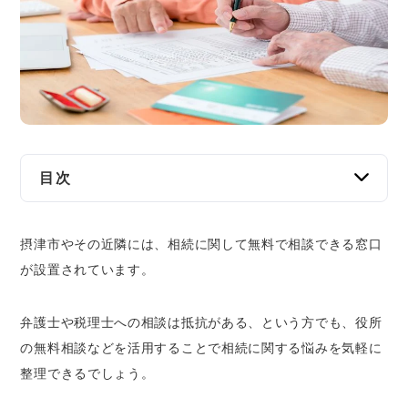
交通事故
遺産相続
労働問題
債権回収
目次
IT・ネット
摂津市内で相続の無料相談ができる窓口8つ
摂津市やその近隣には、相続に関して無料で相談できる窓口
法律事務所｜弁護士に無料相談ができる
資金調達
が設置されています。
摂津市役所｜弁護士の無料相談が平日と夜間
に利用可能
企業法務
弁護士や税理士への相談は抵抗がある、という方でも、役所
大阪府の行政書士会｜遺言など相続手続きに
関する無料相談が可能
の無料相談などを活用することで相続に関する悩みを気軽に
大阪府司法書士会｜相続登記に関する無料相
整理できるでしょう。
談が可能