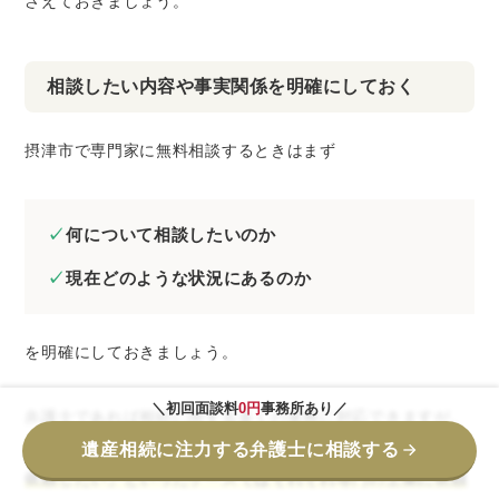
さえておきましょう。
相談したい内容や事実関係を明確にしておく
摂津市で専門家に無料相談するときはまず
何について相談したいのか
現在どのような状況にあるのか
を明確にしておきましょう。
＼初回面談料
0円
事務所あり／
弁護士であれば相続に関する多くの業務に対応できますが、
それでも
「相続した財産の名義を変更したい」「相続登記を
遺産相続に注力する弁護士に相談する
依頼したい」といったケースではそれぞれ専門の士業に依頼