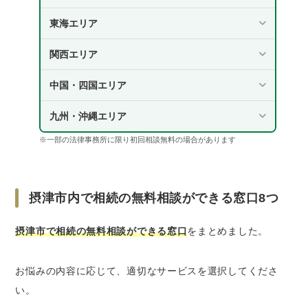
弁護士｜相続全般や相続争いの解決について
東海エリア
無料相談をしたいとき
摂津市で相続の無料相談をするときの5つのコツ
関西エリア
相談したい内容や事実関係を明確にしておく
中国・四国エリア
なるべく早めに相談する
事実関係に関するメモや、戸籍謄本・財産目
九州・沖縄エリア
録などの資料を持参する
※一部の法律事務所に限り初回相談無料の場合があります
自分にとって不利な事実も正直に話す
憶測を持ち込まない
摂津市内で相続の無料相談ができる窓口8つ
大阪府の相続トラブル事情｜2023年の調停件数
は1,032件
摂津市で相続の無料相談ができる窓口
をまとめました。
さいごに｜摂津市で相続の悩みがある方は無料
相談を活用しよう
お悩みの内容に応じて、適切なサービスを選択してくださ
い。