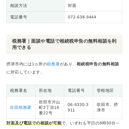
相談方法
対面
電話番号
072-638-9444
税務署｜面談や電話で相続税申告の無料相談を利
用できる
摂津市内には1ヵ所の
税務署
があり、
相続税申告の無料相談
に対応しています。
税務署名
所在地
電話番号
管轄地区
吹田市片山
06-6330-3
吹田市、摂
吹田税務署
町3丁目16
911
津市
番22号
対面及び電話での相談が可能
で、いずれも平日の8時30分～