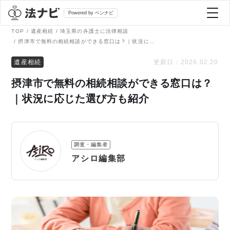
Powered by ベンナビ
TOP
遺産相続
埼玉県の弁護士に法律相談
摂津市で無料の相続相談ができる窓口は？｜状況に応じた選び方も紹介
記事を探す
遺産相続
更新日：
2026.02.20
摂津市で無料の相続相談ができる窓口は？
全て
弁護士を探す
｜状況に応じた選び方も紹介
法律相談
おすすめ弁護士診断
調査・編集者
刑事事件
アシロ編集部
AI Search Premium
債務整理
掲載をご検討の弁護士の方へ
離婚問題