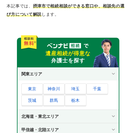
大阪府弁護士会｜相続全般に関する無料相談
本記事では、
摂津市で相続相談ができる窓口や、相談先の選
が可能
び方について解説
します。
地方法務局｜相続登記に関する無料相談が可
能
税務署｜面談や電話で相続税申告の無料相談
を利用できる
税理士会｜相続税や贈与税についての無料相
遺産相続が得意な
談が可能
弁護士を探す
法テラス｜一定条件を満たせば弁護士や司法
関東エリア
書士に無料相談が可能
摂津市で相続の無料相談ができる専門家
東京
神奈川
埼玉
千葉
税理士｜相続税の申告手続きや節税に関して
茨城
群馬
栃木
相談したい場合
行政書士｜預金解約や車の名義変更について
北海道・東北エリア
相談したい場合
司法書士｜相続登記の無料相談をしたいとき
甲信越・北陸エリア