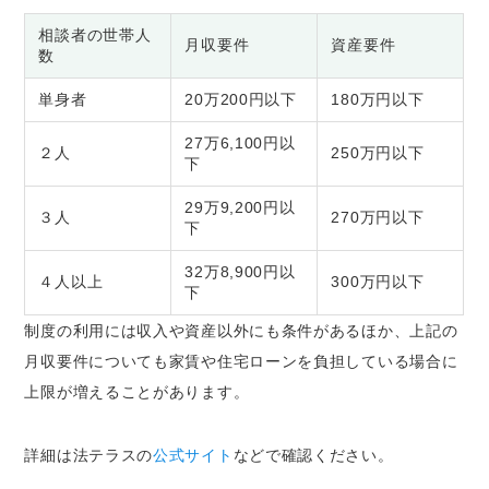
相談者の世帯人
月収要件
資産要件
数
単身者
20万200円以下
180万円以下
27万6,100円以
２人
250万円以下
下
29万9,200円以
３人
270万円以下
下
32万8,900円以
４人以上
300万円以下
下
制度の利用には収入や資産以外にも条件があるほか、上記の
月収要件についても家賃や住宅ローンを負担している場合に
上限が増えることがあります。
詳細は法テラスの
公式サイト
などで確認ください。