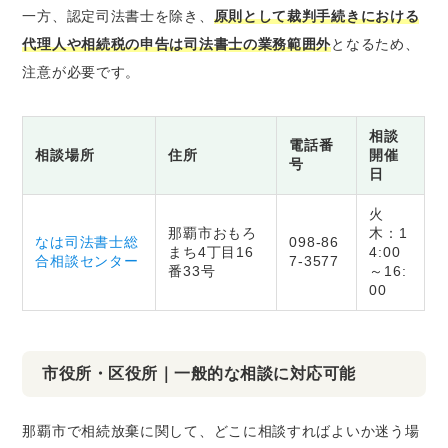
一方、認定司法書士を除き、
原則として裁判手続きにおける
代理人や相続税の申告は司法書士の業務範囲外
となるため、
注意が必要です。
相談
電話番
相談場所
住所
開催
号
日
火
那覇市おもろ
木：1
なは司法書士総
098-86
まち4丁目16
4:00
合相談センター
7-3577
番33号
～16:
00
市役所・区役所｜一般的な相談に対応可能
那覇市で相続放棄に関して、どこに相談すればよいか迷う場