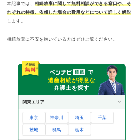
本記事では、
相続放棄に関して無料相談ができる窓口や、そ
【司法書士に依頼した場合は約1万円～】
れぞれの特徴、依頼した場合の費用などについて詳しく解説
します。
那覇市で弁護士に相続放棄の依頼をして解決し
た事例を紹介
解決事例1 Aさん
相続放棄に不安を抱いている方はぜひご覧ください。
解決事例2 Bさん
解決事例3 Cさん
相続放棄に関するよくある質問5選
1. 相続放棄の期限はいつまでですか？過ぎて
遺産相続が得意な
しまった場合はどうなりますか？
弁護士を探す
2. 相続放棄をすると、具体的にどうなります
関東エリア
か？他の相続人への影響は？
3. 相続放棄をしたいのですが、何から始めれ
東京
神奈川
埼玉
千葉
ばよいですか？必要書類は？
4. 相続放棄をすると、生命保険金や遺族年金
茨城
群馬
栃木
は受け取れますか？