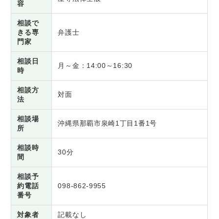
容
相談で
きる専
弁護士
門家
相談日
月～金：14:00～16:30
時
相談方
対面
法
相談場
沖縄県那覇市泉崎1丁目1番1号
所
相談時
30分
間
相談予
約電話
098-862-9955
番号
対象者
記載なし