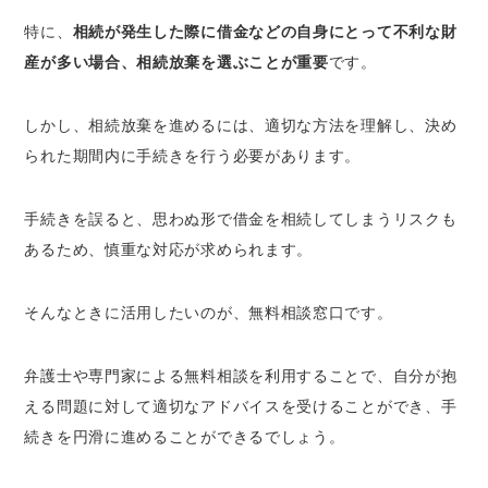
無料相談できる
特に、
相続が発生した際に借金などの自身にとって不利な財
家庭裁判所｜相続放棄の手続きに関してのみ
産が多い場合、相続放棄を選ぶことが重要
です。
相談可能
那覇市で相続放棄の無料相談をするなら弁護
しかし、相続放棄を進めるには、適切な方法を理解し、決め
士・司法書士どちらがおすすめ？ケース別に解
られた期間内に手続きを行う必要があります。
説
那覇市で相続放棄の無料相談をする際のポイン
手続きを誤ると、思わぬ形で借金を相続してしまうリスクも
ト3つ
あるため、慎重な対応が求められます。
1. 現在の自分の状況を正直に、具体的に話す
2. 相続放棄をすべきかどうか迷っているな
そんなときに活用したいのが、無料相談窓口です。
ら、その理由や不安を率直に相談する
3. 被相続人の財産一覧をできる限り詳細に作
弁護士や専門家による無料相談を利用することで、自分が抱
成し、関係書類を持参する
える問題に対して適切なアドバイスを受けることができ、手
相続放棄を弁護士・司法書士に依頼した場合の
続きを円滑に進めることができるでしょう。
費用相場
【弁護士に依頼した場合は約5万～10万円】