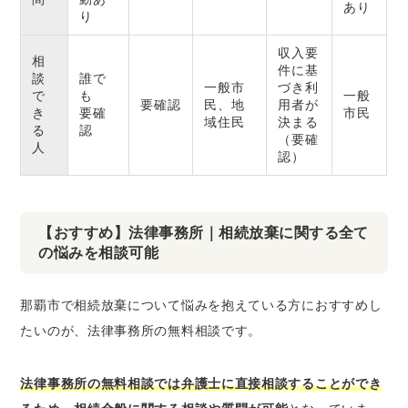
あり
り
収入要
相
件に基
談
誰で
一般市
づき利
で
も
一般
要確認
民、地
用者が
き
要確
市民
域住民
決まる
る
認
（要確
人
認）
【おすすめ】法律事務所｜相続放棄に関する全て
の悩みを相談可能
那覇市で相続放棄について悩みを抱えている方におすすめし
たいのが、法律事務所の無料相談です。
法律事務所の無料相談では弁護士に直接相談することができ