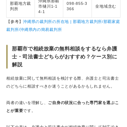
沖縄県那覇
那覇地方裁
098-855-3
市樋川1-1
全地域含む
判所
366
4-1
【参考】
沖縄県の裁判所の所在地 | 那覇地方裁判所/那覇家庭
裁判所/沖縄県内の簡易裁判所
那覇市で相続放棄の無料相談をするなら弁護
士・司法書士どちらがおすすめ？ケース別に
解説
相続放棄に関して無料相談を検討する際、弁護士と司法書士
のどちらに相談すべきか迷うことがあるかもしれません。
両者の違いを理解し、
ご自身の状況に合った専門家を選ぶこ
とが重要
です。
以下の表は、弁護士と司法書士が相続放棄に関して対応でき