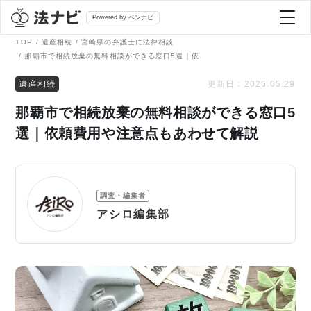
Powered by ベンナビ
TOP
遺産相続
宮崎県の弁護士に法律相談
那覇市で相続放棄の無料相談ができる窓口5選｜依頼費用や注意点もあわせて解説
記事を探す
遺産相続
更新日：
2026.05.29
那覇市で相続放棄の無料相談ができる窓口5
全て
弁護士を探す
選｜依頼費用や注意点もあわせて解説
法律相談
おすすめ弁護士診断
調査・編集者
刑事事件
アシロ編集部
AI Search Premium
債務整理
掲載をご検討の弁護士の方へ
離婚問題