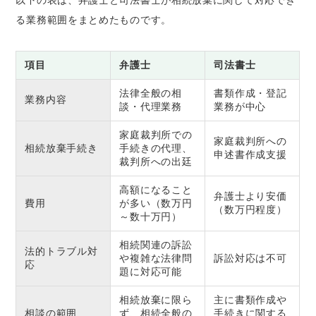
る業務範囲をまとめたものです。
項目
弁護士
司法書士
法律全般の相
書類作成・登記
業務内容
談・代理業務
業務が中心
家庭裁判所での
家庭裁判所への
相続放棄手続き
手続きの代理、
申述書作成支援
裁判所への出廷
高額になること
弁護士より安価
費用
が多い（数万円
（数万円程度）
～数十万円）
相続関連の訴訟
法的トラブル対
や複雑な法律問
訴訟対応は不可
応
題に対応可能
相続放棄に限ら
主に書類作成や
相談の範囲
ず、相続全般の
手続きに関する