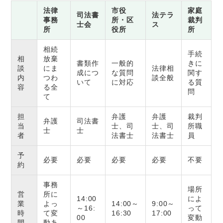
法律
市役
家庭
司法書
法テラ
事務
所・区
裁判
士会
ス
所
役所
所
相続
手続
相
放棄
書類作
一般的
きに
談
にま
法律相
成につ
な質問
関す
内
つわ
談全般
いて
に対応
る質
容
る全
問
て
担
弁護
弁護
裁判
弁護
司法書
当
士、司
士、司
所職
士
士
者
法書士
法書士
員
予
必要
必要
必要
必要
不要
約
事務
場所
営
所に
14:00
によ
業
よっ
14:00～
9:00～
～16:
って
時
て変
16:30
17:00
00
変動
間
動あ