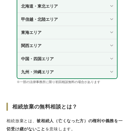
5. 相続放棄の手続きは自分でもできますか？
北海道・東北エリア
弁護士や司法書士に依頼するメリットは？
甲信越・北陸エリア
さいごに｜ 那覇市で相続放棄に悩んでいるなら
ベンナビ相続がおすすめ
東海エリア
関西エリア
中国・四国エリア
九州・沖縄エリア
※一部の法律事務所に限り初回相談無料の場合があります
相続放棄の無料相談とは？
相続放棄とは、
被相続人（亡くなった方）の権利や義務を一
切受け継がないこと
を意味します。