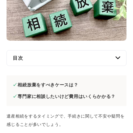
交通事故
遺産相続
労働問題
債権回収
目次
IT・ネット
相続放棄の無料相談とは？
那覇市で相続放棄の無料相談ができる窓口5選
資金調達
相続放棄をすべきケースは？
【おすすめ】法律事務所｜相続放棄に関する
専門家に相談したいけど費用はいくらかかる？
全ての悩みを相談可能
企業法務
司法書士会｜書類作成についてアドバイスを
受けられる
遺産相続をするタイミングで、手続きに関して不安や疑問を
市役所・区役所｜一般的な相談に対応可能
感じることが多いでしょう。
法テラス｜収入や世帯人数などの条件一致で