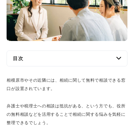
交通事故
遺産相続
労働問題
債権回収
目次
IT・ネット
相模原市内で相続の無料相談ができる窓口8つ
相模原市やその近隣には、相続に関して無料で相談できる窓
相模原市役所｜弁護士の無料相談が平日と夜
資金調達
口が設置されています。
間に利用可能
神奈川県の行政書士会｜遺言など相続手続き
企業法務
に関する無料相談が可能
弁護士や税理士への相談は抵抗がある、という方でも、役所
神奈川県司法書士会｜相続登記に関する無料
の無料相談などを活用することで相続に関する悩みを気軽に
相談が可能
整理できるでしょう。
神奈川県弁護士会｜相続全般に関する無料相