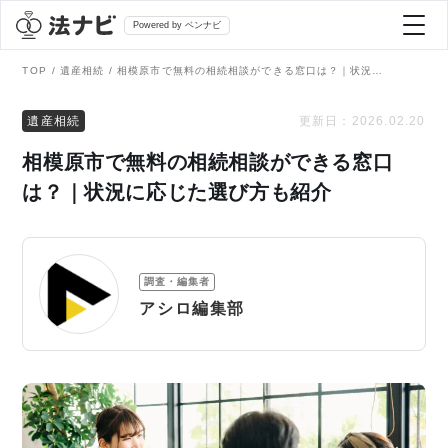
Powered by ベンナビ
TOP
遺産相続
相模原市で無料の相続相談ができる窓口は？｜状況に応じた選び方も紹介
記事を探す
遺産相続
更新日：
2026.02.20
相模原市で無料の相続相談ができる窓口
全て
弁護士を探す
は？｜状況に応じた選び方も紹介
法律相談
おすすめ弁護士診断
調査・編集者
刑事事件
アシロ編集部
AI Search Premium
債務整理
掲載をご検討の弁護士の方へ
離婚問題