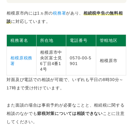
相模原市内には1ヵ所の
税務署
があり、
相続税申告の無料相
談
に対応しています。
税務署名
所在地
電話番号
管轄地区
相模原市中
相模原税務
央区富士見
0570-00-5
相模原市
署
6丁目4番1
901
4号
対面及び電話での相談が可能で、いずれも平日の8時30分～
17時まで受け付けています。
また面談の場合は事前予約が必要なことと、相続税に関する
相談のなかでも
節税対策については相談できない
ことに注意
してください。