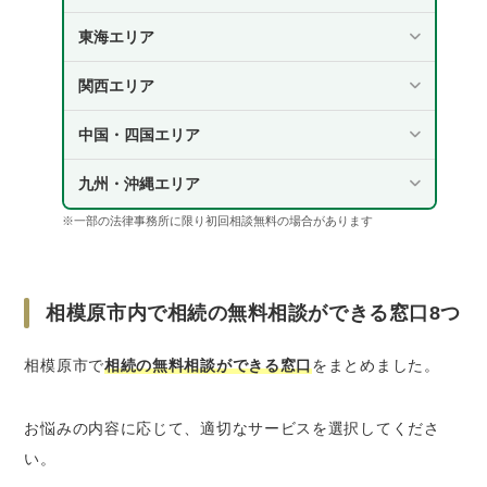
無料相談をしたいとき
東海エリア
相続問題が得意な相模原市の弁護士を探すなら
「ベンナビ相続」を使うのがおすすめ！
関西エリア
相模原市で相続の無料相談をするときの5つのコ
中国・四国エリア
ツ
相談したい内容や事実関係を明確にしておく
九州・沖縄エリア
なるべく早めに相談する
※一部の法律事務所に限り初回相談無料の場合があります
事実関係に関するメモや、戸籍謄本・財産目
録などの資料を持参する
自分にとって不利な事実も正直に話す
相模原市内で相続の無料相談ができる窓口8つ
憶測を持ち込まない
相模原市で
相続の無料相談ができる窓口
をまとめました。
相模原市の相続トラブル事情｜2022年の調停件
数は877件
さいごに｜相模原市で相続の悩みがある方は無
お悩みの内容に応じて、適切なサービスを選択してくださ
料相談を活用しよう
い。