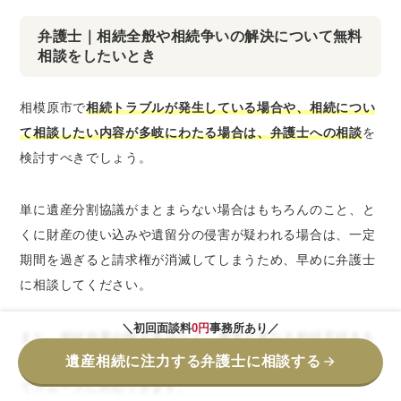
弁護士｜相続全般や相続争いの解決について無料
相談をしたいとき
相模原市で
相続トラブルが発生している場合や、相続につい
て相談したい内容が多岐にわたる場合は、弁護士への相談
を
検討すべきでしょう。
単に遺産分割協議がまとまらない場合はもちろんのこと、と
くに財産の使い込みや遺留分の侵害が疑われる場合は、一定
期間を過ぎると請求権が消滅してしまうため、早めに弁護士
に相談してください。
＼初回面談料
0円
事務所あり／
また、相続放棄や限定承認など、通常と異なる相続手続きを
遺産相続に注力する弁護士に相談する
検討している場合も、法的知識のある弁護士に相談すること
でスムーズに対応できます。