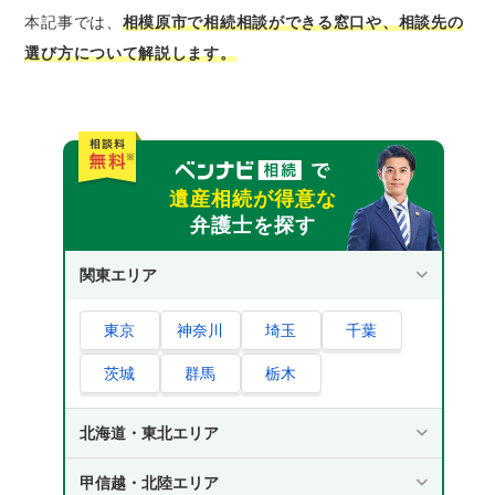
談が可能
本記事では、
相模原市で相続相談ができる窓口や、相談先の
地方法務局｜相続登記に関する無料相談が可
選び方について解説します。
能
税務署｜面談や電話で相続税申告の無料相談
を利用できる
税理士会｜相続税や贈与税についての無料相
談が可能
遺産相続が得意な
法テラス｜一定条件を満たせば弁護士や司法
弁護士を探す
書士に無料相談が可能
関東エリア
相模原市で相続の無料相談ができる専門家
税理士｜相続税の申告手続きや節税に関して
東京
神奈川
埼玉
千葉
相談したい場合
茨城
群馬
栃木
行政書士｜預金解約や車の名義変更について
相談したい場合
北海道・東北エリア
司法書士｜相続登記の無料相談をしたいとき
弁護士｜相続全般や相続争いの解決について
甲信越・北陸エリア