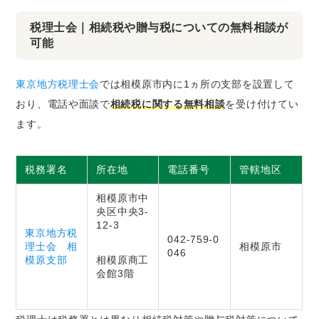
税理士会｜相続税や贈与税についての無料相談が
可能
東京地方税理士会
では相模原市内に1ヵ所の支部を設置して
おり、電話や面談で
相続税に関する無料相談
を受け付けてい
ます。
税務署名
所在地
電話番号
管轄地区
相模原市中
央区中央3-
12-3
東京地方税
042-759-0
理士会 相
相模原市
046
模原支部
相模原商工
会館3階