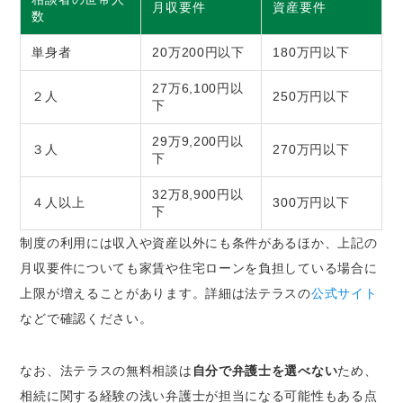
月収要件
資産要件
数
単身者
20万200円以下
180万円以下
27万6,100円以
２人
250万円以下
下
29万9,200円以
３人
270万円以下
下
32万8,900円以
４人以上
300万円以下
下
制度の利用には収入や資産以外にも条件があるほか、上記の
月収要件についても家賃や住宅ローンを負担している場合に
上限が増えることがあります。詳細は法テラスの
公式サイト
などで確認ください。
なお、法テラスの無料相談は
自分で弁護士を選べない
ため、
相続に関する経験の浅い弁護士が担当になる可能性もある点