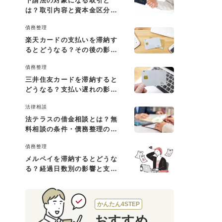
下請法の対象になる取引と
は？取引内容と資本金区分に
よる判断基準を解説
債務整理
楽天カードの支払いを滞納す
るとどうなる？その後の影響
と払えない場合の対処法
債務整理
三井住友カードを滞納すると
どうなる？支払い遅れの影響
と対処法
法律相談
法テラスの借金相談とは？無
料相談の条件・債務整理の費
用・利用の流れを解説
債務整理
メルペイを滞納するとどうな
る？経過日数別の影響と支払
えないときの対処法
かんたん4STEP
おすすめ