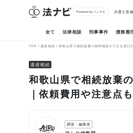
弁護士監
Powered by ベンナビ
全て
法律相談
刑事事件
債務整
TOP
遺産相続
和歌山県で相続放棄の無料相談ができる窓口
遺産相続
和歌山県で相続放棄の
｜依頼費用や注意点
調査・編集者