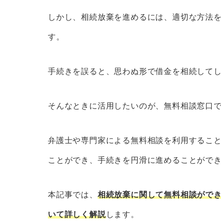
和歌山県で相続放棄の無料相談をする際
しかし、相続放棄を進めるには、適切な方法
1. 現在の自分の状況を正直に、
す。
2. 相続放棄をすべきかどうか
3. 被相続人の財産一覧をでき
手続きを誤ると、思わぬ形で借金を相続して
相続放棄を弁護士・司法書士に依頼した
【弁護士に依頼した場合は約5万～
そんなときに活用したいのが、無料相談窓口
【司法書士に依頼した場合は約1
弁護士や専門家による無料相談を利用するこ
和歌山県で弁護士に相続放棄の依頼をし
ことができ、手続きを円滑に進めることがで
解決事例1 Aさん
解決事例2 Bさん
本記事では、
相続放棄に関して無料相談がで
解決事例3 Cさん
いて詳しく解説
します。
相続放棄に関するよくある質問5選