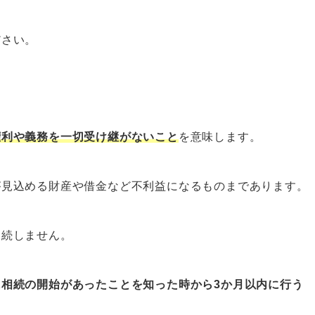
ですか？過ぎてしまった場合はどうなりますか？
ださい。
にどうなりますか？他の相続人への影響は？
、何から始めればよいですか？必要書類は？
金や遺族年金は受け取れますか？
もできますか？弁護士や司法書士に依頼するメリット
権利や義務を一切受け継がないこと
を意味します。
いるならベンナビ相続がおすすめ
が見込める財産や借金など不利益になるものまであります。
相続しません。
に相続の開始があったことを知った時から3か月以内に行う