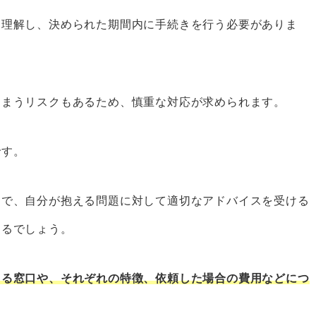
のポイント3つ
を理解し、決められた期間内に手続きを行う必要がありま
具体的に話す
迷っているなら、その理由や不安を率直に相談する
る限り詳細に作成し、関係書類を持参する
しまうリスクもあるため、慎重な対応が求められます。
場合の費用相場
10万円】
です。
万円～】
とで、自分が抱える問題に対して適切なアドバイスを受ける
て解決した事例を紹介
きるでしょう。
きる窓口や、それぞれの特徴、依頼した場合の費用などにつ