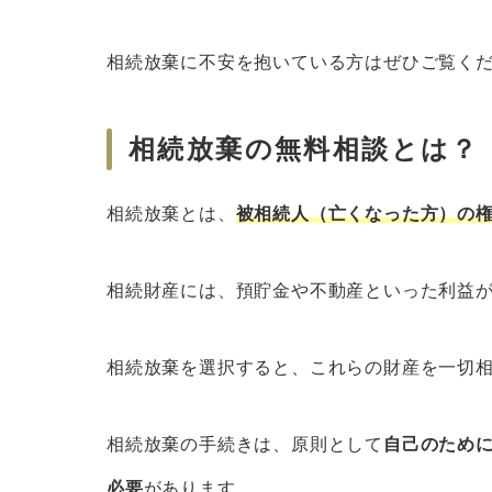
1. 相続放棄の期限はいつまで
相続放棄に不安を抱いている方はぜひご覧く
2. 相続放棄をすると、具体的
3. 相続放棄をしたいのですが
相続放棄の無料相談とは？
4. 相続放棄をすると、生命保険
5. 相続放棄の手続きは自分で
相続放棄とは、
被相続人（亡くなった方）の
は？
さいごに｜和歌山県で相続放棄に悩んで
相続財産には、預貯金や不動産といった利益
相続放棄を選択すると、これらの財産を一切
相続放棄の手続きは、原則として
自己のため
必要
があります。