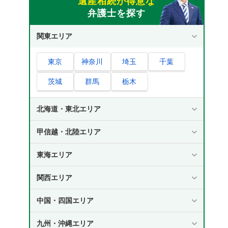
遺産相続が得意な
大学進学費用｜扶養義務の範囲内とみなされ
弁護士を探す
る教育費・学費
特別受益には持ち戻しという特別な制度がある
関東エリア
特別受益の持ち戻しとは
東京
神奈川
埼玉
千葉
特別受益の持ち戻しに時効はない
特別受益の主張期限は相続開始から10年
茨城
群馬
栃木
【例も解説】特別受益の持ち戻しを計算するた
北海道・東北エリア
めのステップ
STEP①：みなし相続財産の総額を算出する
甲信越・北陸エリア
STEP②：みなし相続財産を法定相続分に基
東海エリア
づいて分割する
STEP③：特別受益額を差し引いて最終的な
関西エリア
相続分を確定する
中国・四国エリア
特別受益を示すための具体的な証拠の一例
特別受益を示すための証拠を集めるためのステ
九州・沖縄エリア