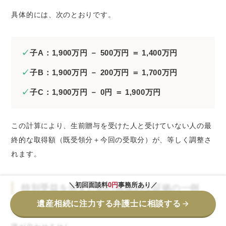
具体的には、次のとおりです。
子A：1,900万円 － 500万円 ＝ 1,400万円
子B：1,900万円 － 200万円 ＝ 1,700万円
子C：1,900万円 － 0円 ＝ 1,900万円
この計算により、生前贈与を受けた人と受けていない人の最
終的な取得額（既受領分＋今回の受取分）が、等しく調整さ
れます。
＼初回面談料
0円
事務所あり／
特別受益を示すための具体的な証拠の一例
遺産相続に注力する弁護士に相談する
特別受益を主張するには、
贈与の事実を裏づける客観的な証