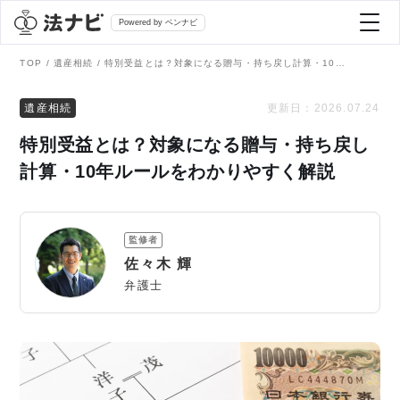
Powered by ベンナビ
TOP
遺産相続
特別受益とは？対象になる贈与・持ち戻し計算・10年ルールをわかりやすく解説
記事を探す
遺産相続
更新日：
2026.07.24
特別受益とは？対象になる贈与・持ち戻し
全て
弁護士を探す
計算・10年ルールをわかりやすく解説
法律相談
おすすめ弁護士診断
監修者
刑事事件
佐々木 輝
AI Search Premium
弁護士
債務整理
掲載をご検討の弁護士の方へ
離婚問題