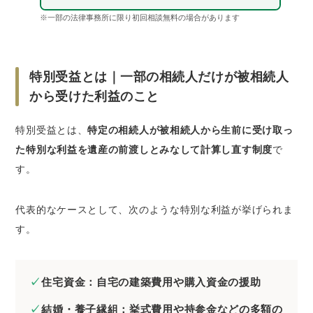
ップ
※一部の法律事務所に限り初回相談無料の場合があります
特別受益があったことを主張するときのステッ
プ
STEP①：遺産分割協議での主張
特別受益とは｜一部の相続人だけが被相続人
STEP②：遺産分割調停を申し立てる
から受けた利益のこと
STEP③：遺産分割審判へ移行する
特別受益とは、
特定の相続人が被相続人から生前に受け取っ
特別受益のトラブルを避けたいときは弁護士に
た特別な利益を遺産の前渡しとみなして計算し直す制度
で
依頼するのがおすすめな理由
す。
1. 冷静かつ建設的な話し合いが可能になる
2. 法的根拠にもとづいた「妥当な分割案」が
代表的なケースとして、次のような特別な利益が挙げられま
示される
す。
3. トラブルを未然に防ぎ、将来のリスクを最
小化できる
特別受益に詳しい弁護士を探すならベンナビ相
住宅資金：自宅の建築費用や購入資金の援助
続がおすすめ
結婚・養子縁組：挙式費用や持参金などの多額の