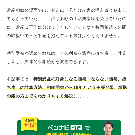
遺贈｜遺言書によって特定の人や団体に譲る
財産
遺産相続の場面では、例えば「兄だけが家の購入資金を出し
結婚・養子縁組のための贈与｜結婚・養子縁
てもらっていた」、「姉は多額の生活費援助を受けていたの
組に際して支出した贈与
に、遺産は平等に分けようとしている」など共同相続人の間
不動産や購入資金の贈与｜土地・建物の贈与
の取扱いで不公平感を抱えている方は少なくありません。
や購入資金として渡した金銭
事業資金や自社株の贈与｜独立・開業のため
特別受益が認められれば、その利益を遺産に持ち戻して計算
の資金援助・会社株式の生前贈与
し直し、具体的な相続分を調整できます。
節税目的の生前贈与｜相続財産を減らすため
におこなった暦年贈与など
本記事では、
特別受益の対象になる贈与・ならない贈与、持
特別受益の対象とならない主な4つの贈与
ち戻しの計算方法、相続開始から10年という主張期限、証拠
挙式費用・結納金｜結婚の儀礼的費用
の集め方までをわかりやすく解説
します。
生命保険金｜被相続人が保険料を負担しても
受取人固有の財産として扱われる保険金
死亡退職金｜会社の規定に基づいて支給され
る退職金