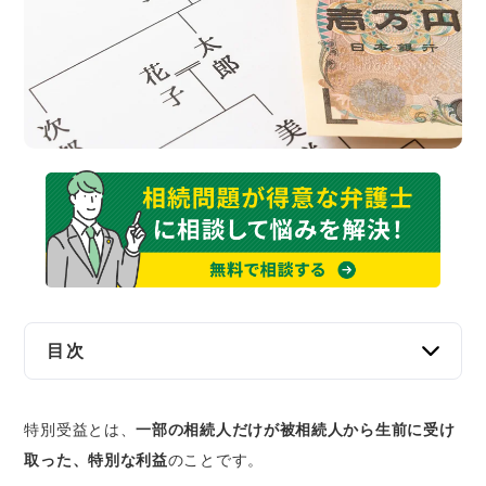
交通事故
遺産相続
労働問題
債権回収
IT・ネット
資金調達
目次
企業法務
特別受益とは｜一部の相続人だけが被相続人か
特別受益とは、
ら受けた利益のこと
一部の相続人だけが被相続人から生前に受け
取った、特別な利益
のことです。
特別受益の対象となる主な5つの贈与