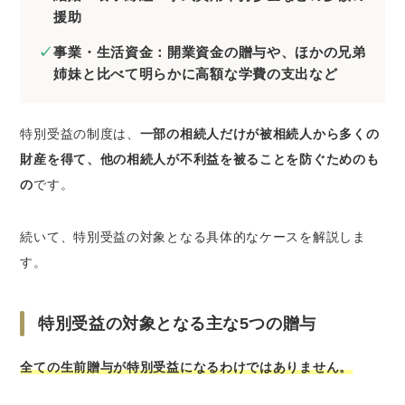
特別受益を弁護士に相談して成功につながった3
援助
つの事例
特別受益を主張して不均衡な生前贈与を調整
事業・生活資金：開業資金の贈与や、ほかの兄弟
できたケース
姉妹と比べて明らかに高額な学費の支出など
生前贈与の特別受益によって平等な分割を実
現できたケース
特別受益の制度は、
一部の相続人だけが被相続人から多くの
特別受益に関してよくある質問
財産を得て、他の相続人が不利益を被ることを防ぐためのも
の
です。
Q1．数十年前の古い生前贈与も特別受益に含
まれるの？
Q2．特別受益は遺留分にも影響するの？
続いて、特別受益の対象となる具体的なケースを解説しま
Q3．大学の学費はすべて特別受益に含まれる
す。
の？
Q4．特別受益を主張するための証拠がない場
特別受益の対象となる主な5つの贈与
合はどうすればいいの？
全ての生前贈与が特別受益になるわけではありません。
さいごに｜トラブルの種になりやすい特別受益
は弁護士に相談しよう