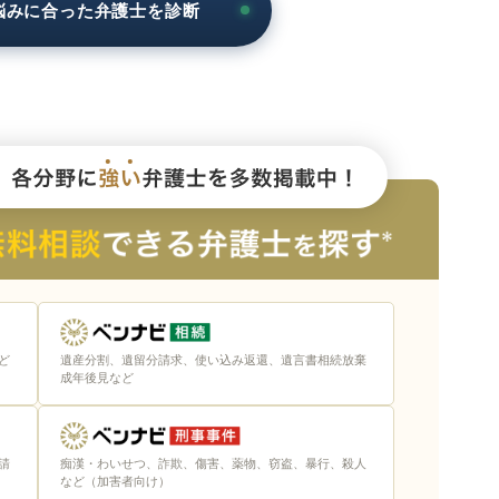
悩みに合った弁護士を診断
の選び方
護士
れる弁護士
ン面談やLINE相談など
ど
遺産分割、遺留分請求、使い込み返還、遺言書相続放棄
護士
成年後見など
きはベンナビの活用がおすすめ
請
痴漢・わいせつ、詐欺、傷害、薬物、窃盗、暴行、殺人
など（加害者向け）