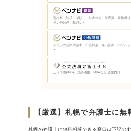
慰謝料（請求・減額）、財産分与、養育費、親権獲得
その他調停、裁判など
未払いの残業代請求、不当解雇、雇い止め、パワハラ
ど
上場準備(IPO)、契約法務、M&Aなど(企業向け)
【厳選】札幌で弁護士に無
札幌の弁護士に無料相談できる窓口は下記の4