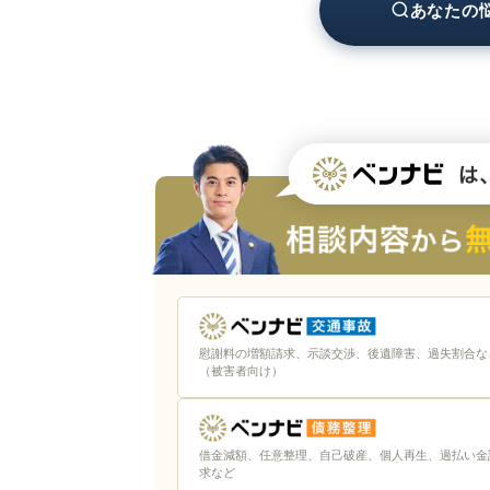
あなたの
証拠を少しでも多く集めておく
相関図などの資料を作成しておく
要点を整理してから相談する
弁護士費用を詳しく聞いておく
札幌で法律問題を解決するときの弁護士
解決したい分野に注力している弁
土日や祝日、夜間でも対応してく
相談方法を選べる弁護士｜オンライ
慰謝料の増額請求、示談交渉、後遺障害、過失割合な
依頼者の意向を尊重してくれる弁
（被害者向け）
相性のよい弁護士
まとめ｜札幌の弁護士に無料相談すると
借金減額、任意整理、自己破産、個人再生、過払い金
求など