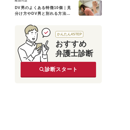
離婚問題
DV男のよくある特徴10個｜見
分け方やDV男と別れる方法も
解説
かんたん4STEP
おすすめ
弁護士診断
診断スタート