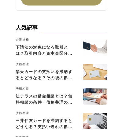
人気記事
企業法務
下請法の対象になる取引と
は？取引内容と資本金区分に
よる判断基準を解説
債務整理
楽天カードの支払いを滞納す
るとどうなる？その後の影響
と払えない場合の対処法
法律相談
法テラスの借金相談とは？無
料相談の条件・債務整理の費
用・利用の流れを解説
債務整理
三井住友カードを滞納すると
どうなる？支払い遅れの影響
と対処法