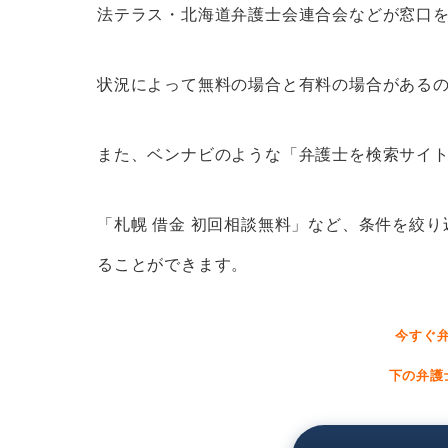
札幌弁護士会の札幌法律相談セン
法テラス・北海道弁護士会連合会などが窓口
札幌弁護士会の新さっぽろ法律相
法テラス札幌
状況によって無料の場合と有料の場合がある
札幌市役所の法律相談窓口
札幌で離婚問題の無料相談ができ
また、ベンナビのような「弁護士を検索サイ
札幌で相続トラブルの無料相談が
「札幌 借金 初回相談無料」など、条件を絞
札幌で債務整理の無料相談ができ
札幌で債権回収の無料相談ができ
ることができます。
札幌で交通事故の無料相談ができ
札幌で労働問題の無料相談ができ
今すぐ
札幌で刑事事件の無料相談ができ
下の弁護
札幌でネットトラブルの無料相談
札幌で弁護士の無料相談を賢く利用する